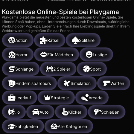
Kostenlose Online-Spiele bei Playgama
Playgama bietet die neuesten und besten kostenlosen Online-Spiele. Sie
können Spaß haben, ohne Unterbrechungen durch Downloads, aufdringliche
Werbung oder Pop-ups. Laden Sie einfach Ihre Lieblingsspiele direkt in Ihrem
Webbrowser und genießen Sie das Erlebnis.
Action
Rätsel
Solitaire
Horror
Für Mädchen
Lustige
Schlange
2 Spieler
Sport
Hindernisparcours
Simulation
Waffen
Leerlauf
Strategie
Arcade
.io
Auto
Klicker
Schießen
Fähigkeiten
Alle Kategorien