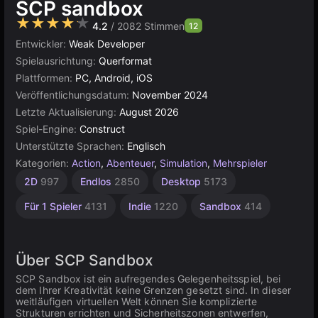
SCP sandbox
★★★★★
4.2
/ 2082 Stimmen
12
Entwickler:
Weak Developer
Spielausrichtung:
Querformat
Plattformen:
PC, Android, iOS
Veröffentlichungsdatum:
November 2024
Letzte Aktualisierung:
August 2026
Spiel-Engine:
Construct
Unterstützte Sprachen:
Englisch
Kategorien:
Action
,
Abenteuer
,
Simulation
,
Mehrspieler
Bauen
Open-
Browser
Konstruktion
2D
997
Endlos
2850
Desktop
5173
World
637
5026
501
382
Für 1 Spieler
4131
Indie
1220
Sandbox
414
Über SCP Sandbox
SCP Sandbox ist ein aufregendes Gelegenheitsspiel, bei
dem Ihrer Kreativität keine Grenzen gesetzt sind. In dieser
weitläufigen virtuellen Welt können Sie komplizierte
Strukturen errichten und Sicherheitszonen entwerfen,