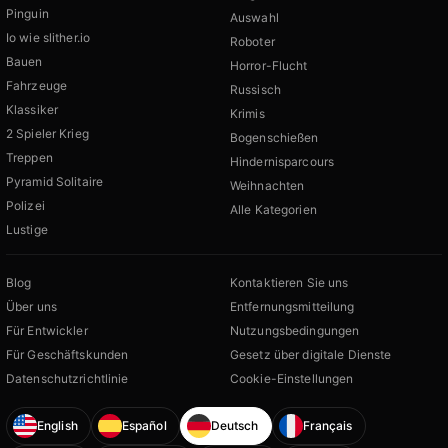
Pinguin
Auswahl
Io wie slither.io
Roboter
Bauen
Horror-Flucht
Fahrzeuge
Russisch
Klassiker
Krimis
2 Spieler Krieg
Bogenschießen
Treppen
Hindernisparcours
Pyramid Solitaire
Weihnachten
Polizei
Alle Kategorien
Lustige
Blog
Kontaktieren Sie uns
Über uns
Entfernungsmitteilung
Für Entwickler
Nutzungsbedingungen
Für Geschäftskunden
Gesetz über digitale Dienste
Datenschutzrichtlinie
Cookie-Einstellungen
English
Español
Deutsch
Français