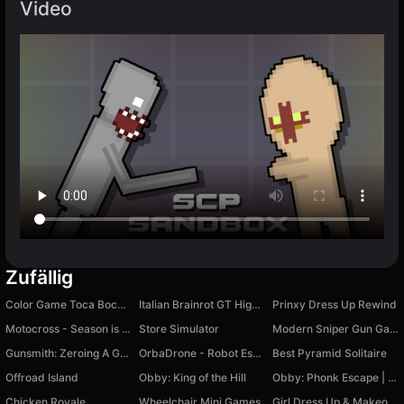
Video
Zufällig
Color Game Toca Boca for kids
Italian Brainrot GT Highway Racing
Prinxy Dress Up Rewind
Motocross - Season is open
Store Simulator
Modern Sniper Gun Game Sniper 3D
Gunsmith: Zeroing A Gun
OrbaDrone - Robot Escape
Best Pyramid Solitaire
Offroad Island
Obby: King of the Hill
Obby: Phonk Escape | +1 Speed per Second
Chicken Royale
Wheelchair Mini Games
Girl Dress Up & Makeover