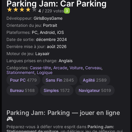
Parking Jam: Car Parking
★★★★★
4
/ 229 votes
3
Développeur:
GirlsBoysGame
Orientation du jeu:
Portrait
Plateformes:
PC, Android, iOS
Date de sortie:
décembre 2024
Dernière mise à jour:
août 2026
Moteur de jeu:
Layaair
Langues prises en charge:
Anglais
Catégories:
Casse-tête
,
Arcade
,
Voiture
,
Cerveau
,
Stationnement
,
Logique
Pour PC
4779
Sans Fin
2845
Agilité
2589
Bureau
5168
Simples
1572
Navigateur
5019
Parking Jam: Parking — jouer en ligne
🎮
Préparez-vous à défier votre esprit dans
Parking Jam:
Stationnement de voiture
, un délicieux jeu de réflexion qui