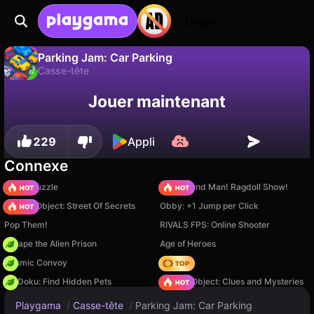
Login
Parking Jam: Car Parking
Casse-tête
Sauvegardez la
Non
Enregistrer
Jouer maintenant
Parking Jam: Car Parking est un jeu de casse-tête gratuit par GirlsBoysGame. Joue-y en ligne sur Playgama.
progression !
229
Appli
Connexe
Arrow Puzzle
Playground Man! Ragdoll Show!
Hidden Object: Street Of Secrets
Obby: +1 Jump per Click
Pop Them!
RIVALS FPS: Online Shooter
Escape the Alien Prison
Age of Heroes
Cosmic Convoy
Hedgies
PetDoku: Find Hidden Pets
Hidden Object: Clues and Mysteries
Playgama
/
Casse-tête
/
Parking Jam: Car Parking