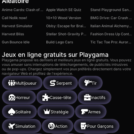
Aléatoire
Anime Cards: Clash of Worlds
Apple Watch SE Quiz
Stand Playground Sandbox
Call Nolik now!
10x10 Wood Version
BMG Drive: Car Crash Simulator
Harvest Simulator
Obby: Escape for Brainrots
Italian Animal Alchemy: Open All Brainrot
Harvest Bliss
Stellar Shot-Gravity Puzzle
Fashion Dress Up Contest
Gun Bounce Idle
Build Lego Cars
Tic Tac Toe Pro: Aurora Edition
Jeux en ligne gratuits sur Playgama
Playgama propose les derniers et meilleurs jeux en ligne gratuits. Vous pouvez
vous amuser sans interruptions de téléchargements, de publicités intrusives
ou de pop-ups. Chargez simplement vos jeux préférés directement dans votre
navigateur Web et profitez de l'expérience.
Multijoueur
Serpent
Tir
Horreur
Casse-tête
Inactifs
Solitaire
Stratégie
Armes
Simulation
Action
Pour Garçons