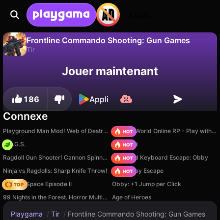
Login
Frontline Commando Shooting: Gun Games
Tir
Sauvegardez la
Non
Enregistrer
Jouer maintenant
Frontline Commando Shooting: Gun Games est un jeu de tir gratuit par FINGERNIC. Joue-y en ligne sur Playgama.
progression !
186
Appli
Connexe
Playground Man Mod! Web of Destruction!
Sprunki World Online RP - Play with Friends!
H.O.G.S.
TB World
Ragdoll Gun Shooter! Cannon Spinner Playground
+1 Speed Keyboard Escape: Obby
Ninja vs Ragdolls: Sharp Knife Throw!
Your Obby Escape
Zombie Space Episode II
Obby: +1 Jump per Click
99 Nights in the Forest. Horror Multiplayer
Age of Heroes
Playgama
/
Tir
/
Frontline Commando Shooting: Gun Games