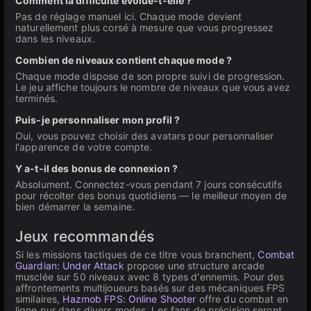
Comment la difficulté évolue-t-elle ?
Pas de réglage manuel ici. Chaque mode devient
naturellement plus corsé à mesure que vous progressez
dans les niveaux.
Combien de niveaux contient chaque mode ?
Chaque mode dispose de son propre suivi de progression.
Le jeu affiche toujours le nombre de niveaux que vous avez
terminés.
Puis-je personnaliser mon profil ?
Oui, vous pouvez choisir des avatars pour personnaliser
l'apparence de votre compte.
Y a-t-il des bonus de connexion ?
Absolument. Connectez-vous pendant 7 jours consécutifs
pour récolter des bonus quotidiens — le meilleur moyen de
bien démarrer la semaine.
Jeux recommandés
Si les missions tactiques de ce titre vous branchent,
Combat
Guardian: Under Attack
propose une structure arcade
musclée sur 50 niveaux avec 8 types d'ennemis. Pour des
affrontements multijoueurs basés sur des mécaniques FPS
similaires,
Hazmob FPS: Online Shooter
offre du combat en
ligne pur dans divers modes. Les fans de précision seront