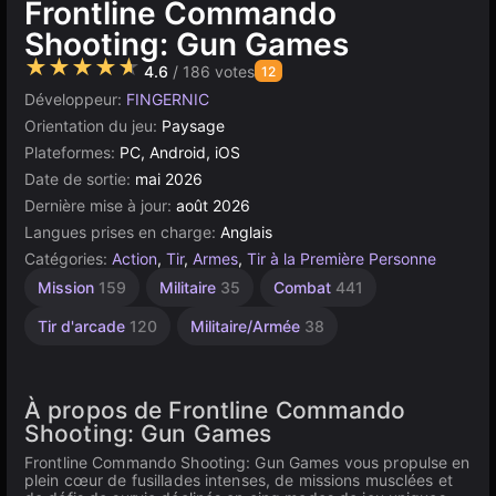
Frontline Commando
Shooting: Gun Games
★★★★★
4.6
/ 186 votes
12
Développeur:
FINGERNIC
Orientation du jeu:
Paysage
Plateformes:
PC, Android, iOS
Date de sortie:
mai 2026
Dernière mise à jour:
août 2026
Langues prises en charge:
Anglais
Catégories:
Action
,
Tir
,
Armes
,
Tir à la Première Personne
Mission
159
Militaire
35
Combat
441
Tir d'arcade
120
Militaire/Armée
38
À propos de Frontline Commando
Shooting: Gun Games
Frontline Commando Shooting: Gun Games vous propulse en
plein cœur de fusillades intenses, de missions musclées et