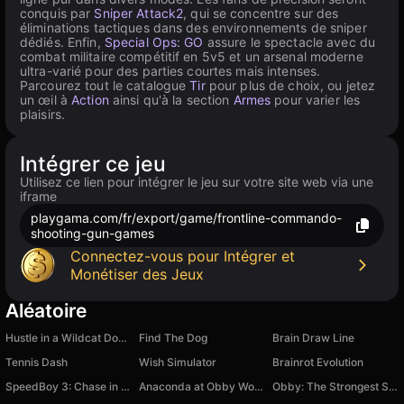
conquis par
Sniper Attack2
, qui se concentre sur des
éliminations tactiques dans des environnements de sniper
dédiés. Enfin,
Special Ops: GO
assure le spectacle avec du
combat militaire compétitif en 5v5 et un arsenal moderne
ultra-varié pour des parties courtes mais intenses.
Parcourez tout le catalogue
Tir
pour plus de choix, ou jetez
un œil à
Action
ainsi qu'à la section
Armes
pour varier les
plaisirs.
Intégrer ce jeu
Utilisez ce lien pour intégrer le jeu sur votre site web via une
iframe
playgama.com/fr/export/game/frontline-commando-
shooting-gun-games
Connectez-vous pour Intégrer et
Monétiser des Jeux
Aléatoire
Hustle in a Wildcat Dodge Challenger
Find The Dog
Brain Draw Line
Tennis Dash
Wish Simulator
Brainrot Evolution
SpeedBoy 3: Chase in Sochi
Anaconda at Obby World
Obby: The Strongest Swordsman