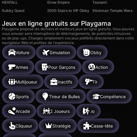
HEXFALL
Grow Empire
Tsunami
Subby Quest
2000 Stairs to VIP Obby
Stickman Temple Wars
Jeux en ligne gratuits sur Playgama
Playgama propose les derniers et meilleurs jeux en ligne gratuits. Vous pouvez
vous amuser sans interruptions de téléchargements, de publicités intrusives
ou de pop-ups. Chargez simplement vos jeux préférés directement dans votre
navigateur Web et profitez de l'expérience.
Voiture
Simulation
Obby
Armes
Pour Garçons
Action
Multijoueur
Inactifs
Tir
Sports
Tireur de Bulles
Compétence
Arcade
2 Joueurs
.io
Cliqueur
Stratégie
Casse-tête