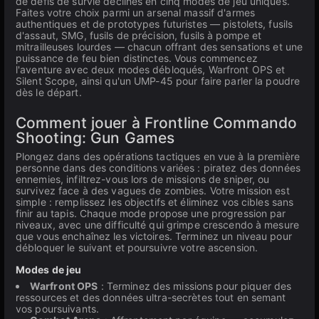
de défis de survie déclinés en cinq modes de jeu uniques.
Faites votre choix parmi un arsenal massif d'armes
authentiques et de prototypes futuristes — pistolets, fusils
d'assaut, SMG, fusils de précision, fusils à pompe et
mitrailleuses lourdes — chacun offrant des sensations et une
puissance de feu bien distinctes. Vous commencez
l'aventure avec deux modes débloqués, Warfront OPS et
Silent Scope, ainsi qu'un UMP-45 pour faire parler la poudre
dès le départ.
Comment jouer à Frontline Commando
Shooting: Gun Games
Plongez dans des opérations tactiques en vue à la première
personne dans des conditions variées : piratez des données
ennemies, infiltrez-vous lors de missions de sniper, ou
survivez face à des vagues de zombies. Votre mission est
simple : remplissez les objectifs et éliminez vos cibles sans
finir au tapis. Chaque mode propose une progression par
niveaux, avec une difficulté qui grimpe crescendo à mesure
que vous enchaînez les victoires. Terminez un niveau pour
débloquer le suivant et poursuivre votre ascension.
Modes de jeu
Warfront OPS
: Terminez des missions pour piquer des
ressources et des données ultra-secrètes tout en semant
vos poursuivants.