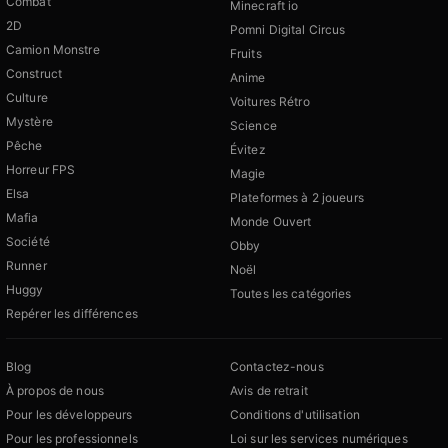
Combat
Minecraft io
2D
Pomni Digital Circus
Camion Monstre
Fruits
Construct
Anime
Culture
Voitures Rétro
Mystère
Science
Pêche
Évitez
Horreur FPS
Magie
Elsa
Plateformes à 2 joueurs
Mafia
Monde Ouvert
Société
Obby
Runner
Noël
Huggy
Toutes les catégories
Repérer les différences
Blog
Contactez-nous
À propos de nous
Avis de retrait
Pour les développeurs
Conditions d'utilisation
Pour les professionnels
Loi sur les services numériques