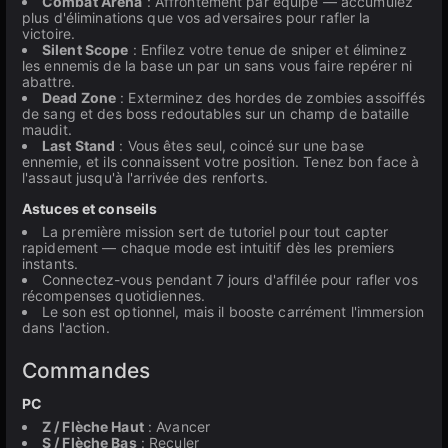
Combat Arena
: Affrontement par équipe — accumulez
plus d'éliminations que vos adversaires pour rafler la
victoire.
Silent Scope
: Enfilez votre tenue de sniper et éliminez
les ennemis de la base un par un sans vous faire repérer ni
abattre.
Dead Zone
: Exterminez des hordes de zombies assoiffés
de sang et des boss redoutables sur un champ de bataille
maudit.
Last Stand
: Vous êtes seul, coincé sur une base
ennemie, et ils connaissent votre position. Tenez bon face à
l'assaut jusqu'à l'arrivée des renforts.
Astuces et conseils
La première mission sert de tutoriel pour tout capter
rapidement — chaque mode est intuitif dès les premiers
instants.
Connectez-vous pendant 7 jours d'affilée pour rafler vos
récompenses quotidiennes.
Le son est optionnel, mais il booste carrément l'immersion
dans l'action.
Commandes
PC
Z / Flèche Haut
: Avancer
S / Flèche Bas
: Reculer