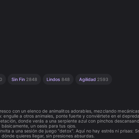
0
Sin Fin
2848
Lindos
848
Agilidad
2593
o fresco con un elenco de animalitos adorables, mezclando mecánica
ida: engulle a otros animales, ponte fuerte y conviértete en el depred
 vegetación, donde verás a una serpiente azul con pinchos descansan
, básicamente, un oasis para tus ojos.
nvita a una sesión de juego "detox". Aquí no hay estrés ni prisas: 
 dónde quieres llegar, sin presiones absurdas.