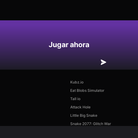
Jugar ahora
Kubz.io
Eat Blobs Simulator
Tall io
Attack Hole
Little Big Snake
Snake 2077: Glitch War