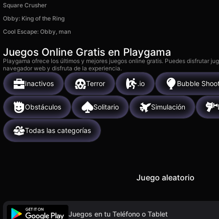
Square Crusher
Obby: King of the Ring
Cool Escape: Obby, man
Juegos Online Gratis en Playgama
Playgama ofrece los últimos y mejores juegos online gratis. Puedes disfrutar ju
navegador web y disfruta de la experiencia.
Inactivos
Terror
.io
Bubble Shoo
Obstáculos
Solitario
Simulación
Todas las categorías
Juego aleatorio
Juegos en tu Teléfono o Tablet