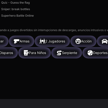
Quiz - Guess the flag
Sniper: break bottles
Superhero Battle Online
gando a juegos divertidos sin interrupciones de descargas, anuncios intrusivos o
ter
Armas
2 Jugadores
Acción
Disparos
Para Niños
Serpiente
Deportes