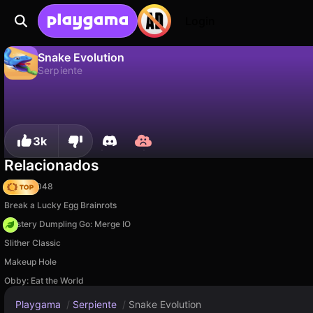
Login
Snake Evolution
Serpiente
No
Guardar
¡Guarda el progreso!
Snake Evolution es un juego de serpiente gratuito de 313 Games. Juégalo en línea en Playgama.
3k
Relacionados
Snake 2048
Break a Lucky Egg Brainrots
Mystery Dumpling Go: Merge IO
Slither Classic
Makeup Hole
Obby: Eat the World
Playgama
/
Serpiente
/
Snake Evolution