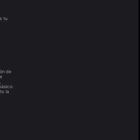
a tu
ón de
se
,
básico:
to la