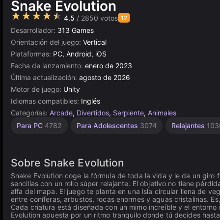
Snake Evolution
★★★★★
4.5
/ 2850 votos
12
Desarrollador:
313 Games
Orientación del juego:
Vertical
Plataformas:
PC, Android, iOS
Fecha de lanzamiento:
enero de 2023
Última actualización:
agosto de 2026
Motor de juego:
Unity
Idiomas compatibles:
Inglés
Categorías:
Arcade
,
Divertidos
,
Serpiente
,
Animales
Escritorio
Comer
Incrementales
Browser
Unity
De 1
Para PC
4782
Para Adolescentes
3074
Relajantes
103
Jugador
en
5023
42
5173
565
línea
4145
3175
Sobre Snake Evolution
Snake Evolution coge la fórmula de toda la vida y le da un gir
sencillas con un rollo súper relajante. El objetivo no tiene pérd
alfa del mapa. El juego te planta en una isla circular llena de
entre coníferas, arbustos, rocas enormes y aguas cristalinas. Es
Cada criatura está diseñada con un mimo increíble y el entorno i
Evolution apuesta por un ritmo tranquilo donde tú decides hasta