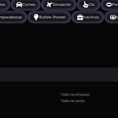
los
Coches
Simulación
Clic
Par
mpecabezas
Bubble Shooter
Inactivos
M
Todas las etiquetas
Todas las series