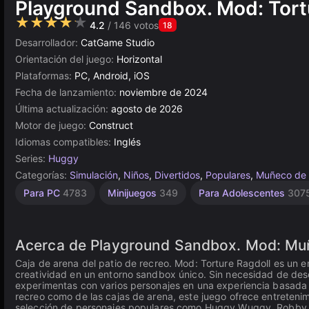
Playground Sandbox. Mod: Tort
★★★★★
4.2
/ 146 votos
18
Desarrollador:
CatGame Studio
Orientación del juego:
Horizontal
Plataformas:
PC, Android, iOS
Fecha de lanzamiento:
noviembre de 2024
Última actualización:
agosto de 2026
Motor de juego:
Construct
Idiomas compatibles:
Inglés
Series:
Huggy
Categorías:
Simulación
,
Niños
,
Divertidos
,
Populares
,
Muñeco de 
Sangrientos
Indie
Sandbox
Browser
Construct
Alta
De 1
Para PC
4783
Minijuegos
349
Para Adolescentes
307
Jugador
1219
Calidad
5024
414
501
30
3571
4142
Acerca de Playground Sandbox. Mod: Muñ
Caja de arena del patio de recreo. Mod: Torture Ragdoll es un 
creatividad en un entorno sandbox único. Sin necesidad de des
experimentas con varios personajes en una experiencia basada e
recreo como de las cajas de arena, este juego ofrece entretenim
selección de personajes populares como Huggy Wuggy, Robby, R