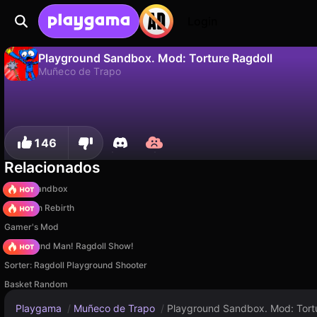
Login
Playground Sandbox. Mod: Torture Ragdoll
Muñeco de Trapo
No
Guardar
¡Guarda el progreso!
Playground Sandbox. Mod: Torture Ragdoll es un juego de muñeco de trapo gratuito de CatGame Studio. Juégalo en línea en Playgama.
146
Relacionados
Melon Sandbox
Stickman Rebirth
Gamer's Mod
Playground Man! Ragdoll Show!
Sorter: Ragdoll Playground Shooter
Basket Random
Playgama
/
Muñeco de Trapo
/
Playground Sandbox. Mod: Tort