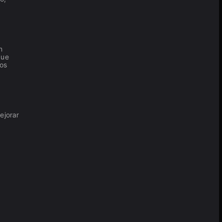
n
que
gos
ejorar