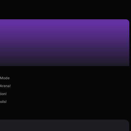
d Mode
 Arena!
ion!
lls!