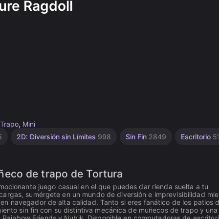
ure Ragdoll
Trapo
,
Mini
5
2D: Diversión sin Límites
998
Sin Fin
2849
Escritorio
5
eco de trapo de Tortura
emocionante juego casual en el que puedes dar rienda suelta a tu
cargas, sumérgete en un mundo de diversión e imprevisibilidad mie
n navegador de alta calidad. Tanto si eres fanático de los patios 
iento sin fin con su distintiva mecánica de muñecos de trapo y una
ainbow Friends y Nubik. Disponible en computadoras de escritori