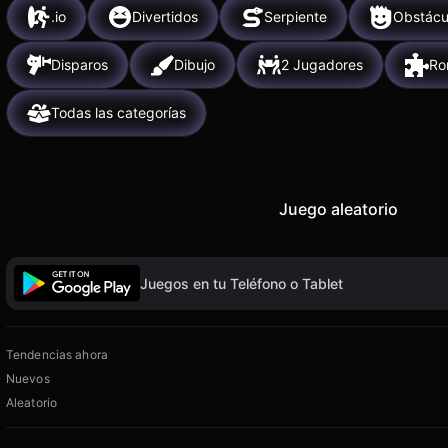
.io
Divertidos
Serpiente
Obstácu
Disparos
Dibujo
2 Jugadores
Ro
Todas las categorías
Juego aleatorio
Juegos en tu Teléfono o Tablet
Tendencias ahora
Nuevos
Aleatorio