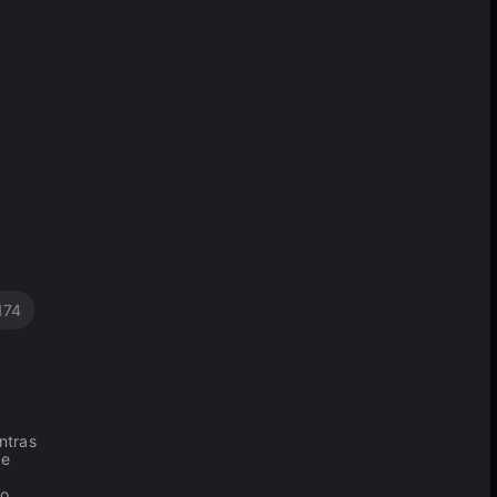
174
ntras
de
o,