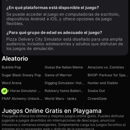
¿En qué plataformas está disponible el juego?
Se puede acceder al juego en computadoras de escritorio,
dispositivos Android e iOS, y ofrece opciones de juego
flexibles.
¿Para qué grupo de edad es adecuado el juego?
Pizza Delivery City Simulator está diseñado para una amplia
audiencia, incluidos adolescentes y adultos que disfrutan de
los juegos de simulación.
Aleatorio
Bubble Pop
Guess the Italian Meme
Amazons vs. Zombies
Sugar Blast: Snowy Pop
Game of Warrior
BHOP: Parkour for Speed
Word Arena
Digging Simulator: Hole Craft
Hunter and Diablo
Wild Horse Simulator Racing Games
Robbery home Ballerina Capuchina's
Snake Out
FNAF Alchemy: Unlock All Animatronics
World Wars - tanks
CrowdGate
Juegos Online Gratis en Playgama
Playgama ofrece los últimos y mejores juegos online gratis. Puedes disfrutar
jugando a juegos divertidos sin interrupciones de descargas, anuncios
intrusivos o ventanas emergentes. Simplemente carga tus juegos favoritos al
instante en tu navegador web y disfruta de la experiencia.