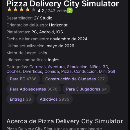
Pizza Delivery City Simulator
★★★★★
4.2
/ 243 votos
7
Desarrollador:
2Y Studio
Orientación del juego:
Horizontal
Plataformas:
PC, Android, iOS
Fecha de lanzamiento:
noviembre de 2024
Última actualización:
mayo de 2026
Motor de juego:
Unity
Idiomas compatibles:
Inglés
Categorías:
Carreras
,
Aventura
,
Simulación
,
Niños
,
3D
,
Coches
,
Divertidos
,
Comida
,
Pizza
,
Conducción
,
Mini Golf
Simulación
Escritorio
Browser
Unity
Mundo
Sin
Alta
Para PC
4786
Construcción de Ciudades
227
Calidad
Abierto
Fin
en
de Vida
5026
5172
2852
línea
3571
382
408
Para Adolescentes
3076
Para 3 Jugadores
64
3177
Entrega
38
Adictivos
2935
Acerca de Pizza Delivery City Simulator
Pizza Delivery City Simulator es una emocionante