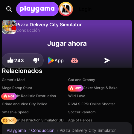
Login
Pizza Delivery City Simulator
Conducción
No
Guardar
¡Guarda el progreso!
Pizza Delivery City Simulator es un juego de conducción gratuito de 2Y Studio. Juégalo en línea en Playgama.
Jugar ahora
243
App
Relacionados
Gamer's Mod
Cat and Granny
Mega Ramp Stunt
Piece of Cake: Merge & Bake
Car Crush: Realistic Destruction
Wild Love
Crime and Vice City Police
RIVALS FPS: Online Shooter
Smash & Speed
Soccer Random
Online Car Destruction Simulator 3D
Age of Heroes
Playgama
/
Conducción
/
Pizza Delivery City Simulator