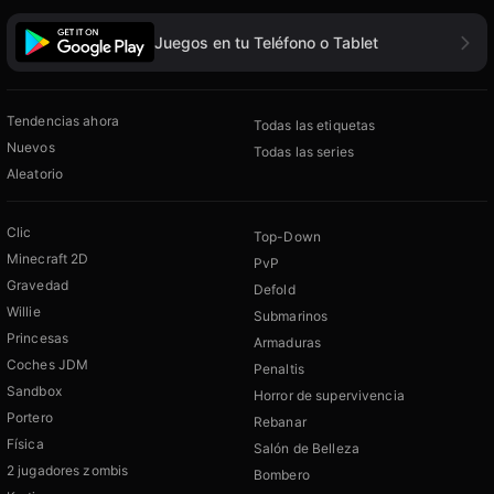
Juegos en tu Teléfono o Tablet
Tendencias ahora
Todas las etiquetas
Nuevos
Todas las series
Aleatorio
Clic
Top-Down
Minecraft 2D
PvP
Gravedad
Defold
Willie
Submarinos
Princesas
Armaduras
Coches JDM
Penaltis
Sandbox
Horror de supervivencia
Portero
Rebanar
Física
Salón de Belleza
2 jugadores zombis
Bombero