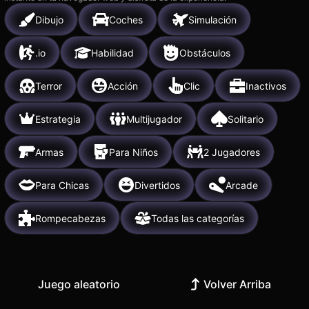
Dibujo
Coches
Simulación
.io
Habilidad
Obstáculos
Terror
Acción
Clic
Inactivos
Estrategia
Multijugador
Solitario
Armas
Para Niños
2 Jugadores
Para Chicas
Divertidos
Arcade
Rompecabezas
Todas las categorías
Juego aleatorio
Volver Arriba