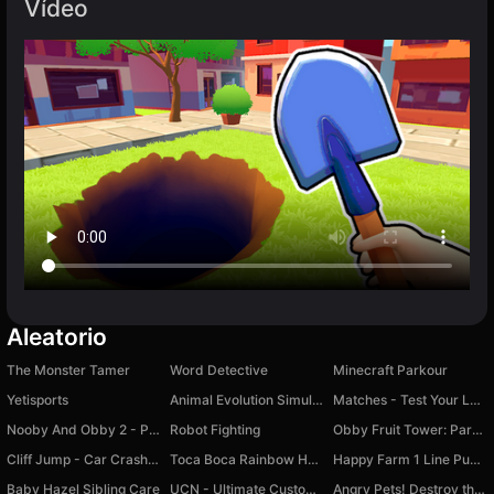
Vídeo
Aleatorio
The Monster Tamer
Word Detective
Minecraft Parkour
Yetisports
Animal Evolution Simulator
Matches - Test Your Logic
Nooby And Obby 2 - Player
Robot Fighting
Obby Fruit Tower: Parkour!
Cliff Jump - Car Crash 3D
Toca Boca Rainbow House
Happy Farm 1 Line Puzzle
Baby Hazel Sibling Care
UCN - Ultimate Custom Night
Angry Pets! Destroy the Building!