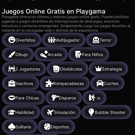
Juegos Online Gratis en Playgama
Playgama ofrece los últimos y mejores juegos online gratis. Puedes disfrutar
jugando a juegos divertidos sin interrupciones de descargas, anuncios
intrusivos o ventanas emergentes. Simplemente carga tus juegos favoritos al
instante en tu navegador web y disfruta de la experiencia.
Divertidos
Multijugador
Terror
Dibujo
Arcade
Para Niños
2 Jugadores
Obstáculos
Estrategia
Inactivos
Rompecabezas
Coches
Para Chicas
Disparos
.io
Habilidad
Simulación
Bubble Shooter
Solitario
Deportes