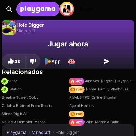
Login
Hole Digger
Minecraft
No
Guardar
¡Guarda el progreso!
Hole Digger es un juego de minecraft gratuito de peveryq. Juégalo en línea en Playgama.
Jugar ahora
4k
App
Relacionados
Pizza Inc.
Sprunki Sandbox: Ragdoll Playground Mode
Gas Station
My Town Home: Family Playhouse
Break a Tower: Obby
RIVALS FPS: Online Shooter
Catch a Brainrot From Bosses
Age of Heroes
Miner, Dig It All
Hedgies
Squad Assembler: Merge
Piece of Cake: Merge & Bake
Playgama
/
Minecraft
/
Hole Digger