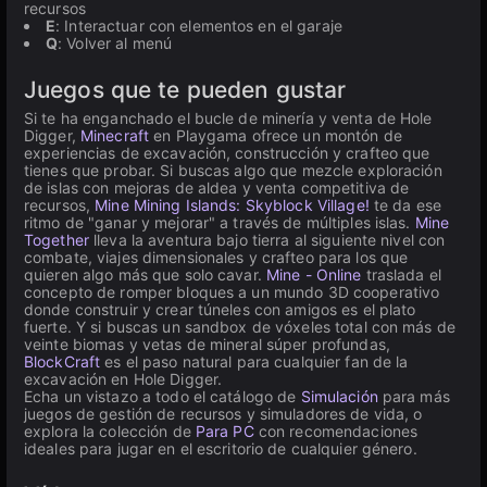
recursos
E
: Interactuar con elementos en el garaje
Q
: Volver al menú
Juegos que te pueden gustar
Si te ha enganchado el bucle de minería y venta de Hole
Digger,
Minecraft
en Playgama ofrece un montón de
experiencias de excavación, construcción y crafteo que
tienes que probar. Si buscas algo que mezcle exploración
de islas con mejoras de aldea y venta competitiva de
recursos,
Mine Mining Islands: Skyblock Village!
te da ese
ritmo de "ganar y mejorar" a través de múltiples islas.
Mine
Together
lleva la aventura bajo tierra al siguiente nivel con
combate, viajes dimensionales y crafteo para los que
quieren algo más que solo cavar.
Mine - Online
traslada el
concepto de romper bloques a un mundo 3D cooperativo
donde construir y crear túneles con amigos es el plato
fuerte. Y si buscas un sandbox de vóxeles total con más de
veinte biomas y vetas de mineral súper profundas,
BlockCraft
es el paso natural para cualquier fan de la
excavación en Hole Digger.
Echa un vistazo a todo el catálogo de
Simulación
para más
juegos de gestión de recursos y simuladores de vida, o
explora la colección de
Para PC
con recomendaciones
ideales para jugar en el escritorio de cualquier género.