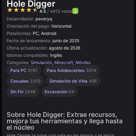
Hole Digger
★★★★★
4.5
/ 4412 votos
3
Desarrollador:
peveryq
Orientación del juego:
Horizontal
Plataformas:
PC, Android
Fecha de lanzamiento:
junio de 2025
Última actualización:
agosto de 2026
Idiomas compatibles:
Inglés
Categorías:
Simulación
,
Minecraft
,
Móviles
Escritorio
Minería
Browser
Unity
Alta
Para PC
4781
Para Adolescentes
3074
Calidad
en
5021
5171
98
línea
3569
Casuales
2310
Simulación de Vida
408
3174
Sin Fin
2848
Excavación
64
Sobre Hole Digger: Extrae recursos,
mejora tus herramientas y llega hasta
el núcleo
Hole Digger te pone una pala en las manos y te lanza