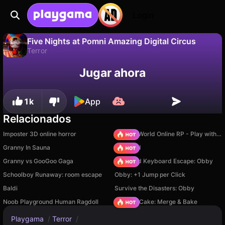
Login
Five Nights at Pomni Amazing Digital Circus
Terror
No
Guardar
¡Guarda el progreso!
Jugar ahora
Five Nights at Pomni Amazing Digital Circus es un juego de terror gratuito de BaBylON. Juégalo en línea en Playgama.
1k
App
Relacionados
Imposter 3D online horror
Sprunki World Online RP - Play with Friends!
Granny In Sauna
TB World
Granny vs GooGoo Gaga
+1 Speed Keyboard Escape: Obby
Schoolboy Runaway: room escape
Obby: +1 Jump per Click
Baldi
Survive the Disasters: Obby
Noob Playground Human Ragdoll
Piece of Cake: Merge & Bake
Playgama
/
Terror
/