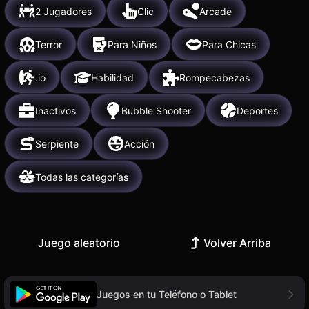
2 Jugadores
Clic
Arcade
Terror
Para Niños
Para Chicas
.io
Habilidad
Rompecabezas
Inactivos
Bubble Shooter
Deportes
Serpiente
Acción
Todas las categorías
Juego aleatorio
Volver Arriba
Juegos en tu Teléfono o Tablet