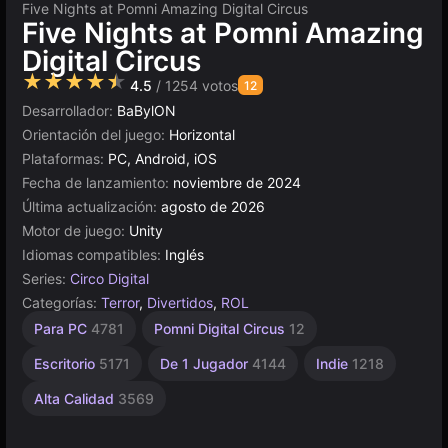
Five Nights at Pomni Amazing Digital Circus
Five Nights at Pomni Amazing
Digital Circus
★★★★★
4.5
/ 1254 votos
12
Desarrollador:
BaBylON
Orientación del juego:
Horizontal
Plataformas:
PC, Android, iOS
Fecha de lanzamiento:
noviembre de 2024
Última actualización:
agosto de 2026
Motor de juego:
Unity
Idiomas compatibles:
Inglés
Series:
Circo Digital
Categorías:
Terror
,
Divertidos
,
ROL
Rusos
Píxeles
Browser
Unity
Para PC
4781
Pomni Digital Circus
12
1796
en
438
5021
línea
Escritorio
5171
De 1 Jugador
4144
Indie
1218
3174
Alta Calidad
3569