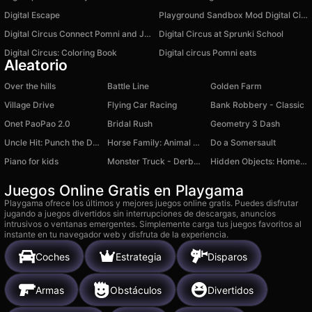
Digital Escape
Playground Sandbox Mod Digital Circus
Digital Circus Connect Pomni and Jax
Digital Circus at Sprunki School
Digital Circus: Coloring Book
Digital circus Pomni eats
Aleatorio
Over the hills
Battle Line
Golden Farm
Village Drive
Flying Car Racing
Bank Robbery - Classic
Onet PaoPao 2.0
Bridal Rush
Geometry 3 Dash
Uncle Hit: Punch the Dummy
Horse Family: Animal Simulator
Do a Somersault
Piano for kids
Monster Truck - Derby for Survival
Hidden Objects: Home Sweet Home
Juegos Online Gratis en Playgama
Playgama ofrece los últimos y mejores juegos online gratis. Puedes disfrutar
jugando a juegos divertidos sin interrupciones de descargas, anuncios
intrusivos o ventanas emergentes. Simplemente carga tus juegos favoritos al
instante en tu navegador web y disfruta de la experiencia.
Coches
Estrategia
Disparos
Armas
Obstáculos
Divertidos