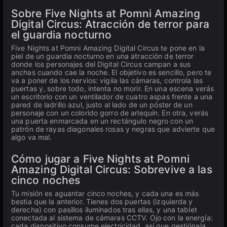
Sobre Five Nights at Pomni Amazing
Digital Circus: Atracción de terror para
el guardia nocturno
Five Nights at Pomni Amazing Digital Circus te pone en la
piel de un guardia nocturno en una atracción de terror
donde los personajes del Digital Circus campan a sus
anchas cuando cae la noche. El objetivo es sencillo, pero te
va a poner de los nervios: vigila las cámaras, controla las
puertas y, sobre todo, intenta no morir. En una escena verás
un escritorio con un ventilador de cuatro aspas frente a una
pared de ladrillo azul, justo al lado de un póster de un
personaje con un colorido gorro de arlequín. En otra, verás
una puerta enmarcada en un rectángulo negro con un
patrón de rayas diagonales rosas y negras que advierte que
algo va mal.
Cómo jugar a Five Nights at Pomni
Amazing Digital Circus: Sobrevive a las
cinco noches
Tu misión es aguantar cinco noches, y cada una es más
bestia que la anterior. Tienes dos puertas (izquierda y
derecha) con pasillos iluminados tras ellas, y una tablet
conectada al sistema de cámaras CCTV. Ojo con la energía:
cada dispositivo consume electricidad, así que gestiónala