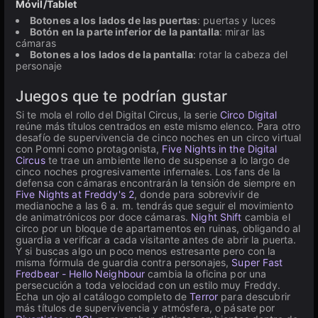
Móvil/Tablet
Botones a los lados de las puertas
: puertas y luces
Botón en la parte inferior de la pantalla
: mirar las
cámaras
Botones a los lados de la pantalla
: rotar la cabeza del
personaje
Juegos que te podrían gustar
Si te mola el rollo del Digital Circus, la serie
Circo Digital
reúne más títulos centrados en este mismo elenco. Para otro
desafío de supervivencia de cinco noches en un circo virtual
con Pomni como protagonista,
Five Nights in the Digital
Circus
te trae un ambiente lleno de suspense a lo largo de
cinco noches progresivamente infernales. Los fans de la
defensa con cámaras encontrarán la tensión de siempre en
Five Nights at Freddy's 2
, donde para sobrevivir de
medianoche a las 6 a. m. tendrás que seguir el movimiento
de animatrónicos por doce cámaras.
Night Shift
cambia el
circo por un bloque de apartamentos en ruinas, obligando al
guardia a verificar a cada visitante antes de abrir la puerta.
Y si buscas algo un poco menos estresante pero con la
misma fórmula de guardia contra personajes,
Super Fast
Fredbear - Hello Neighbour
cambia la oficina por una
persecución a toda velocidad con un estilo muy Freddy.
Echa un ojo al catálogo completo de
Terror
para descubrir
más títulos de supervivencia y atmósfera, o pásate por