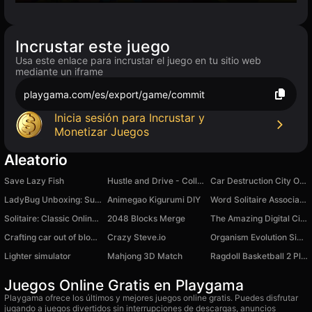
Incrustar este juego
Usa este enlace para incrustar el juego en tu sitio web
mediante un iframe
playgama.com/es/export/game/commit
Inicia sesión para Incrustar y
Monetizar Juegos
Aleatorio
Save Lazy Fish
Hustle and Drive - Collect all the Cars
Car Destruction City Online
LadyBug Unboxing: Surprise Toys
Animegao Kigurumi DIY
Word Solitaire Associations
Solitaire: Classic Online Card Game!
2048 Blocks Merge
The Amazing Digital Circus: Escape
Crafting car out of blocks
Crazy Steve.io
Organism Evolution Simulator
Lighter simulator
Mahjong 3D Match
Ragdoll Basketball 2 Players
Juegos Online Gratis en Playgama
Playgama ofrece los últimos y mejores juegos online gratis. Puedes disfrutar
jugando a juegos divertidos sin interrupciones de descargas, anuncios