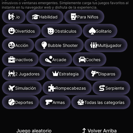
intrusivos o ventanas emergentes. Simplemente carga tus juegos favoritos al
instante en tu navegador web y disfruta de la experiencia.
.io
Habilidad
Para Niños
Divertidos
Obstáculos
Solitario
Acción
Bubble Shooter
Multijugador
Inactivos
Arcade
Coches
2 Jugadores
Estrategia
Disparos
Simulación
Rompecabezas
Serpiente
Deportes
Armas
Todas las categorías
Juego aleatorio
Volver Arriba