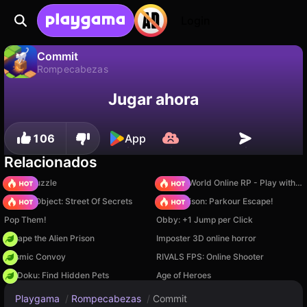
Login
Commit
Rompecabezas
No
Guardar
¡Guarda el progreso!
Commit es un juego de rompecabezas gratuito de FedericoVS. Juégalo en línea en Playgama.
Jugar ahora
106
App
Relacionados
Arrow Puzzle
Sprunki World Online RP - Play with Friends!
Hidden Object: Street Of Secrets
Barry Prison: Parkour Escape!
Pop Them!
Obby: +1 Jump per Click
Escape the Alien Prison
Imposter 3D online horror
Cosmic Convoy
RIVALS FPS: Online Shooter
PetDoku: Find Hidden Pets
Age of Heroes
Playgama
/
Rompecabezas
/
Commit