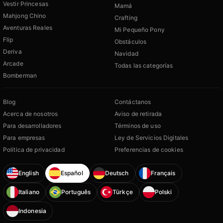
Vestir Princesas
Mamá
Mahjong Chino
Crafting
Aventuras Reales
Mi Pequeño Pony
Flip
Obstáculos
Deriva
Navidad
Arcade
Todas las categorías
Bomberman
Blog
Contáctanos
Acerca de nosotros
Aviso de retirada
Para desarrolladores
Términos de uso
Para empresas
Ley de Servicios Digitales
Política de privacidad
Preferencias de cookies
English
Español
Deutsch
Français
Italiano
Português
Türkçe
Polski
Indonesia