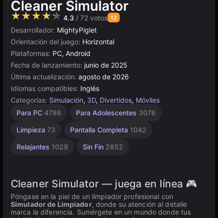
Cleaner Simulator
★★★★★
4.3
/ 72 votos
12
Desarrollador:
MightyPiglet
Orientación del juego:
Horizontal
Plataformas:
PC, Android
Fecha de lanzamiento:
junio de 2025
Última actualización:
agosto de 2026
Idiomas compatibles:
Inglés
Categorías:
Simulación
,
3D
,
Divertidos
,
Móviles
WebGL
Escritorio
Rusos
Sencillos
Browser
Alta
Para PC
4786
Para Adolescentes
3076
Calidad
1799
5026
121
1571
5172
3571
Limpieza
73
Pantalla Completa
1042
Relajantes
1029
Sin Fin
2852
Cleaner Simulator — juega en línea 🎮
Póngase en la piel de un limpiador profesional con
Simulador de Limpiador
, donde su atención al detalle
marca la diferencia. Sumérgete en un mundo donde tus