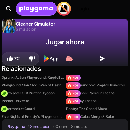
Login
Cleaner Simulator
Simulación
No
Guardar
¡Guarda el progreso!
Cleaner Simulator es un juego de simulación gratuito de MightyPiglet. Juégalo en línea en Playgama.
Jugar ahora
72
App
Relacionados
Sprunki Action Playground: Ragdoll Sandbox
TB World
Playground Man Mod! Web of Destruction!
Sprunki Sandbox: Ragdoll Playground Mode
PrintMaster 3D: Printing Tycoon
Barry Prison: Parkour Escape!
Pocket Universe
Your Obby Escape
Supermarket Guard
Robby: The Speed Maze
Five Nights at Freddy's Playground Sandbox
Piece of Cake: Merge & Bake
Playgama
/
Simulación
/
Cleaner Simulator