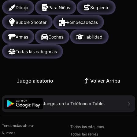
Dibujo
Para Niños
Serpiente
Bubble Shooter
Rompecabezas
Armas
Coches
Habilidad
Todas las categorías
Juego aleatorio
Volver Arriba
Juegos en tu Teléfono o Tablet
Tendencias ahora
Todas las etiquetas
Nuevos
Todas las series