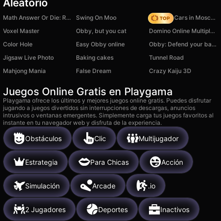
Aleatorio
Math Answer Or Die: Robbie!
Swing On Moo
Race On Cars in Moscow
Voxel Master
Obby, but you cat
Domino Online Multiplayer
Color Hole
Easy Obby online
Obby: Defend your base from 67
Jigsaw Live Photo
Baking cakes
Tunnel Road
Mahjong Mania
False Dream
Crazy Kaiju 3D
Juegos Online Gratis en Playgama
Playgama ofrece los últimos y mejores juegos online gratis. Puedes disfrutar
jugando a juegos divertidos sin interrupciones de descargas, anuncios
intrusivos o ventanas emergentes. Simplemente carga tus juegos favoritos al
instante en tu navegador web y disfruta de la experiencia.
Obstáculos
Clic
Multijugador
Estrategia
Para Chicas
Acción
Simulación
Arcade
.io
2 Jugadores
Deportes
Inactivos