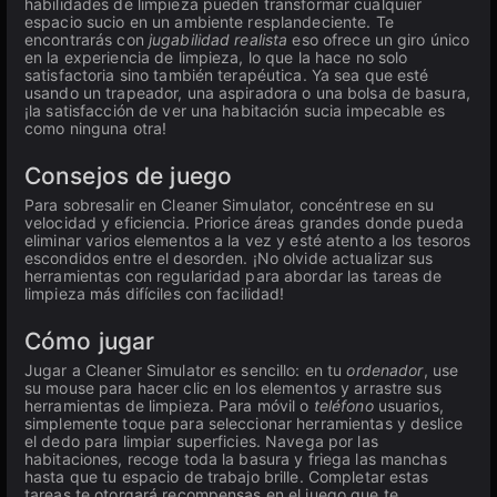
habilidades de limpieza pueden transformar cualquier
espacio sucio en un ambiente resplandeciente. Te
encontrarás con
jugabilidad realista
eso ofrece un giro único
en la experiencia de limpieza, lo que la hace no solo
satisfactoria sino también terapéutica. Ya sea que esté
usando un trapeador, una aspiradora o una bolsa de basura,
¡la satisfacción de ver una habitación sucia impecable es
como ninguna otra!
Consejos de juego
Para sobresalir en Cleaner Simulator, concéntrese en su
velocidad y eficiencia. Priorice áreas grandes donde pueda
eliminar varios elementos a la vez y esté atento a los tesoros
escondidos entre el desorden. ¡No olvide actualizar sus
herramientas con regularidad para abordar las tareas de
limpieza más difíciles con facilidad!
Cómo jugar
Jugar a Cleaner Simulator es sencillo: en tu
ordenador
, use
su mouse para hacer clic en los elementos y arrastre sus
herramientas de limpieza. Para móvil o
teléfono
usuarios,
simplemente toque para seleccionar herramientas y deslice
el dedo para limpiar superficies. Navega por las
habitaciones, recoge toda la basura y friega las manchas
hasta que tu espacio de trabajo brille. Completar estas
tareas te otorgará recompensas en el juego que te