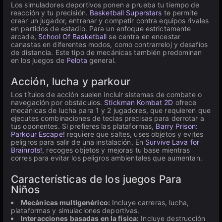
Los simuladores deportivos ponen a prueba tu tiempo de
reacción y tu precisión.
Basketball Superstars
te permite
crear un jugador, entrenar y competir contra equipos rivales
en partidos de estadio. Para un enfoque estrictamente
arcade,
School Of Basketball
se centra en encestar
canastas en diferentes modos, como contrarreloj y desafíos
de distancia. Este tipo de mecánicas también predominan
en los juegos de
Pelota
general.
Acción, lucha y parkour
Los títulos de acción suelen incluir sistemas de combate o
navegación por obstáculos.
Stickman Kombat 2D
ofrece
mecánicas de lucha para 1 y 2 jugadores, que requieren que
ejecutes combinaciones de teclas precisas para derrotar a
tus oponentes. Si prefieres las plataformas,
Barry Prison:
Parkour Escape!
requiere que saltes, uses objetos y evites
peligros para salir de una instalación. En
Survive Lava for
Brainrots!
, recoges objetos y mejoras tu base mientras
corres para evitar los peligros ambientales que aumentan.
Características de los juegos Para
Niños
Mecánicas multigenérico:
Incluye carreras, lucha,
plataformas y simulaciones deportivas.
Interacciones basadas en la física:
Incluye destrucción