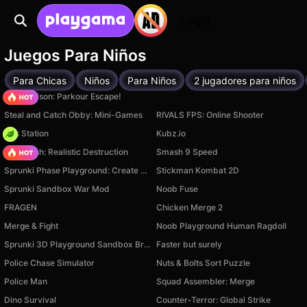
Login
Juegos Para Niños
Para Chicas
Niños
Para Niños
2 jugadores para niños
Barry Prison: Parkour Escape!
Steal and Catch Obby: Mini-Games
RIVALS FPS: Online Shooter
Gas Station
Kubz.io
Car Crush: Realistic Destruction
Smash 9 Speed
Sprunki Phase Playground: Create Sprunki and Music
Stickman Kombat 2D
Sprunki Sandbox War Mod
Noob Fuse
FRAGEN
Chicken Merge 2
Merge & Fight
Noob Playground Human Ragdoll
Sprunki 3D Playground Sandbox Brainrot Zombie
Faster but surely
Police Chase Simulator
Nuts & Bolts Sort Puzzle
Police Man
Squad Assembler: Merge
Dino Survival
Counter-Terror: Global Strike