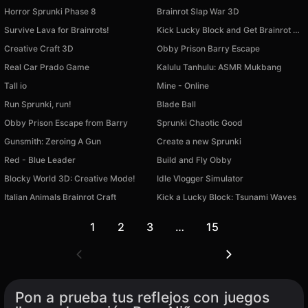
Horror Sprunki Phase 8
Brainrot Slap War 3D
Survive Lava for Brainrots!
Kick Lucky Block and Get Brainrot Mine-Mobs!
Creative Craft 3D
Obby Prison Barry Escape
Real Car Prado Game
Kalulu Tanhulu: ASMR Mukbang
Tall io
Mine - Online
Run Sprunki, run!
Blade Ball
Obby Prison Escape from Barry
Sprunki Chaotic Good
Gunsmith: Zeroing A Gun
Create a new Sprunki
Red - Blue Leader
Build and Fly Obby
Blocky World 3D: Creative Mode!
Idle Vlogger Simulator
Italian Animals Brainrot Craft
Kick a Lucky Block: Tsunami Waves
1
2
3
…
15
Pon a prueba tus reflejos con juegos