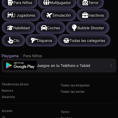
Para Niños
Multijugador
Terror
2 Jugadores
Simulación
Inactivos
Habilidad
Coches
Bubble Shooter
Clic
Disparos
Todas las categorías
Playgama
/
Para Niños
Juegos en tu Teléfono o Tablet
Tendencias ahora
Todas las etiquetas
Nuevos
Todas las series
Aleatorio
Arcade
Terror
.io