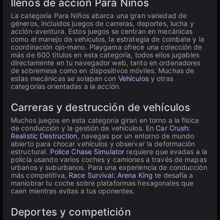
llenos de acción Para Niños
La categoría Para Niños abarca una gran variedad de
géneros, incluidos juegos de carreras, deportes, lucha y
acción-aventura. Estos juegos se centran en mecánicas
como el manejo de vehículos, la estrategia de combate y la
coordinación ojo-mano. Playgama ofrece una colección de
más de 600 títulos en esta categoría, todos ellos jugables
directamente en tu navegador web, tanto en ordenadores
de sobremesa como en dispositivos móviles. Muchas de
estas mecánicas se solapan con
Vehículos
y otras
categorías orientadas a la acción.
Carreras y destrucción de vehículos
Muchos juegos en esta categoría giran en torno a la física
de conducción y la gestión de vehículos. En
Car Crush:
Realistic Destruction
, navegas por un entorno de mundo
abierto para chocar vehículos y observar la deformación
estructural.
Police Chase Simulator
requiere que evadas a la
policía usando varios coches y camiones a través de mapas
urbanos y suburbanos. Para una experiencia de conducción
más competitiva,
Race Survival: Arena King
te desafía a
maniobrar tu coche sobre plataformas hexagonales que
caen mientras evitas a tus oponentes.
Deportes y competición