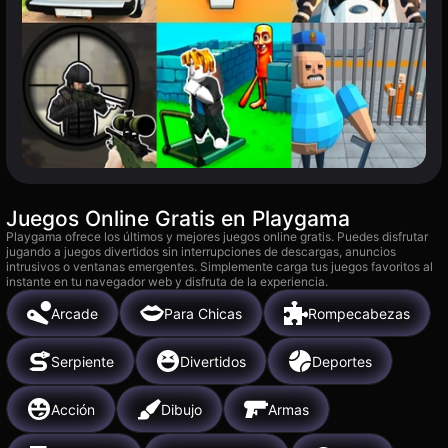
Juegos Online Gratis en Playgama
Playgama ofrece los últimos y mejores juegos online gratis. Puedes disfrutar
jugando a juegos divertidos sin interrupciones de descargas, anuncios
intrusivos o ventanas emergentes. Simplemente carga tus juegos favoritos al
instante en tu navegador web y disfruta de la experiencia.
Arcade
Para Chicas
Rompecabezas
Serpiente
Divertidos
Deportes
Acción
Dibujo
Armas