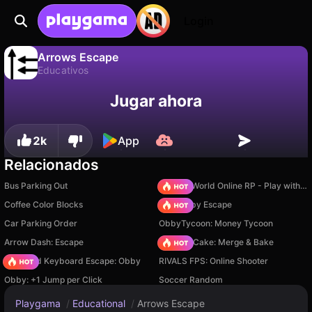
Login
Arrows Escape
Educativos
No
Guardar
¡Guarda el progreso!
Arrows Escape es un juego de educativos gratuito de Drivix Games. Juégalo en línea en Playgama.
Jugar ahora
2k
App
Relacionados
Bus Parking Out
Sprunki World Online RP - Play with Friends!
Coffee Color Blocks
Your Obby Escape
Car Parking Order
ObbyTycoon: Money Tycoon
Arrow Dash: Escape
Piece of Cake: Merge & Bake
+1 Speed Keyboard Escape: Obby
RIVALS FPS: Online Shooter
Obby: +1 Jump per Click
Soccer Random
Playgama
/
Educational
/
Arrows Escape