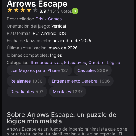
Arrows Escape
★★★★★
3.9
/ 1513 votos
3
Desarrollador:
Drivix Games
Orientación del juego:
Vertical
Plataformas:
PC, Android, iOS
Fecha de lanzamiento:
noviembre de 2025
Última actualización:
mayo de 2026
Idiomas compatibles:
Inglés
Categorías:
Rompecabezas
,
Educativos
,
Cerebro
,
Lógica
Escritorio
Browser
Android
De 1
Los Mejores para iPhone
127
Casuales
2309
Jugador
5023
5173
131
4145
Relajantes
1030
Entrenamiento Cerebral
1906
Desafiantes
592
Mentales
1237
Sobre Arrows Escape: un puzzle de
lógica minimalista
Arrows Escape es un juego de ingenio minimalista que pone
a prueba tu lógica, tu planificación y tu visión espacial. El