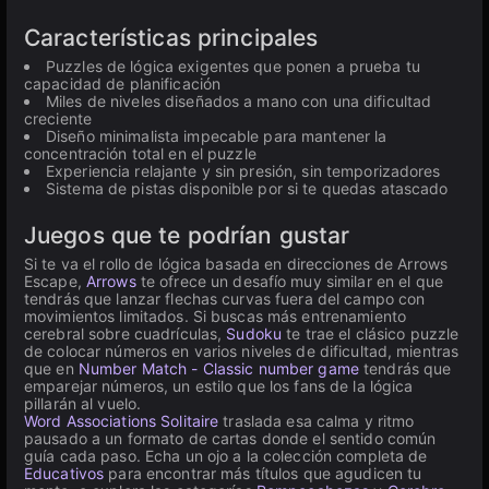
Características principales
Puzzles de lógica exigentes que ponen a prueba tu
capacidad de planificación
Miles de niveles diseñados a mano con una dificultad
creciente
Diseño minimalista impecable para mantener la
concentración total en el puzzle
Experiencia relajante y sin presión, sin temporizadores
Sistema de pistas disponible por si te quedas atascado
Juegos que te podrían gustar
Si te va el rollo de lógica basada en direcciones de Arrows
Escape,
Arrows
te ofrece un desafío muy similar en el que
tendrás que lanzar flechas curvas fuera del campo con
movimientos limitados. Si buscas más entrenamiento
cerebral sobre cuadrículas,
Sudoku
te trae el clásico puzzle
de colocar números en varios niveles de dificultad, mientras
que en
Number Match - Classic number game
tendrás que
emparejar números, un estilo que los fans de la lógica
pillarán al vuelo.
Word Associations Solitaire
traslada esa calma y ritmo
pausado a un formato de cartas donde el sentido común
guía cada paso. Echa un ojo a la colección completa de
Educativos
para encontrar más títulos que agudicen tu