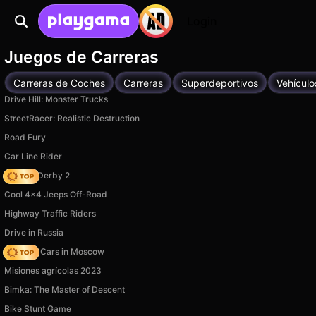
Login
Juegos de Carreras
Carreras de Coches
Carreras
Superdeportivos
Vehículo
Drive Hill: Monster Trucks
StreetRacer: Realistic Destruction
Road Fury
Car Line Rider
Zombie Derby 2
Cool 4x4 Jeeps Off-Road
Highway Traffic Riders
Drive in Russia
Race On Cars in Moscow
Misiones agrícolas 2023
Bimka: The Master of Descent
Bike Stunt Game