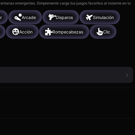
 ventanas emergentes. Simplemente carga tus juegos favoritos al instante en tu
r
Arcade
Disparos
Simulación
Acción
Rompecabezas
Clic