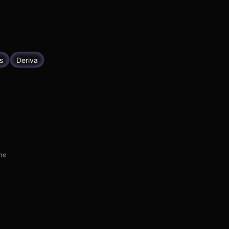
s
Deriva
me