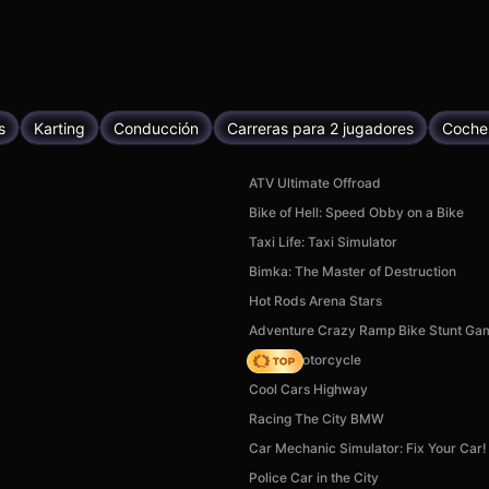
s
Karting
Conducción
Carreras para 2 jugadores
Coche
ATV Ultimate Offroad
Bike of Hell: Speed Obby on a Bike
Taxi Life: Taxi Simulator
Bimka: The Master of Destruction
Hot Rods Arena Stars
Adventure Crazy Ramp Bike Stunt Ga
Crazy Motorcycle
Cool Cars Highway
Racing The City BMW
Car Mechanic Simulator: Fix Your Car!
Police Car in the City