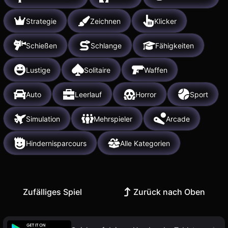
Strategie
Zeichnen
Klicker
Schießen
Schlange
Fähigkeiten
Lustige
Solitaire
Waffen
Auto
Leerlauf
Horror
Sport
Simulation
Mehrspieler
Arcade
Hindernisparcours
Alle Kategorien
Zufälliges Spiel
Zurück nach Oben