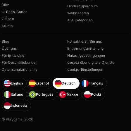
Blitz
Hindernisparcours
U-Bahn-Surfer
Weihnachten
Graben
Alle Kategorien
Stunts
Blog
Kontaktieren Sie uns
Über uns
Entfernungsmitteilung
Für Entwickler
Nutzungsbedingungen
Für Geschäftskunden
Gesetz über digitale Dienste
Datenschutzrichtlinie
Cookie-Einstellungen
English
Español
Deutsch
Français
Italiano
Português
Türkçe
Polski
Indonesia
© Playgama, 2026