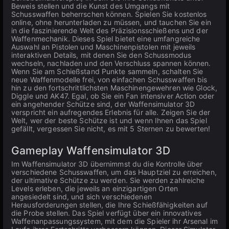
Beweis stellen und die Kunst des Umgangs mit
Schusswaffen beherrschen können. Spielen Sie kostenlos
online, ohne herunterladen zu müssen, und tauchen Sie ein
in die faszinierende Welt des Präzisionsschießens und der
Waffenmechanik. Dieses Spiel bietet eine umfangreiche
Auswahl an Pistolen und Maschinenpistolen mit jeweils
interaktiven Details, mit denen Sie den Schussmodus
wechseln, nachladen und den Verschluss spannen können.
Wenn Sie am Schießstand Punkte sammeln, schalten Sie
neue Waffenmodelle frei, von einfachen Schusswaffen bis
hin zu den fortschrittlichsten Maschinengewehren wie Glock,
Diggle und AK47. Egal, ob Sie ein Fan intensiver Action oder
ein angehender Schütze sind, der Waffensimulator 3D
verspricht ein aufregendes Erlebnis für alle. Zeigen Sie der
Welt, wer der beste Schütze ist und wenn Ihnen das Spiel
gefällt, vergessen Sie nicht, es mit 5 Sternen zu bewerten!
Gameplay Waffensimulator 3D
Im Waffensimulator 3D übernimmst du die Kontrolle über
verschiedene Schusswaffen, um das Hauptziel zu erreichen,
der ultimative Schütze zu werden. Sie werden zahlreiche
Levels erleben, die jeweils an einzigartigen Orten
angesiedelt sind, und sich verschiedenen
Herausforderungen stellen, die Ihre Schießfähigkeiten auf
die Probe stellen. Das Spiel verfügt über ein innovatives
Waffenanpassungssystem, mit dem die Spieler ihr Arsenal im