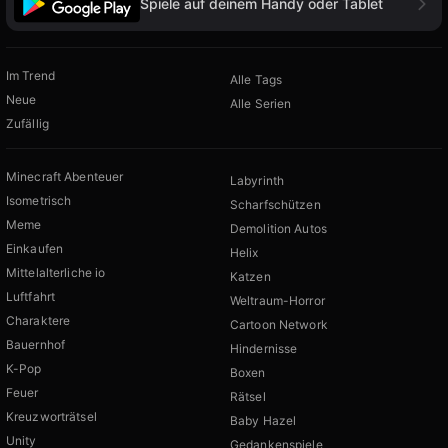
Spiele auf deinem Handy oder Tablet
Im Trend
Alle Tags
Neue
Alle Serien
Zufällig
Minecraft Abenteuer
Labyrinth
Isometrisch
Scharfschützen
Meme
Demolition Autos
Einkaufen
Helix
Mittelalterliche io
Katzen
Luftfahrt
Weltraum-Horror
Charaktere
Cartoon Network
Bauernhof
Hindernisse
K-Pop
Boxen
Feuer
Rätsel
Kreuzworträtsel
Baby Hazel
Unity
Gedankenspiele