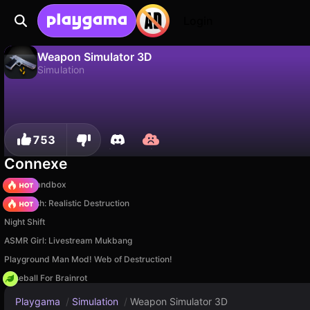
Login
Weapon Simulator 3D
Simulation
Non
Sauvegardez la progression !
Weapon Simulator 3D est un jeu de simulation gratuit par DudaGames. Joue-y en ligne sur Playgama.
753
Connexe
Melon Sandbox
Car Crush: Realistic Destruction
Night Shift
ASMR Girl: Livestream Mukbang
Playground Man Mod! Web of Destruction!
Baseball For Brainrot
Playgama
/
Simulation
/
Weapon Simulator 3D