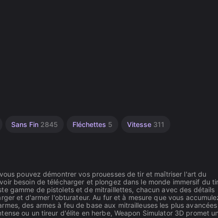
Sans Fin
2845
Fléchettes
5
Vitesse
311
vous pouvez démontrer vos prouesses de tir et maîtriser l'art du
oir besoin de télécharger et plongez dans le monde immersif du ti
te gamme de pistolets et de mitraillettes, chacun avec des détails
arger et d'armer l'obturateur. Au fur et à mesure que vous accumul
rmes, des armes à feu de base aux mitrailleuses les plus avancées
tense ou un tireur d'élite en herbe, Weapon Simulator 3D promet u