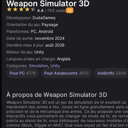
Weapon Simulator 3D
★★★★★
4.4
/ 753 votes
16
Développeur:
DudaGames
Orientation du jeu:
Paysage
Plateformes:
PC, Android
Date de sortie:
novembre 2024
Dernière mise à jour:
août 2026
Moteur de jeu:
Unity
Langues prises en charge:
Anglais
Catégories:
Simulation
,
Unity
Combat
Agilité
Bureau
Indépendants
Navigateur
Unity
Tir
Haute
À 1
Pour PC
4779
Pour Adolescents
3072
Addictifs
2936
Joueur
64
Qualité
2589
5168
en
441
5019
1217
ligne
3569
4147
3172
À propos de Weapon Simulator 3D
Weapon Simulator 3D est un jeu de simulation de tir exaltant où 
maniement des armes à feu. Jouez en ligne gratuitement sans av
précision et de la mécanique des armes. Ce jeu propose une vas
interactifs vous permettant de changer de mode de tir, de rech
points au stand de tir, vous débloquez de nouveaux modèles d'a
comme Glock, Diggle et AK47. Que vous soyez un fan d'action in