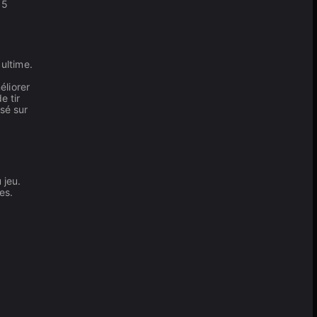
 5
ultime.
éliorer
e tir
sé sur
 jeu.
es.