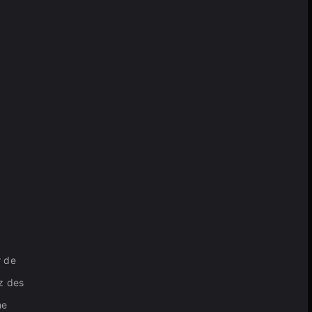
r de
ez des
ne