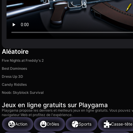
Aléatoire
Five Nights at Freddy's 2
Best Dominoes
Dress Up 3D
Candy Riddles
Noob: Skyblock Survival
Jeux en ligne gratuits sur Playgama
Playgama propose les derniers et meilleurs jeux en ligne gratuits. Vous pouvez
navigateur Web et profitez de l'expérience.
Action
Drôles
Sports
Casse-tête