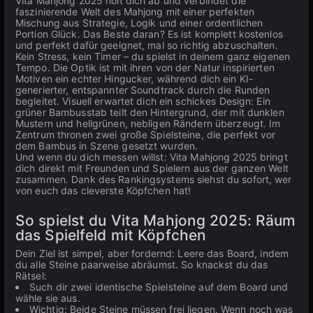
Vita Mahjong 2025 holt dich ab und verbindet die
faszinierende Welt des Mahjong mit einer perfekten
Mischung aus Strategie, Logik und einer ordentlichen
Portion Glück. Das Beste daran? Es ist komplett kostenlos
und perfekt dafür geeignet, mal so richtig abzuschalten.
Kein Stress, kein Timer – du spielst in deinem ganz eigenen
Tempo. Die Optik ist mit ihren von der Natur inspirierten
Motiven ein echter Hingucker, während dich ein KI-
generierter, entspannter Soundtrack durch die Runden
begleitet. Visuell erwartet dich ein schickes Design: Ein
grüner Bambusstab teilt den Hintergrund, der mit dunklen
Mustern und hellgrünen, nebligen Rändern überzeugt. Im
Zentrum thronen zwei große Spielsteine, die perfekt vor
dem Bambus in Szene gesetzt wurden.
Und wenn du dich messen willst: Vita Mahjong 2025 bringt
dich direkt mit Freunden und Spielern aus der ganzen Welt
zusammen. Dank des Rankingsystems siehst du sofort, wer
von euch das cleverste Köpfchen hat!
So spielst du Vita Mahjong 2025: Räum
das Spielfeld mit Köpfchen
Dein Ziel ist simpel, aber fordernd: Leere das Board, indem
du alle Steine paarweise abräumst. So knackst du das
Rätsel:
Such dir zwei identische Spielsteine auf dem Board und
wähle sie aus.
Wichtig: Beide Steine müssen frei liegen. Wenn noch was