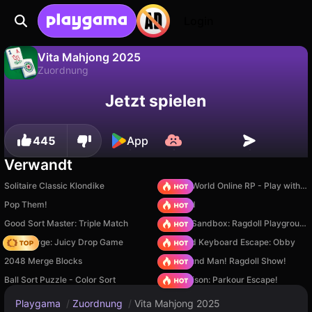
Login
Vita Mahjong 2025
Zuordnung
Fortschritt
Nein
Speichern
Vita Mahjong 2025 ist ein kostenloses zuordnung-Spiel von Luchshie Avtomaty. Spiel es online auf Playgama.
Jetzt spielen
speichern!
445
App
Verwandt
Solitaire Classic Klondike
Sprunki World Online RP - Play with Friends!
Pop Them!
TB World
Good Sort Master: Triple Match
Sprunki Sandbox: Ragdoll Playground Mode
Fruit Merge: Juicy Drop Game
+1 Speed Keyboard Escape: Obby
2048 Merge Blocks
Playground Man! Ragdoll Show!
Ball Sort Puzzle - Color Sort
Barry Prison: Parkour Escape!
Playgama
/
Zuordnung
/
Vita Mahjong 2025