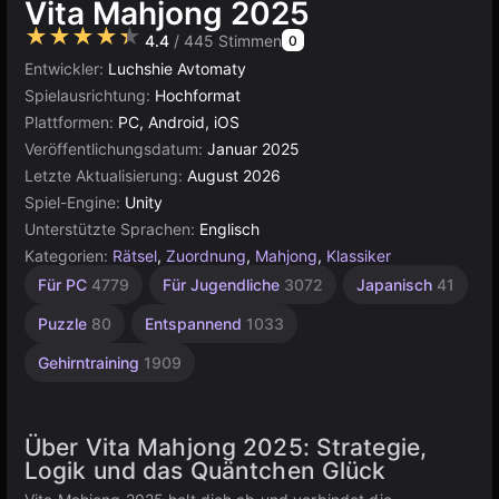
Vita Mahjong 2025
★★★★★
4.4
/ 445 Stimmen
0
Entwickler:
Luchshie Avtomaty
Spielausrichtung:
Hochformat
Plattformen:
PC, Android, iOS
Veröffentlichungsdatum:
Januar 2025
Letzte Aktualisierung:
August 2026
Spiel-Engine:
Unity
Unterstützte Sprachen:
Englisch
Kategorien:
Rätsel
,
Zuordnung
,
Mahjong
,
Klassiker
Gedächtnis
Verbinden
Suchen
Agility
Desktop
Fliesen
Wissenschaft
Hochwertige
Russisch
Browser
Unity
Für
Für PC
4779
Für Jugendliche
3072
Japanisch
41
Kinder
Online
2589
104
5019
5168
und
1796
240
3569
301
65
Finden
3172
1477
Puzzle
80
Entspannend
1033
179
Gehirntraining
1909
Über Vita Mahjong 2025: Strategie,
Logik und das Quäntchen Glück