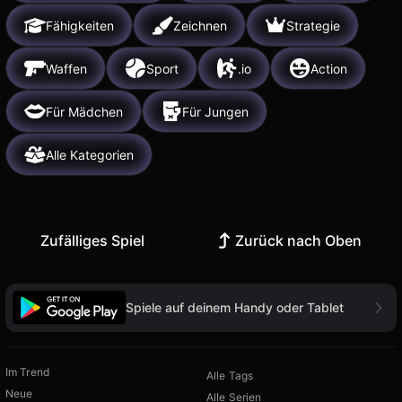
Fähigkeiten
Zeichnen
Strategie
Waffen
Sport
.io
Action
Für Mädchen
Für Jungen
Alle Kategorien
Zufälliges Spiel
Zurück nach Oben
Spiele auf deinem Handy oder Tablet
Im Trend
Alle Tags
Neue
Alle Serien