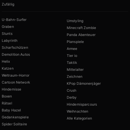
Zufällig
U-Bahn-Surfer
Umstyling
Graben
Minecraft Zombie
Stunts
Panda Abenteuer
Labyrinth
Planspiele
Scharfschützen
Armee
Demolition Autos
Tier io
Helix
Taktik
Katzen
Mittelalter
Weltraum-Horror
Zeichnen
Cartoon Network
KPop Dämonenjäger
Hindernisse
Crush
Boxen
Derby
Rätsel
Hindernisparcours
Baby Hazel
Weihnachten
Gedankenspiele
Alle Kategorien
Spider Solitaire