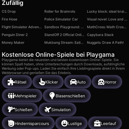
Zufällig
CS Drop
Roller for Brainrots
Lucky block: steal brainrot
Fire Hose
Police Simulator Car
Visual novel: Love and Blood
Flight Simulator Adventure
Sandbox Playground: Sprunki
MathCross: Math Crossword Puzzle
Penguin Diner 2
StandOff 2 Official Online
Capybara Stack
Money Maker
Mukbang Stream: Eating ASMR
Nuggets: Draw A Path!
Kostenlose Online-Spiele bei Playgama
Playgama bietet die neuesten und besten kostenlosen Online-Spiele. Sie
können Spaß haben, ohne Unterbrechungen durch Downloads, aufdringliche
Werbung oder Pop-ups. Laden Sie einfach Ihre Lieblingsspiele direkt in Ihrem
Webbrowser und genießen Sie das Erlebnis.
Rätsel
Klicker
Auto
Horror
Mehrspieler
Blasenschießen
Schießen
Simulation
Hindernisparcours
Lustige
Leerlauf