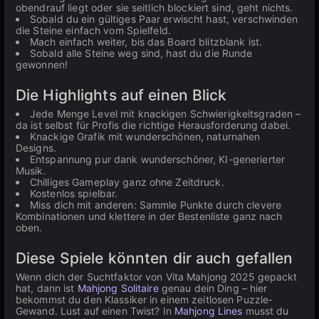
obendrauf liegt oder sie seitlich blockiert sind, geht nichts.
Sobald du ein gültiges Paar erwischt hast, verschwinden
die Steine einfach vom Spielfeld.
Mach einfach weiter, bis das Board blitzblank ist.
Sobald alle Steine weg sind, hast du die Runde
gewonnen!
Die Highlights auf einen Blick
Jede Menge Level mit knackigen Schwierigkeitsgraden –
da ist selbst für Profis die richtige Herausforderung dabei.
Knackige Grafik mit wunderschönen, naturnahen
Designs.
Entspannung pur dank wunderschöner, KI-generierter
Musik.
Chilliges Gameplay ganz ohne Zeitdruck.
Kostenlos spielbar.
Miss dich mit anderen: Sammle Punkte durch clevere
Kombinationen und klettere in der Bestenliste ganz nach
oben.
Diese Spiele könnten dir auch gefallen
Wenn dich der Suchtfaktor von Vita Mahjong 2025 gepackt
hat, dann ist
Mahjong Solitaire
genau dein Ding – hier
bekommst du den Klassiker in einem zeitlosen Puzzle-
Gewand. Lust auf einen Twist? In
Mahjong Lines
musst du