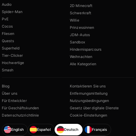
Audio
2D Minecraft
Spider-Man
Schwerkraft
PvE
Willie
Cocos
Prinzessinnen
Fliesen
JDM-Autos
Quests
Sandbox
Superheld
Hindernisparcours
Tier-Clicker
Weihnachten
Hochwertige
Alle Kategorien
Smash
Blog
Kontaktieren Sie uns
Über uns
Entfernungsmitteilung
Für Entwickler
Nutzungsbedingungen
Für Geschäftskunden
Gesetz über digitale Dienste
Datenschutzrichtlinie
Cookie-Einstellungen
English
Español
Deutsch
Français