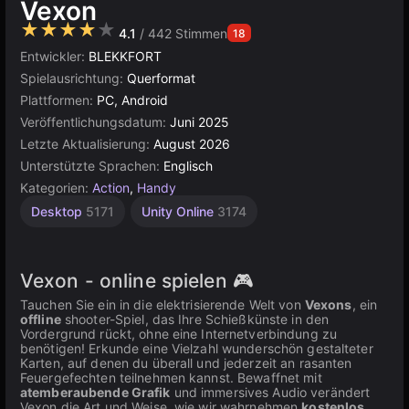
Vexon
★★★★★
4.1
/ 442 Stimmen
18
Entwickler:
BLEKKFORT
Spielausrichtung:
Querformat
Plattformen:
PC, Android
Veröffentlichungsdatum:
Juni 2025
Letzte Aktualisierung:
August 2026
Unterstützte Sprachen:
Englisch
Kategorien:
Action
,
Handy
Desktop
5171
Unity Online
3174
Vexon - online spielen 🎮
Tauchen Sie ein in die elektrisierende Welt von
Vexons
, ein
offline
shooter-Spiel, das Ihre Schießkünste in den
Vordergrund rückt, ohne eine Internetverbindung zu
benötigen! Erkunde eine Vielzahl wunderschön gestalteter
Karten, auf denen du überall und jederzeit an rasanten
Feuergefechten teilnehmen kannst. Bewaffnet mit
atemberaubende Grafik
und immersives Audio verändert
Vexon die Art und Weise, wie wir wahrnehmen
kostenlos