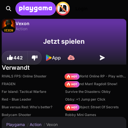
Login
Vexon
Action
Fortschritt
Vexon ist ein kostenloses action-Spiel von BLEKKFORT. Spiel es online auf Playgama.
Nein
Speichern
Jetzt spielen
speichern!
442
App
Verwandt
RIVALS FPS: Online Shooter
Sprunki World Online RP - Play with Friends!
FRAGEN
Playground Man! Ragdoll Show!
Far Island: Tactical Warfare
Survive the Disasters: Obby
Red - Blue Leader
Obby: +1 Jump per Click
Blue versus Red: Who's better?
Hidden Object: Street Of Secrets
Bodycam Shooter
Robby Mini Games
Playgama
/
Action
/
Vexon