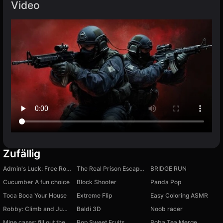
Video
Zufällig
Admin's Luck: Free Roblux for Lucky Blocks
The Real Prison Escape Obby
BRIDGE RUN
Cucumber A fun choice
Block Shooter
Panda Pop
Toca Boca Your House
Extreme Flip
Easy Coloring ASMR
Robby: Climb and Jump Tower
Baldi 3D
Noob racer
Mine cases: fill out the Skyblock!
Pop Sweet Fruits
Boba Tea Merge