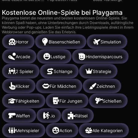
Kostenlose Online-Spiele bei Playgama
Playgama bietet die neuesten und besten kostenlosen Online-Spiele. Sie
können Spaß haben, ohne Unterbrechungen durch Downloads, aufdringliche
Werbung oder Pop-ups. Laden Sie einfach Ihre Lieblingsspiele direkt in Ihrem
Webbrowser und genießen Sie das Erlebnis.
Horror
Blasenschießen
Simulation
Arcade
Lustige
Hindernisparcours
2 Spieler
Schlange
Strategie
Klicker
Für Mädchen
Zeichnen
Fähigkeiten
Für Jungen
Schießen
Waffen
.io
Rätsel
Mehrspieler
Action
Alle Kategorien