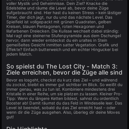
voller Mystik und Geheimnisse. Dein Ziel? Knacke die
Edelsteine und räume die Level ab, bevor deine Züge
aufgebraucht sind. Hier hast du keinen Stress – kein lästiger
Timer, der dich jagt, nur du und das nächste Level. Das
Spielfeld ist vollgepackt mit grünen Quadraten, gelben
Kreisen, blauen Pentagonen, roten Hexagonen und
lilafarbenen Dreiecken. Die Kulisse wechselt dabei ständig:
Mal ragt eine steinerne Stufenpyramide aus dem Dschungel
hervor, dann wieder entdeckst du ein uraltes in Stein
gemeißeltes Gesicht inmitten satter Vegetation. Grafik und
Effekte? Einfach butterweich und ein echter Hingucker bei
jedem Match.
So spielst du The Lost City - Match 3:
Ziele erreichen, bevor die Züge alle sind
Bevor es losgeht, checkst du kurz das Ziel – und während
du zockst, bleibt es immer gut sichtbar im Blick. So weißt du
immer genau, was zu tun ist. Kombiniere mindestens drei
Kristalle in einer Reihe, um sie platzen zu lassen. Kleiner Pro-
Tipp: Wenn du längere Ketten bildest, sahnst du ordentlich
Booster ab! Damit räumst du das Feld in Windeseile leer. Das
Level ist beendet, sobald du das Ziel erreicht hast – oder
wenn dir die Züge ausgehen. Also, überleg dir deine Moves
gut!