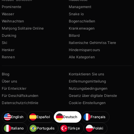
Prominente
Management
Wasser
Snake io
Weihnachten
Bogenschießen
Mahjong Solitaire Online
Krankenwagen
Dunking
Billard
Ski
Italienische Gehirnriss Tiere
Henker
Hindernisparcours
Rennen
Alle Kategorien
Blog
Kontaktieren Sie uns
Über uns
Entfernungsmitteilung
Für Entwickler
Nutzungsbedingungen
Für Geschäftskunden
Gesetz über digitale Dienste
Datenschutzrichtlinie
Cookie-Einstellungen
English
Español
Deutsch
Français
Italiano
Português
Türkçe
Polski