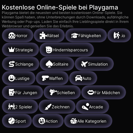
Kostenlose Online-Spiele bei Playgama
Playgama bietet die neuesten und besten kostenlosen Online-Spiele. Sie
können Spaß haben, ohne Unterbrechungen durch Downloads, aufdringliche
Werbung oder Pop-ups. Laden Sie einfach Ihre Lieblingsspiele direkt in Ihrem
Webbrowser und genießen Sie das Erlebnis.
Horror
Rätsel
Fähigkeiten
.io
Strategie
Hindernisparcours
Schlange
Solitaire
Simulation
Lustige
Waffen
Auto
Für Jungen
Schießen
Für Mädchen
2 Spieler
Zeichnen
Arcade
Sport
Action
Alle Kategorien