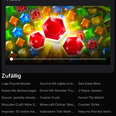
Zufällig
Logo Puzzle Master
Survive 99 nights in forest: save Brainrot online
Geo Dash Mine
Guess the famous logos
Drive Hill: Monster Trucks
2 Player Games
Soccer: penalty shootout
Cookie Crush
Forest Tile Match
Skycube Craft: Mine Survival
Minecraft Clicker: Block Fever
Counter Strike
Imposter 3D online horror
Halloween Tom Math Challenge
Help me find the items