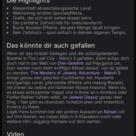
Die Highlights
Massenhaft abwechslungsreiche Level.
Wahnsinnig schöne Spezialeffekte.
Grafik, die sich echt sehen lassen kann.
Der perfekte Zeitvertreib für zwischendurch.
Bunte Booster-Effekte, die jede Menge Spaß bringen.
Kein Zeitdruck – spiel einfach in deinem eigenen Tempo.
Das könnte dir auch gefallen
Wenn dir das Kristall-Zerlegen und die actiongeladenen
Booster in The Lost City - Match 3 gefallen, dann schau dich
doch mal in der Welt von
Drei-Gewinnt
auf Playgama um.
Dort warten noch mehr knifflige Rätsel darauf, von dir gelöst
zu werden.
The Mystery of Jewels: Adventure - Match 3
bringt genau den gleichen Suchtfaktor mit: Hunderte
einzigartige Level, glänzende Effekte und massig Booster,
mit denen du selbst die härtesten Nüsse knackst. Wenn du
es etwas entspannter magst und in Ruhe an L-Kombos oder
Fünfer-Reihen tüfteln willst, ist
Jewels Classic
genau dein
Ding – hier gibt es obendrein Schatztruhen und ordentlich
Punkte zu holen.
Logik-Fans kommen bei der großen Auswahl an
Rätsel
voll
auf ihre Kosten, wo neben Match-3-Klassikern noch viele
weitere Hirn-Jogging-Formate auf dich warten.
Video