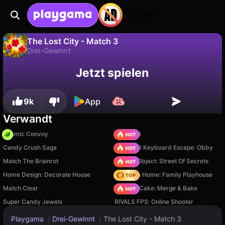
Login
The Lost City - Match 3
Drei-Gewinnt
Fortschritt
Nein
Speichern
Jetzt spielen
The Lost City - Match 3 ist ein kostenloses drei-gewinnt-Spiel von Puzzle Dealer. Spiel es online auf Playgama.
speichern!
9k
App
Verwandt
Cosmic Convoy
TB World
Candy Crush Saga
+1 Speed Keyboard Escape: Obby
Match The Brainrot
Hidden Object: Street Of Secrets
Home Design: Decorate House
My Town Home: Family Playhouse
Match Clear
Piece of Cake: Merge & Bake
Super Candy Jewels
RIVALS FPS: Online Shooter
Playgama
/
Drei-Gewinnt
/
The Lost City - Match 3