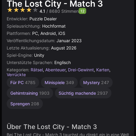
The Lost City - Match 3
★★★★★
4.1
/ 8680 Stimmen
12
Entwickler:
Puzzle Dealer
Spielausrichtung:
Hochformat
Plattformen:
PC, Android, iOS
Veröffentlichungsdatum:
Januar 2023
Letzte Aktualisierung:
August 2026
Spiel-Engine:
Unity
Unterstützte Sprachen:
Englisch
Kategorien:
Rätsel
,
Abenteuer
,
Drei-Gewinnt
,
Karten
,
Verrückte
Süße
Farbanpassung
Agility
Desktop
Hochwertige
Russisch
Browser
Indie
Unity
Für 1
Für
Für PC
4785
Minispiele
349
Mystery
247
Spieler
1220
Kinder
Online
2595
847
5026
5173
1798
3572
274
1480
3175
4131
Gehirntraining
1903
Süchtig machende
2937
Sprengen
208
Über The Lost City - Match 3
Bei The Lost City - Match 3 tauchst du direkt ein in eine Welt