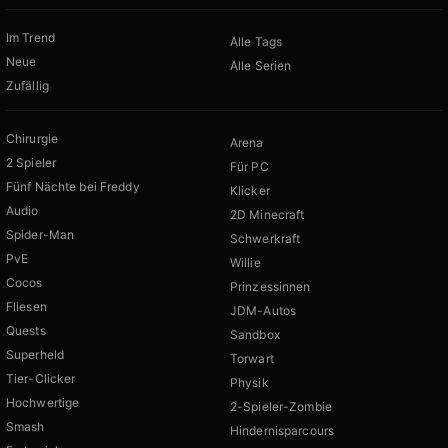
Im Trend
Alle Tags
Neue
Alle Serien
Zufällig
Chirurgie
Arena
2 Spieler
Für PC
Fünf Nächte bei Freddy
Klicker
Audio
2D Minecraft
Spider-Man
Schwerkraft
PvE
Willie
Cocos
Prinzessinnen
Fliesen
JDM-Autos
Quests
Sandbox
Superheld
Torwart
Tier-Clicker
Physik
Hochwertige
2-Spieler-Zombie
Smash
Hindernisparcours