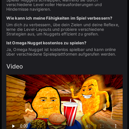
verschiedene Level voller Herausforderungen und
Hindernisse navigieren.
Wie kann ich meine Fähigkeiten im Spiel verbessern?
Um dich zu verbessern, übe dein Zielen und deine Reflexe,
lerne die Level-Layouts und probiere verschiedene
Strategien aus, um Nuggets effizient zu greifen.
Ist Omega Nugget kostenlos zu spielen?
Ja, Omega Nugget ist kostenlos spielbar und kann online
über verschiedene Spieleplattformen aufgerufen werden.
Video