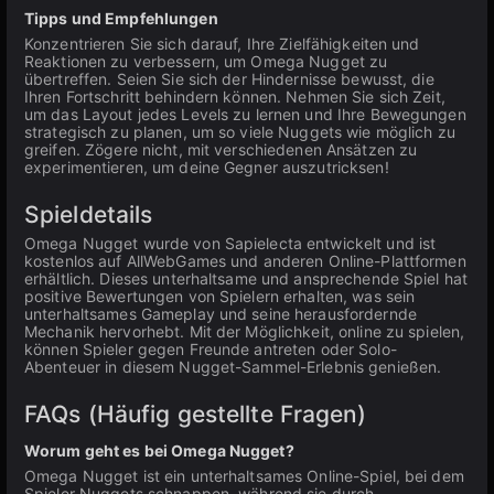
Tipps und Empfehlungen
Konzentrieren Sie sich darauf, Ihre Zielfähigkeiten und
Reaktionen zu verbessern, um Omega Nugget zu
übertreffen. Seien Sie sich der Hindernisse bewusst, die
Ihren Fortschritt behindern können. Nehmen Sie sich Zeit,
um das Layout jedes Levels zu lernen und Ihre Bewegungen
strategisch zu planen, um so viele Nuggets wie möglich zu
greifen. Zögere nicht, mit verschiedenen Ansätzen zu
experimentieren, um deine Gegner auszutricksen!
Spieldetails
Omega Nugget wurde von Sapielecta entwickelt und ist
kostenlos auf AllWebGames und anderen Online-Plattformen
erhältlich. Dieses unterhaltsame und ansprechende Spiel hat
positive Bewertungen von Spielern erhalten, was sein
unterhaltsames Gameplay und seine herausfordernde
Mechanik hervorhebt. Mit der Möglichkeit, online zu spielen,
können Spieler gegen Freunde antreten oder Solo-
Abenteuer in diesem Nugget-Sammel-Erlebnis genießen.
FAQs (Häufig gestellte Fragen)
Worum geht es bei Omega Nugget?
Omega Nugget ist ein unterhaltsames Online-Spiel, bei dem
Spieler Nuggets schnappen, während sie durch