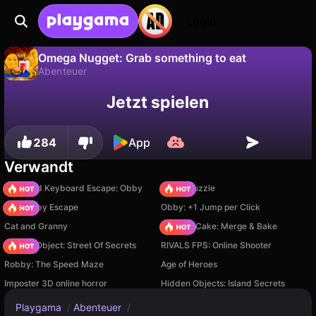
Login
Omega Nugget: Grab something to eat
Abenteuer
Fortschritt
Nein
Speichern
Omega Nugget: Grab something to eat ist ein kostenloses abenteuer-Spiel von sapielecta. Spiel es online auf Playgama.
Jetzt spielen
speichern!
284
App
Verwandt
+1 Speed Keyboard Escape: Obby
Arrow Puzzle
Your Obby Escape
Obby: +1 Jump per Click
Cat and Granny
Piece of Cake: Merge & Bake
Hidden Object: Street Of Secrets
RIVALS FPS: Online Shooter
Robby: The Speed Maze
Age of Heroes
Imposter 3D online horror
Hidden Objects: Island Secrets
Playgama
/
Abenteuer
/