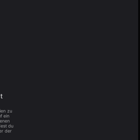
t
ien zu
f ein
denen
dest du
er der