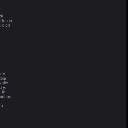
ck
ffen in
t dich
hen
mbie
volle
lay:
 In
eichern
au