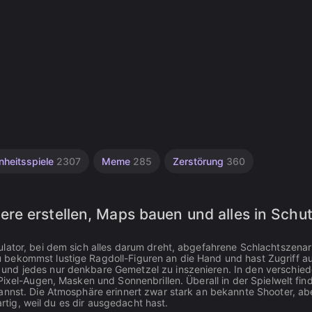
nheitsspiele
2307
Meme
285
Zerstörung
360
e erstellen, Maps bauen und alles in Schut
lator, bei dem sich alles darum dreht, abgefahrene Schlachtszenar
bekommst lustige Ragdoll-Figuren an die Hand und hast Zugriff au
und jedes nur denkbare Gemetzel zu inszenieren. In den verschie
Pixel-Augen, Masken und Sonnenbrillen. Überall in der Spielwelt fin
annst. Die Atmosphäre erinnert zwar stark an bekannte Shooter, ab
artig, weil du es dir ausgedacht hast.