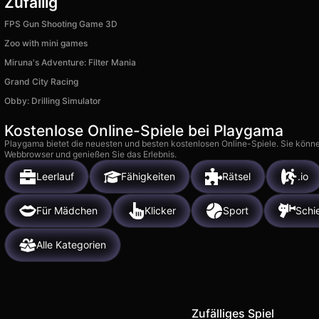
Zufällig
FPS Gun Shooting Game 3D
Zoo with mini games
Miruna's Adventure: Filter Mania
Grand City Racing
Obby: Drilling Simulator
Kostenlose Online-Spiele bei Playgama
Playgama bietet die neuesten und besten kostenlosen Online-Spiele. Sie könne
Webbrowser und genießen Sie das Erlebnis.
Leerlauf
Fähigkeiten
Rätsel
.io
Für Mädchen
Klicker
Sport
Schi
Alle Kategorien
Zufälliges Spiel