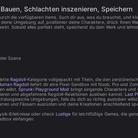
 Bauen, Schlachten inszenieren, Speichern
urch die verfügbaren Items. Such dir aus, was du brauchst, und kli
au deine Umgebung auf, positionier deine Charaktere, drück ihnen Wa
ebt. Sobald alles perfekt steht, speicherst du dein Werk und lehns
n der Szene
lette
Ragdoll
-Kategorie vollgepackt mit Titeln, die den zerstörerisc
Human Ragdoll
liefert dir eine Pixel-Sandbox mit Noob, Pro und Zo
n willst.
Sprunki Playground Mod
bringt singende Charaktere und 
tzieren und abgefahrene Ragdoll-Reaktionen auslösen kannst.
Last P
hslungsreiche Umgebungen, falls du dich so richtig austoben willst.
ren und Fässern ausrüsten und deine Kreationen anschließend sp
hysik-Erlebnisse oder check
Lustige
für leichtfüßige Games, die gen
ndbox einfangen.