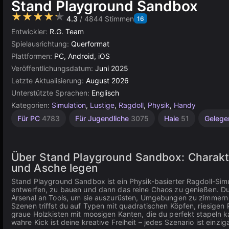
Stand Playground Sandbox
★★★★★
4.3
/ 4844 Stimmen
16
Entwickler:
R.G. Team
Spielausrichtung:
Querformat
Plattformen:
PC, Android, iOS
Veröffentlichungsdatum:
Juni 2025
Letzte Aktualisierung:
August 2026
Unterstützte Sprachen:
Englisch
Kategorien:
Simulation
,
Lustige
,
Ragdoll
,
Physik
,
Handy
Sprengen
Endlos
Desktop
Sandbox
Hochwertige
Browser
Konstruktion
Für PC
4783
Für Jugendliche
3075
Haie
51
Gelege
2849
5024
5174
414
208
3571
501
Über Stand Playground Sandbox: Charakter
und Asche legen
Stand Playground Sandbox ist ein Physik-basierter Ragdoll-Simu
entwerfen, zu bauen und dann das reine Chaos zu genießen. Du 
Arsenal an Tools, um sie auszurüsten, Umgebungen zu zimmern 
Szenen triffst du auf Typen mit quadratischen Köpfen, riesigen 
graue Holzkisten mit moosigen Kanten, die du perfekt stapeln k
wahre Kick ist deine kreative Freiheit – jedes Szenario ist einzig