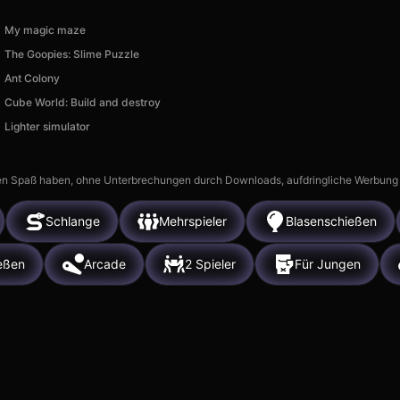
My magic maze
The Goopies: Slime Puzzle
Ant Colony
Cube World: Build and destroy
Lighter simulator
n Spaß haben, ohne Unterbrechungen durch Downloads, aufdringliche Werbung ode
Schlange
Mehrspieler
Blasenschießen
eßen
Arcade
2 Spieler
Für Jungen