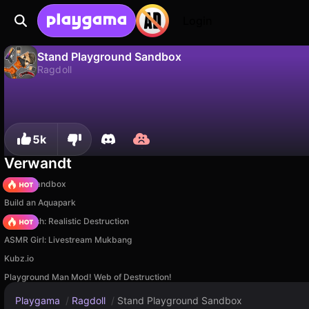
Login
Stand Playground Sandbox
Ragdoll
Nein
Speic
Fortschritt speichern!
Stand Playground Sandbox ist ein kostenloses ragdoll-Spiel von R.G. Team. Spiel es online auf Playgama.
5k
Verwandt
Melon Sandbox
Build an Aquapark
Car Crush: Realistic Destruction
ASMR Girl: Livestream Mukbang
Kubz.io
Playground Man Mod! Web of Destruction!
Playgama
/
Ragdoll
/
Stand Playground Sandbox