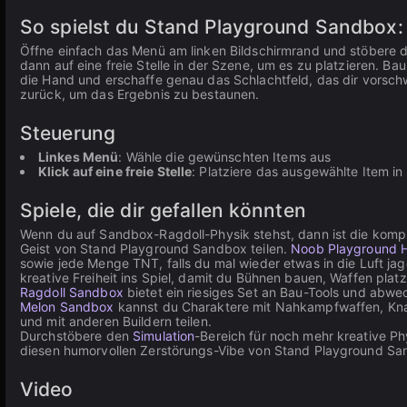
So spielst du Stand Playground Sandbox:
Öffne einfach das Menü am linken Bildschirmrand und stöbere d
dann auf eine freie Stelle in der Szene, um es zu platzieren. B
die Hand und erschaffe genau das Schlachtfeld, das dir vorschw
zurück, um das Ergebnis zu bestaunen.
Steuerung
Linkes Menü
: Wähle die gewünschten Items aus
Klick auf eine freie Stelle
: Platziere das ausgewählte Item i
Spiele, die dir gefallen könnten
Wenn du auf Sandbox-Ragdoll-Physik stehst, dann ist die komp
Geist von Stand Playground Sandbox teilen.
Noob Playground 
sowie jede Menge TNT, falls du mal wieder etwas in die Luft jage
kreative Freiheit ins Spiel, damit du Bühnen bauen, Waffen pla
Ragdoll Sandbox
bietet ein riesiges Set an Bau-Tools und abwec
Melon Sandbox
kannst du Charaktere mit Nahkampfwaffen, Knar
und mit anderen Buildern teilen.
Durchstöbere den
Simulation
-Bereich für noch mehr kreative P
diesen humorvollen Zerstörungs-Vibe von Stand Playground Sa
Video