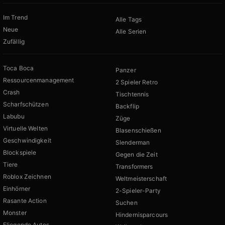
Im Trend
Alle Tags
Neue
Alle Serien
Zufällig
Toca Boca
Panzer
Ressourcenmanagement
2 Spieler Retro
Crash
Tischtennis
Scharfschützen
Backflip
Labubu
Züge
Virtuelle Welten
Blasenschießen
Geschwindigkeit
Slenderman
Blockspiele
Gegen die Zeit
Tiere
Transformers
Roblox Zeichnen
Weltmeisterschaft
Einhörner
2-Spieler-Party
Rasante Action
Suchen
Monster
Hindernisparcours
Fliegende Autos