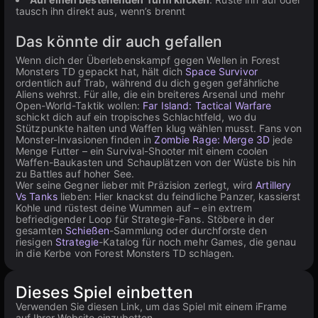
tausch ihn direkt aus, wenn’s brennt
Das könnte dir auch gefallen
Wenn dich der Überlebenskampf gegen Wellen in Forest
Monsters TD gepackt hat, hält dich
Space Survivor
ordentlich auf Trab, während du dich gegen gefährliche
Aliens wehrst. Für alle, die ein breiteres Arsenal und mehr
Open-World-Taktik wollen:
Far Island: Tactical Warfare
schickt dich auf ein tropisches Schlachtfeld, wo du
Stützpunkte halten und Waffen klug wählen musst. Fans von
Monster-Invasionen finden in
Zombie Rage: Merge 3D
jede
Menge Futter – ein Survival-Shooter mit einem coolen
Waffen-Baukasten und Schauplätzen von der Wüste bis hin
zu Battles auf hoher See.
Wer seine Gegner lieber mit Präzision zerlegt, wird
Artillery
Vs Tanks
lieben: Hier knackst du feindliche Panzer, kassierst
Kohle und rüstest deine Wummen auf – ein extrem
befriedigender Loop für Strategie-Fans. Stöbere in der
gesamten
Schießen
-Sammlung oder durchforste den
riesigen
Strategie
-Katalog für noch mehr Games, die genau
in die Kerbe von Forest Monsters TD schlagen.
Dieses Spiel einbetten
Verwenden Sie diesen Link, um das Spiel mit einem iFrame
auf Ihrer Website einzubetten