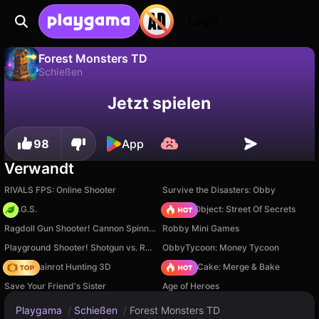
Login
Forest Monsters TD
Schießen
Fortschritt
Nein
Speichern
Forest Monsters TD ist ein kostenloses schießen-Spiel von Playgama. Spiel es online auf Playgama.
Jetzt spielen
speichern!
98
App
Verwandt
RIVALS FPS: Online Shooter
Survive the Disasters: Obby
H.O.G.S.
Hidden Object: Street Of Secrets
Ragdoll Gun Shooter! Cannon Spinner Playground
Robby Mini Games
Playground Shooter! Shotgun vs. Ragdolls!
ObbyTycoon: Money Tycoon
Italian Brainrot Hunting 3D
Piece of Cake: Merge & Bake
Save Your Friend's Sister
Age of Heroes
Playgama
/
Schießen
/
Forest Monsters TD