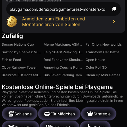
playgama.com/de/export/game/forest-monsters-td
Anmelden zum Einbetten und
Monetarisieren von Spielen
Zufällig
Soccer Nations Cup
Meme Mukbang: ASMR Game
Far Orion: New worlds
Sorting by Shelves: Numbers
Jelly 2048: Relaxing Game
Transform Car Battle
Fish to Feed
Real Excavator Simulator
Open House
Obby Rainbow Tower
Annoying Cousins Punch Game
Color Roll 3D
Brainrots 3D: Don't fall down!
Bus Fever: Parking Jam
Clean Up Mini Games
Kostenlose Online-Spiele bei Playgama
Playgama bietet die neuesten und besten kostenlosen Online-Spiele. Sie
können Spaß haben, ohne Unterbrechungen durch Downloads, aufdringliche
Werbung oder Pop-ups. Laden Sie einfach Ihre Lieblingsspiele direkt in Ihrem
Webbrowser und genießen Sie das Erlebnis.
Schlange
Für Mädchen
Strategie