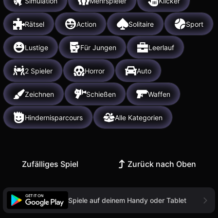
Simulation
Mehrspieler
Klicker
Rätsel
Action
Solitaire
Sport
Lustige
Für Jungen
Leerlauf
2 Spieler
Horror
Auto
Zeichnen
Schießen
Waffen
Hindernisparcours
Alle Kategorien
Zufälliges Spiel
Zurück nach Oben
Spiele auf deinem Handy oder Tablet