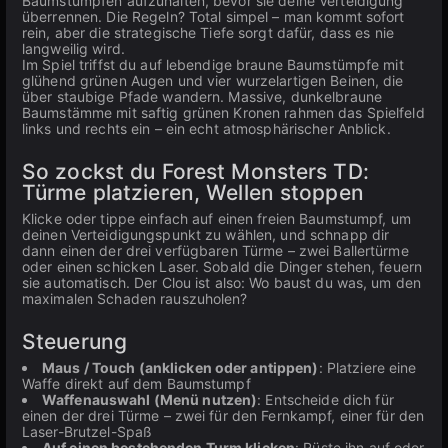
Baumstümpfen aufzuhalten, bevor sie deine Verteidigung
überrennen. Die Regeln? Total simpel – man kommt sofort
rein, aber die strategische Tiefe sorgt dafür, dass es nie
langweilig wird.
Im Spiel triffst du auf lebendige braune Baumstümpfe mit
glühend grünen Augen und vier wurzelartigen Beinen, die
über staubige Pfade wandern. Massive, dunkelbraune
Baumstämme mit saftig grünen Kronen rahmen das Spielfeld
links und rechts ein – ein echt atmosphärischer Anblick.
So zockst du Forest Monsters TD:
Türme platzieren, Wellen stoppen
Klicke oder tippe einfach auf einen freien Baumstumpf, um
deinen Verteidigungspunkt zu wählen, und schnapp dir
dann einen der drei verfügbaren Türme – zwei Ballertürme
oder einen schicken Laser. Sobald die Dinger stehen, feuern
sie automatisch. Der Clou ist also: Wo baust du was, um den
maximalen Schaden rauszuholen?
Steuerung
Maus / Touch (anklicken oder antippen)
: Platziere eine
Waffe direkt auf dem Baumstumpf
Waffenauswahl (Menü nutzen)
: Entscheide dich für
einen der drei Türme – zwei für den Fernkampf, einer für den
Laser-Brutzel-Spaß
Auf einen bestehenden Turm klicken
: Rüste ihn auf oder