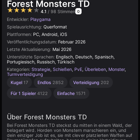
Forest Monsters TD
★★★★★
4.1
/ 98 Stimmen
0
Entwickler:
Playgama
Spielausrichtung:
Querformat
Plattformen:
PC, Android, iOS
Veröffentlichungsdatum:
Februar 2026
Letzte Aktualisierung:
Mai 2026
Unterstützte Sprachen:
Englisch, Deutsch, Spanisch,
Portugiesisch, Russisch, Türkisch
Kategorien:
Strategie
,
Schießen
,
PvE
,
Überleben
,
Monster
,
Turmverteidigung
Kugel
17
Endlos
2852
Verteidigung
202
Für 1 Spieler
4122
Einfache
1571
Über Forest Monsters TD
Bei Forest Monsters TD steckst du mitten in einem Wald, der
belagert wird. Horden von Monstern marschieren ein, und
dein einziger Job ist es, sie mit clever platzierten Waffen auf