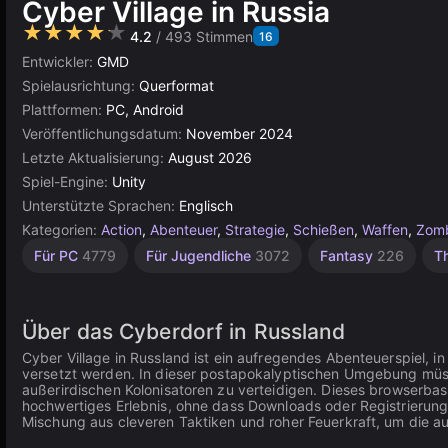
Cyber Village in Russia
★★★★★
4.2
/ 493 Stimmen
16
Entwickler:
GMD
Spielausrichtung:
Querformat
Plattformen:
PC, Android
Veröffentlichungsdatum:
November 2024
Letzte Aktualisierung:
August 2026
Spiel-Engine:
Unity
Unterstützte Sprachen:
Englisch
Kategorien:
Action
,
Abenteuer
,
Strategie
,
Schießen
,
Waffen
,
Zom
Hubschrauber
Indie
Ressourcenmanagement
Hochwertige
Russisch
Open-
Browser
Unity
Für 1
Für PC
4779
Für Jugendliche
3072
Fantasy
226
T
Spieler
Online
1217
World
5019
1796
3569
51
300
3172
4147
382
Über das Cyberdorf in Russland
Cyber Village in Russland ist ein aufregendes Abenteuerspiel, i
versetzt werden. In dieser postapokalyptischen Umgebung müss
außerirdischen Kolonisatoren zu verteidigen. Dieses browserbasi
hochwertiges Erlebnis, ohne dass Downloads oder Registrierunge
Mischung aus cleveren Taktiken und roher Feuerkraft, um die