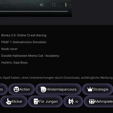
Bimka 2.0: Online Crash Racing
FNAF 1: Animatronics Simulator.
Noob racer
Doodle Halloween Momo Cat : Academy
Huntrix: Saja Boys
n Spaß haben, ohne Unterbrechungen durch Downloads, aufdringliche Werbung ode
to
Action
Hindernisparcours
Strategie
Klicker
Für Jungen
.io
Mehrspiele