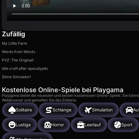
Zufällig
My Little Farm
Words from Words
PVZ: The Original!
idle craft after apocalyptic
Slime Simulator!
Kostenlose Online-Spiele bei Playgama
Playgama bietet die neuesten und besten kostenlosen Online-Spiele. Sie könne
Webbrowser und genießen Sie das Erlebnis.
Solitaire
Schlange
Simulation
Au
Lustige
Horror
Leerlauf
Sport