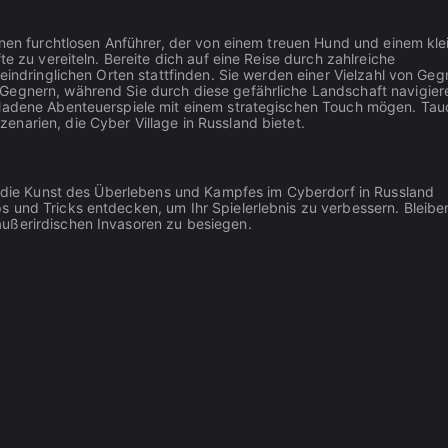
einen furchtlosen Anführer, der von einem treuen Hund und einem kle
te zu vereiteln. Bereite dich auf eine Reise durch zahlreiche
 eindringlichen Orten stattfinden. Sie werden einer Vielzahl von Geg
Gegnern, während Sie durch diese gefährliche Landschaft navigier
geladene Abenteuerspiele mit einem strategischen Touch mögen. Ta
narien, die Cyber Village in Russland bietet.
ie die Kunst des Überlebens und Kampfes im Cyberdorf in Russland
 und Tricks entdecken, um Ihr Spielerlebnis zu verbessern. Bleibe
außerirdischen Invasoren zu besiegen.