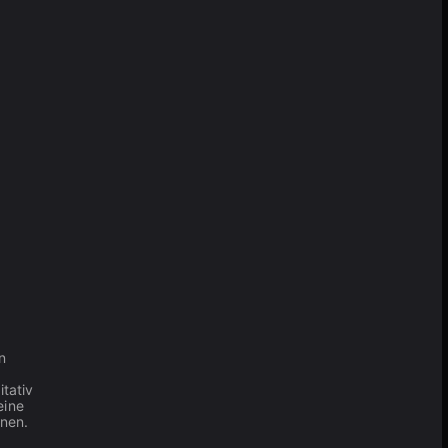
n
tativ
eine
nen.