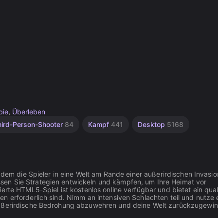
bie
,
Überleben
hird-Person-Shooter
84
Kampf
441
Desktop
5168
n dem die Spieler in eine Welt am Rande einer außerirdischen Invasio
en Sie Strategien entwickeln und kämpfen, um Ihre Heimat vor
erte HTML5-Spiel ist kostenlos online verfügbar und bietet ein quali
n erforderlich sind. Nimm an intensiven Schlachten teil und nutze 
 außerirdische Bedrohung abzuwehren und deine Welt zurückzugewin