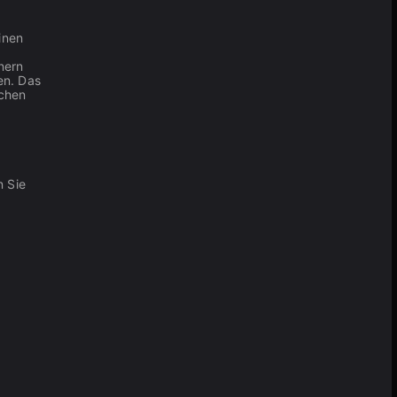
inen
nern
en. Das
uchen
n Sie