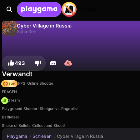
Login
Cyber Village in Russia
Schießen
Nein
Speic
Fortschritt speichern!
Cyber Village in Russia ist ein kostenloses schießen-Spiel von GMD. Spiel es online auf Playgama.
493
Verwandt
Hazmob FPS: Online Shooter
FRAGEN
MadTeam
Playground Shooter! Shotgun vs. Ragdolls!
Battlefeel
Snake of Bullets: Collect and Shoot!
Playgama
/
Schießen
/
Cyber Village in Russia