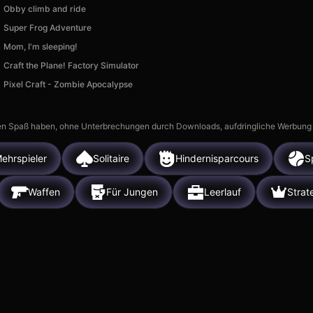
Obby climb and ride
Super Frog Adventure
Mom, I'm sleeping!
Craft the Plane! Factory Simulator
Pixel Craft - Zombie Apocalypse
n Spaß haben, ohne Unterbrechungen durch Downloads, aufdringliche Werbung ode
ehrspieler
Solitaire
Hindernisparcours
S
Waffen
Für Jungen
Leerlauf
Strat