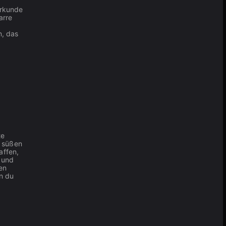
erkunde
arre
n, das
te
s süßen
affen,
n und
en
nn du