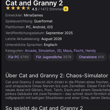
Cat and Granny 2
★★★★★
4.5
/ 1472 Stimmen
6
Entwickler:
MirraGames
Spielausrichtung:
Querformat
Plattformen:
PC, Android, iOS
Veröffentlichungsdatum:
September 2025
Letzte Aktualisierung:
August 2026
Unterstützte Sprachen:
Englisch
Kategorien:
Arcade
,
Simulation
,
3D
,
Maus
,
Flucht
,
Handy
Kätzchen
Hochwertige
Russisch
Browser
Für 1
Für PC
4790
Für Jugendliche
3078
Charaktere
414
Spieler
5030
1801
74
3574
4112
Über Cat and Granny 2: Chaos-Simulator 
Cat and Granny 2 steckt dich direkt in die Pfoten eines frechen,
und strapaziere Omas Nerven bis zum Zerreißen. Dieser First-P
neues Areal mit Gärten, Pool, Teich, Dach und einem Gewächshau
pinkes Gebäude mit zwei Fenstern – das schreit doch förmlich d
vollgepackt mit lustigen Situationen und einer Oma, deren Gedu
So spielst du Cat and Granny 2