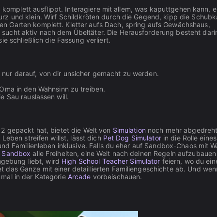
ma komplett ausflippt. Interagiere mit allem, was kaputtgehen kann, 
rz und klein. Wirf Schildkröten durch die Gegend, kipp die Schubk
n Garten komplett. Kletter aufs Dach, spring aufs Gewächshaus,
sucht aktiv nach dem Übeltäter. Die Herausforderung besteht dari
e schließlich die Fassung verliert.
n nur darauf, von dir unsicher gemacht zu werden.
ma in den Wahnsinn zu treiben.
ie Sau rauslassen will.
2 gepackt hat, bietet die Welt von
Simulation
noch mehr abgedreh
Leben streifen willst, lässt dich
Pet Dog Simulator
in die Rolle eine
und Familienleben inklusive. Falls du eher auf Sandbox-Chaos mit W
 Sandbox
alle Freiheiten, eine Welt nach deinen Regeln aufzubaue
Umgebung liebt, wird
High School Teacher Simulator
feiern, wo du ein
t das Ganze mit einer detaillierten Familiengeschichte ab. Und we
 mal in der Kategorie
Arcade
vorbeischauen.