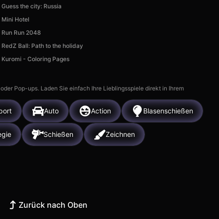
Guess the city: Russia
Mini Hotel
Run Run 2048
RedZ Ball: Path to the holiday
Kuromi - Coloring Pages
r Pop-ups. Laden Sie einfach Ihre Lieblingsspiele direkt in Ihrem
port
Auto
Action
Blasenschießen
egie
Schießen
Zeichnen
Zurück nach Oben