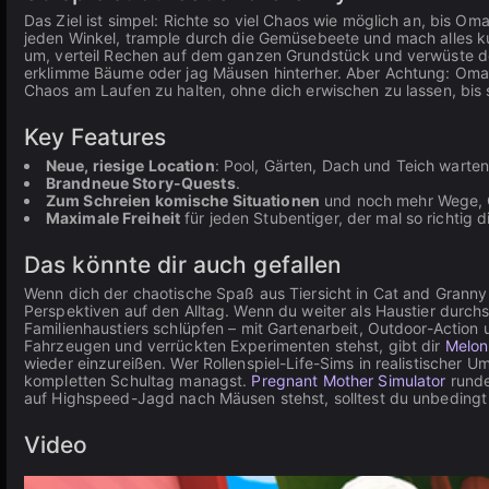
Das Ziel ist simpel: Richte so viel Chaos wie möglich an, bis O
jeden Winkel, trample durch die Gemüsebeete und mach alles ku
um, verteil Rechen auf dem ganzen Grundstück und verwüste de
erklimme Bäume oder jag Mäusen hinterher. Aber Achtung: Oma 
Chaos am Laufen zu halten, ohne dich erwischen zu lassen, bis si
Key Features
Neue, riesige Location
: Pool, Gärten, Dach und Teich warte
Brandneue Story-Quests
.
Zum Schreien komische Situationen
und noch mehr Wege, O
Maximale Freiheit
für jeden Stubentiger, der mal so richtig d
Das könnte dir auch gefallen
Wenn dich der chaotische Spaß aus Tiersicht in Cat and Granny 
Perspektiven auf den Alltag. Wenn du weiter als Haustier durchs 
Familienhaustiers schlüpfen – mit Gartenarbeit, Outdoor-Action 
Fahrzeugen und verrückten Experimenten stehst, gibt dir
Melon
wieder einzureißen. Wer Rollenspiel-Life-Sims in realistischer 
kompletten Schultag managst.
Pregnant Mother Simulator
runde
auf Highspeed-Jagd nach Mäusen stehst, solltest du unbedingt
Video