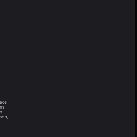
haos
ges
in
sch,