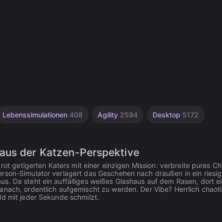
Lebenssimulationen
408
Agility
2594
Desktop
5172
aus der Katzen-Perspektive
 rot getigerten Katers mit einer einzigen Mission: verbreite pures C
erson-Simulator verlagert das Geschehen nach draußen in ein riesi
s. Da steht ein auffälliges weißes Glashaus auf dem Rasen, dort e
anach, ordentlich aufgemischt zu werden. Der Vibe? Herrlich chaoti
ld mit jeder Sekunde schmilzt.