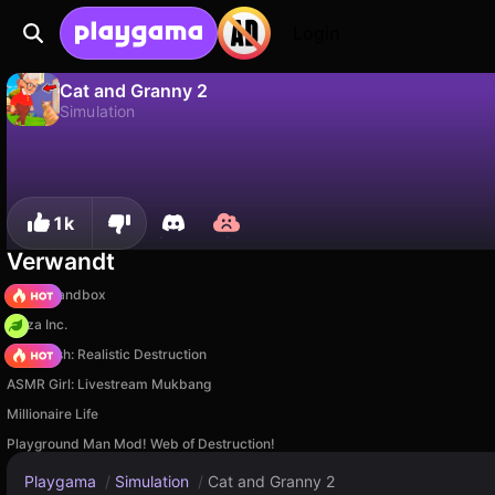
Login
Cat and Granny 2
Simulation
Nein
Speic
Fortschritt speichern!
Cat and Granny 2 ist ein kostenloses simulation-Spiel von MirraGames. Spiel es online auf Playgama.
1k
Verwandt
Melon Sandbox
Pizza Inc.
Car Crush: Realistic Destruction
ASMR Girl: Livestream Mukbang
Millionaire Life
Playground Man Mod! Web of Destruction!
Playgama
/
Simulation
/
Cat and Granny 2