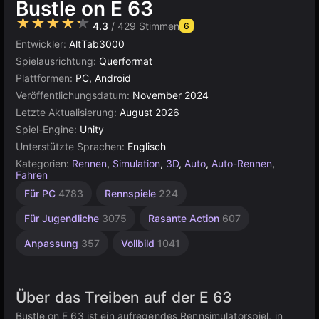
Bustle on E 63
★★★★★
4.3
/ 429 Stimmen
6
Entwickler:
AltTab3000
Spielausrichtung:
Querformat
Plattformen:
PC, Android
Veröffentlichungsdatum:
November 2024
Letzte Aktualisierung:
August 2026
Spiel-Engine:
Unity
Unterstützte Sprachen:
Englisch
Kategorien:
Rennen
,
Simulation
,
3D
,
Auto
,
Auto-Rennen
,
Fahren
Fahrzeuge
Autotuning
Autounfall
Desktop
Demolition
Hochwertige
Russisch
Kartenspiele
Open-
Browser
Indie
Unity
Für 1
Für PC
4783
Rennspiele
224
Spieler
1220
Autos
Online
World
5024
5174
1798
491
234
3571
87
44
163
3175
4143
382
Für Jugendliche
3075
Rasante Action
607
Anpassung
357
Vollbild
1041
Über das Treiben auf der E 63
Bustle on E 63 ist ein aufregendes Rennsimulatorspiel, in