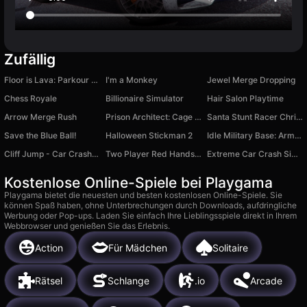
Zufällig
Floor is Lava: Parkour Run
I'm a Monkey
Jewel Merge Dropping
Chess Royale
Billionaire Simulator
Hair Salon Playtime
Arrow Merge Rush
Prison Architect: Cage Break Tycoon
Santa Stunt Racer Christmas Delivery
Save the Blue Ball!
Halloween Stickman 2
Idle Military Base: Army Tycoon
Cliff Jump - Car Crash 3D
Two Player Red Hands Game
Extreme Car Crash Simulator
Kostenlose Online-Spiele bei Playgama
Playgama bietet die neuesten und besten kostenlosen Online-Spiele. Sie
können Spaß haben, ohne Unterbrechungen durch Downloads, aufdringliche
Werbung oder Pop-ups. Laden Sie einfach Ihre Lieblingsspiele direkt in Ihrem
Webbrowser und genießen Sie das Erlebnis.
Action
Für Mädchen
Solitaire
Rätsel
Schlange
.io
Arcade