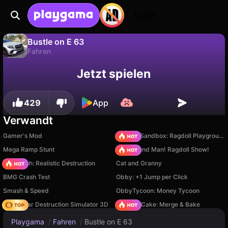
Login
Bustle on E 63
Fahren
Fortschritt
Nein
Speichern
Bustle on E 63 ist ein kostenloses fahren-Spiel von AltTab3000. Spiel es online auf Playgama.
Jetzt spielen
speichern!
429
App
Verwandt
Gamer's Mod
Sprunki Sandbox: Ragdoll Playground Mode
Mega Ramp Stunt
Playground Man! Ragdoll Show!
Car Crush: Realistic Destruction
Cat and Granny
BMG Crash Test
Obby: +1 Jump per Click
Smash & Speed
ObbyTycoon: Money Tycoon
Online Car Destruction Simulator 3D
Piece of Cake: Merge & Bake
Playgama
/
Fahren
/
Bustle on E 63