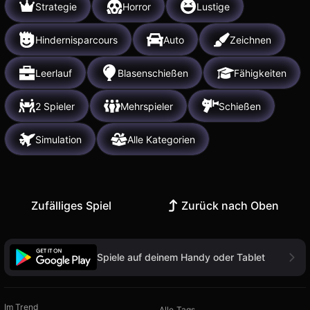
Strategie
Horror
Lustige
Hindernisparcours
Auto
Zeichnen
Leerlauf
Blasenschießen
Fähigkeiten
2 Spieler
Mehrspieler
Schießen
Simulation
Alle Kategorien
Zufälliges Spiel
Zurück nach Oben
Spiele auf deinem Handy oder Tablet
Im Trend
Alle Tags