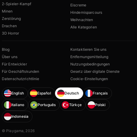
2-Spieler-Kampf
Eiscreme
Minen
Hindernisparcours
Zerstörung
Weihnachten
Drachen
Alle Kategorien
3D Horror
Blog
Kontaktieren Sie uns
Über uns
Entfernungsmitteilung
Für Entwickler
Nutzungsbedingungen
Für Geschäftskunden
Gesetz über digitale Dienste
Datenschutzrichtlinie
Cookie-Einstellungen
English
Español
Deutsch
Français
Italiano
Português
Türkçe
Polski
Indonesia
© Playgama, 2026