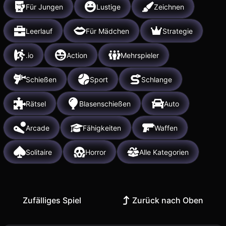
Für Jungen
Lustige
Zeichnen
Leerlauf
Für Mädchen
Strategie
.io
Action
Mehrspieler
Schießen
Sport
Schlange
Rätsel
Blasenschießen
Auto
Arcade
Fähigkeiten
Waffen
Solitaire
Horror
Alle Kategorien
Zufälliges Spiel
Zurück nach Oben