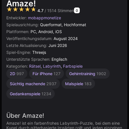
Amaze!
★★★★★
4.7
/ 1514 Stimmen
0
Entwickler:
mobappmonetize
Spielausrichtung:
Querformat, Hochformat
Plattformen:
PC, Android, iOS
Veröffentlichungsdatum:
August 2024
Letzte Aktualisierung:
Juni 2026
Spiel-Engine:
Threejs
Unterstützte Sprachen:
Englisch
Kategorien:
Rätsel
,
Labyrinth
,
Farbspiele
Desktop
Browser
Android
2D
997
Für iPhone
127
Gehirntraining
1902
5026
5172
131
Süchtig machende
2937
Malspiele
183
Gedankenspiele
1234
Über Amaze!
Amaze! ist ein farbenfrohes Labyrinth-Puzzle, bei dem eine
Kugel durch gitterbasierte Irrgärten rollt und jeden einzelnen