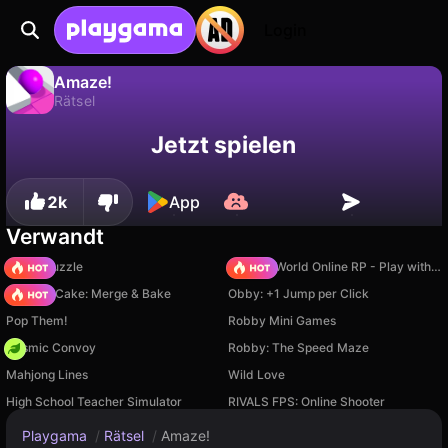
Login
Amaze!
Rätsel
Fortschritt
Amaze! ist ein kostenloses rätsel-Spiel von mobappmonetize. Spiel es online auf Playgama.
Nein
Speichern
Jetzt spielen
speichern!
2k
App
Verwandt
Arrow Puzzle
Sprunki World Online RP - Play with Friends!
Piece of Cake: Merge & Bake
Obby: +1 Jump per Click
Pop Them!
Robby Mini Games
Cosmic Convoy
Robby: The Speed Maze
Mahjong Lines
Wild Love
High School Teacher Simulator
RIVALS FPS: Online Shooter
Playgama
/
Rätsel
/
Amaze!