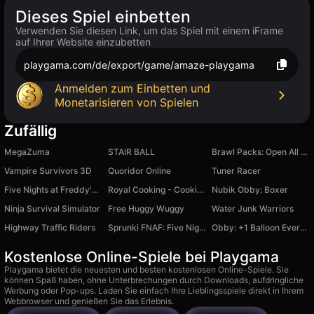
Dieses Spiel einbetten
Verwenden Sie diesen Link, um das Spiel mit einem iFrame
auf Ihrer Website einzubetten
playgama.com/de/export/game/amaze-playgama
Anmelden zum Einbetten und
Monetarisieren von Spielen
Zufällig
MegaZuma
STAIR BALL
Brawl Packs: Open All Online
Vampire Survivors 3D
Quoridor Online
Tuner Racer
Five Nights at Freddy's 2
Royal Cooking - Cooking Game
Nubik Obby: Boxer
Ninja Survival Simulator
Free Huggy Wuggy
Water Junk Warriors
Highway Traffic Riders
Sprunki FNAF: Five Nights at Freddy's
Obby: +1 Balloon Every Second
Kostenlose Online-Spiele bei Playgama
Playgama bietet die neuesten und besten kostenlosen Online-Spiele. Sie
können Spaß haben, ohne Unterbrechungen durch Downloads, aufdringliche
Werbung oder Pop-ups. Laden Sie einfach Ihre Lieblingsspiele direkt in Ihrem
Webbrowser und genießen Sie das Erlebnis.