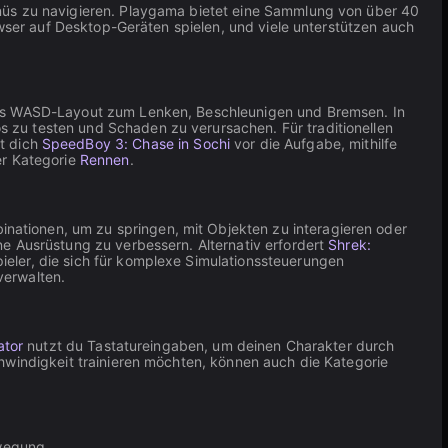
enüs zu navigieren. Playgama bietet eine Sammlung von über 40
owser auf Desktop-Geräten spielen, und viele unterstützen auch
 das WASD-Layout zum Lenken, Beschleunigen und Bremsen. In
s zu testen und Schaden zu verursachen. Für traditionellen
t dich
SpeedBoy 3: Chase in Sochi
vor die Aufgabe, mithilfe
er Kategorie
Rennen
.
ationen, um zu springen, mit Objekten zu interagieren oder
e Ausrüstung zu verbessern. Alternativ erfordert
Shrek:
ieler, die sich für komplexe Simulationssteuerungen
verwalten.
ator
nutzt du Tastatureingaben, um deinen Charakter durch
hwindigkeit trainieren möchten, können auch die Kategorie
wegung.