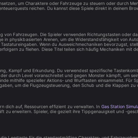
 einsetzen, um Charaktere oder Fahrzeuge zu steuern oder durch M
Abenteuerquests reichen. Du kannst diese Spiele direkt in deinem Br
erung von Fahrzeugen. Die Spieler verwenden Richtungstasten oder
e in physikbasierten Arenen, um die Widerstandsfähigkeit von Auto
s Tastatureingaben. Wenn du Ausweichmechaniken bevorzugst, stell
lgern zu fliehen. Diese Titel teilen sich häufig Mechaniken mit d
ung, Kampf und Erkundung. Du verwendest spezifische Tastenkombin
, der durch Level voranschreitet und gegen Monster kämpft, um sein
de mithilfe spezieller Aktions- und Wurftasten einsammelst. Für Sp
gaben, um die Flugzeugsteuerung, den Schub und die Klappen zu 
n dich auf, Ressourcen effizient zu verwalten. In
Gas Station Simul
 zu erweitern. Spieler, die gezielt ihre Tippgenauigkeit und -gesc
 die Leertaste für die standardmäßige Charakter- und Fahrzeugbe