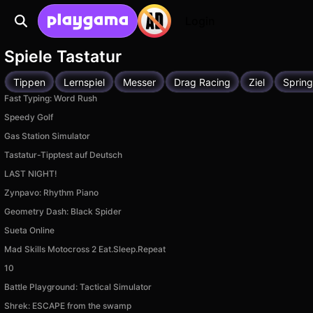
Login
Spiele Tastatur
Tippen
Lernspiel
Messer
Drag Racing
Ziel
Sprin
Fast Typing: Word Rush
Speedy Golf
Gas Station Simulator
Tastatur-Tipptest auf Deutsch
LAST NIGHT!
Zynpavo: Rhythm Piano
Geometry Dash: Black Spider
Sueta Online
Mad Skills Motocross 2 Eat.Sleep.Repeat
10
Battle Playground: Tactical Simulator
Shrek: ESCAPE from the swamp