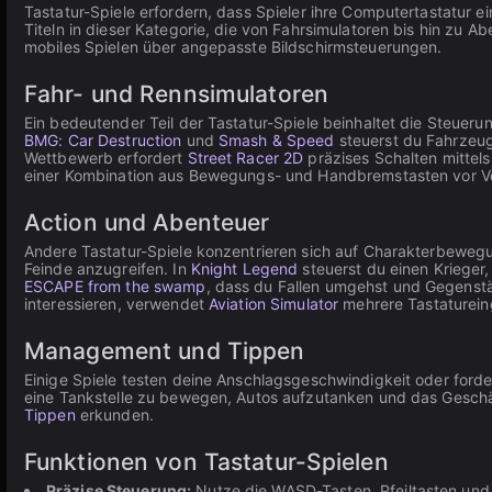
Tastatur-Spiele erfordern, dass Spieler ihre Computertastatur
Titeln in dieser Kategorie, die von Fahrsimulatoren bis hin zu 
mobiles Spielen über angepasste Bildschirmsteuerungen.
Fahr- und Rennsimulatoren
Ein bedeutender Teil der Tastatur-Spiele beinhaltet die Steu
BMG: Car Destruction
und
Smash & Speed
steuerst du Fahrzeug
Wettbewerb erfordert
Street Racer 2D
präzises Schalten mittel
einer Kombination aus Bewegungs- und Handbremstasten vor Verfo
Action und Abenteuer
Andere Tastatur-Spiele konzentrieren sich auf Charakterbeweg
Feinde anzugreifen. In
Knight Legend
steuerst du einen Krieger
ESCAPE from the swamp
, dass du Fallen umgehst und Gegenstän
interessieren, verwendet
Aviation Simulator
mehrere Tastaturein
Management und Tippen
Einige Spiele testen deine Anschlagsgeschwindigkeit oder forder
eine Tankstelle zu bewegen, Autos aufzutanken und das Geschäft
Tippen
erkunden.
Funktionen von Tastatur-Spielen
Präzise Steuerung:
Nutze die WASD-Tasten, Pfeiltasten und