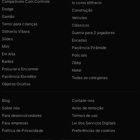
Compatíveis Com Controle
Io como slither.io
Dodge
Construção
Gamão
Veículos
Terror para crianças
Clássicos
Slither.Io Víbora
Guerra para 2 jogadores
Slides
Escadas
Mini
Paciência Pirâmide
Em Alta
Policiais
Barbie
Obby
Procurar e Encontrar
Natal
Paciência Klondike
Todas as categorias
Objetos Ocultos
Blog
Contate-nos
Sobre nós
Aviso de remoção
Para desenvolvedores
Termos de uso
Para empresas
Lei dos Serviços Digitais
Política de Privacidade
Preferências de cookies