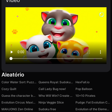
Vídeo
Aleatório
Color Water Sort: Puzzle Game
Queens Royal: Sudoku Puzzle
HexFall.io
Cozy Quilt
Call Lady Bug now!
Pop Balloon
Guess the character by the voice!
Who Will Win? Create A Battle!
10x10 Pirates
Evolution Circus: Maximum Level
Ninja Veggie Slice
Pudge: Fat Evolution Clicker
MAHJONG Zen Online
Sudoku free
Evolution of the Elements 2