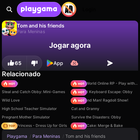
Login
Tom and his friends
Para Meninas
Não
Salvar
Salve o progresso!
Tom and his friends é um jogo de para meninas gratuito de Aestetic Games. Jogue online na Playgama.
Jogar agora
65
App
Relacionado
TB World
Sprunki World Online RP - Play with Friends!
Steal and Catch Obby: Mini-Games
+1 Speed Keyboard Escape: Obby
Wild Love
Playground Man! Ragdoll Show!
High School Teacher Simulator
Cat and Granny
Pregnant Mother Simulator
Survive the Disasters: Obby
Fashion Princess - Dress Up for Girls
Piece of Cake: Merge & Bake
Playgama
/
Para Meninas
/
Tom and his friends