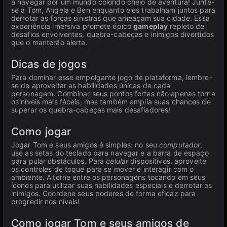
a navegar por um mundo colorido cheio de aventura! Junte-
se a Tom, Angela e Ben enquanto eles trabalham juntos para
derrotar as forças sinistras que ameaçam sua cidade. Essa
experiência imersiva promete épico
gameplay
repleto de
desafios envolventes, quebra-cabeças e inimigos divertidos
que o manterão alerta.
Dicas de jogos
Para dominar esse empolgante jogo de plataforma, lembre-
se de aproveitar as habilidades únicas de cada
personagem. Combinar seus pontos fortes não apenas torna
os níveis mais fáceis, mas também amplia suas chances de
superar os quebra-cabeças mais desafiadores!
Como jogar
Jogar Tom e seus amigos é simples: no seu
computador
,
use as setas do teclado para navegar e a barra de espaço
para pular obstáculos. Para
celular
dispositivos, aproveite
os controles de toque para se mover e interagir com o
ambiente. Alterne entre os personagens tocando em seus
ícones para utilizar suas habilidades especiais e derrotar os
inimigos. Coordene seus poderes de forma eficaz para
progredir nos níveis!
Como jogar Tom e seus amigos de