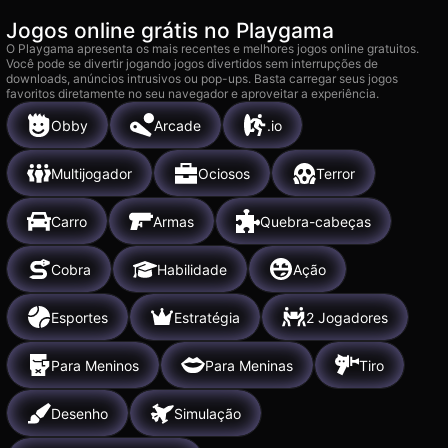
Jogos online grátis no Playgama
O Playgama apresenta os mais recentes e melhores jogos online gratuitos.
Você pode se divertir jogando jogos divertidos sem interrupções de
downloads, anúncios intrusivos ou pop-ups. Basta carregar seus jogos
favoritos diretamente no seu navegador e aproveitar a experiência.
Obby
Arcade
.io
Multijogador
Ociosos
Terror
Carro
Armas
Quebra-cabeças
Cobra
Habilidade
Ação
Esportes
Estratégia
2 Jogadores
Para Meninos
Para Meninas
Tiro
Desenho
Simulação