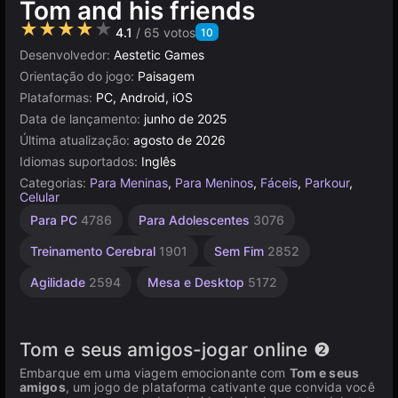
Tom and his friends
★★★★★
4.1
/ 65 votos
10
Desenvolvedor:
Aestetic Games
Orientação do jogo:
Paisagem
Plataformas:
PC, Android, iOS
Data de lançamento:
junho de 2025
Última atualização:
agosto de 2026
Idiomas suportados:
Inglês
Categorias:
Para Meninas
,
Para Meninos
,
Fáceis
,
Parkour
,
Celular
Simples
Infantis
Navegador
Unity
De
Alta
Para PC
4786
Para Adolescentes
3076
Bebê
Qualidade
online
1480
1570
5026
3177
276
3571
Treinamento Cerebral
1901
Sem Fim
2852
Agilidade
2594
Mesa e Desktop
5172
Tom e seus amigos-jogar online ❷
Embarque em uma viagem emocionante com
Tom e seus
amigos
, um jogo de plataforma cativante que convida você