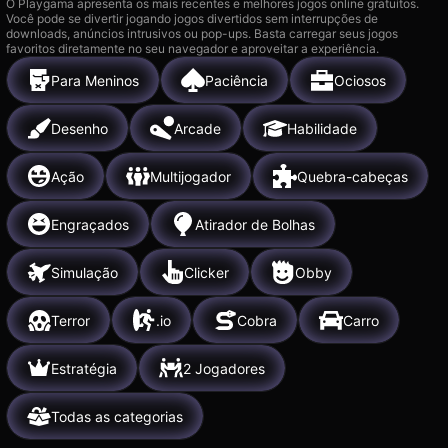
O Playgama apresenta os mais recentes e melhores jogos online gratuitos.
Você pode se divertir jogando jogos divertidos sem interrupções de
downloads, anúncios intrusivos ou pop-ups. Basta carregar seus jogos
favoritos diretamente no seu navegador e aproveitar a experiência.
Para Meninos
Paciência
Ociosos
Desenho
Arcade
Habilidade
Ação
Multijogador
Quebra-cabeças
Engraçados
Atirador de Bolhas
Simulação
Clicker
Obby
Terror
.io
Cobra
Carro
Estratégia
2 Jogadores
Todas as categorias