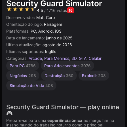
Security Guard Simulator
★★★★★
4.5
/ 1716 votos
16
Desenvolvedor:
Matt Corp
Orientação do jogo:
Paisagem
Plataformas:
PC, Android, iOS
Data de lançamento:
junho de 2025
Última atualização:
agosto de 2026
Idiomas suportados:
Inglês
Categorias:
Arcade
,
Para Meninos
,
3D
,
GTA
,
Celular
Arena
Navegador
Unity
Sem
Mesa e
Alta
Para PC
4786
Para Adolescentes
3076
Desktop
Qualidade
online
Fim
166
5026
2852
3177
5172
3571
Negócios
298
Destruição
360
Explodir
208
Simulação de Vida
408
Security Guard Simulator — play online
🎮
Prepare-se para uma
experiência única
ao mergulhar no
insano mundo do trabalho noturno como o principal