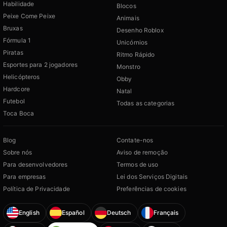
Habilidade
Blocos
Peixe Come Peixe
Animais
Bruxas
Desenho Roblox
Fórmula 1
Unicórnios
Piratas
Ritmo Rápido
Esportes para 2 jogadores
Monstro
Helicópteros
Obby
Hardcore
Natal
Futebol
Todas as categorias
Toca Boca
Blog
Contate-nos
Sobre nós
Aviso de remoção
Para desenvolvedores
Termos de uso
Para empresas
Lei dos Serviços Digitais
Política de Privacidade
Preferências de cookies
English
Español
Deutsch
Français