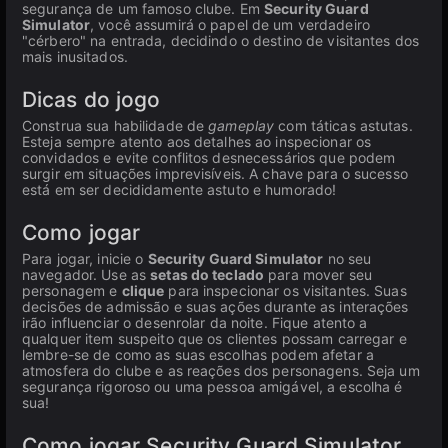
segurança de um famoso clube. Em
Security Guard
Simulator
, você assumirá o papel de um verdadeiro
"cérbero" na entrada, decidindo o destino de visitantes dos
mais inusitados.
Dicas do jogo
Construa sua habilidade de
gameplay
com táticas astutas.
Esteja sempre atento aos detalhes ao inspecionar os
convidados e evite conflitos desnecessários que podem
surgir em situações imprevisíveis. A chave para o sucesso
está em ser decididamente astuto e humorado!
Como jogar
Para jogar, inicie o
Security Guard Simulator
no seu
navegador. Use as
setas do teclado
para mover seu
personagem e
clique
para inspecionar os visitantes. Suas
decisões de admissão e suas ações durante as interações
irão influenciar o desenrolar da noite. Fique atento a
qualquer item suspeito que os clientes possam carregar e
lembre-se de como as suas escolhas podem afetar a
atmosfera do clube e as reações dos personagens. Seja um
segurança rigoroso ou uma pessoa amigável, a escolha é
sua!
Como jogar Security Guard Simulator