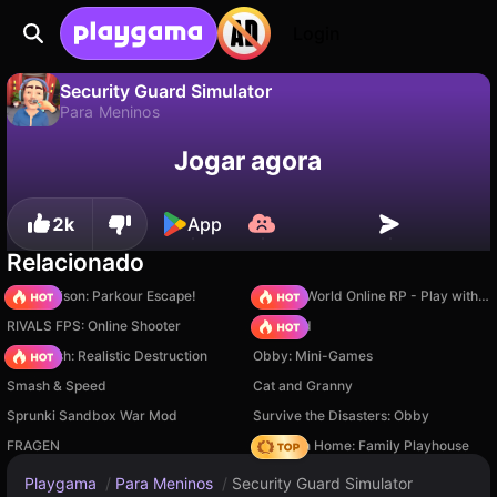
Login
Security Guard Simulator
Para Meninos
Não
Salvar
Salve o progresso!
Security Guard Simulator é um jogo de para meninos gratuito de Matt Corp. Jogue online na Playgama.
Jogar agora
2k
App
Relacionado
Barry Prison: Parkour Escape!
Sprunki World Online RP - Play with Friends!
RIVALS FPS: Online Shooter
TB World
Car Crush: Realistic Destruction
Obby: Mini-Games
Smash & Speed
Cat and Granny
Sprunki Sandbox War Mod
Survive the Disasters: Obby
FRAGEN
My Town Home: Family Playhouse
Playgama
/
Para Meninos
/
Security Guard Simulator