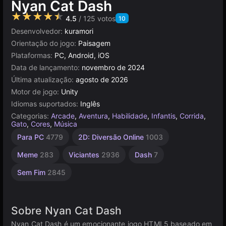
Nyan Cat Dash
★★★★★
4.5
/ 125 votos
10
Desenvolvedor:
kuramori
Orientação do jogo:
Paisagem
Plataformas:
PC, Android, iOS
Data de lançamento:
novembro de 2024
Última atualização:
agosto de 2026
Motor de jogo:
Unity
Idiomas suportados:
Inglês
Categorias:
Arcade
,
Aventura
,
Habilidade
,
Infantis
,
Corrida
,
Gato
,
Cores
,
Música
Fofos
Salto
Colecionismo
Agilidade
Gatinhos
Indie
Pixel
Piano
Navegador
Ritmo
Unity
Mesa e
Para PC
4779
2D: Diversão Online
1003
Desktop
online
1217
438
462
847
46
90
2589
5019
73
889
3172
5168
Meme
283
Viciantes
2936
Dash
7
Sem Fim
2845
Sobre Nyan Cat Dash
Nyan Cat Dash é um emocionante jogo HTML5 baseado em