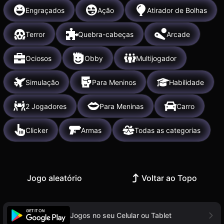
Engraçados
Ação
Atirador de Bolhas
Terror
Quebra-cabeças
Arcade
Ociosos
Obby
Multijogador
Simulação
Para Meninos
Habilidade
2 Jogadores
Para Meninas
Carro
Clicker
Armas
Todas as categorias
Jogo aleatório
Voltar ao Topo
Jogos no seu Celular ou Tablet