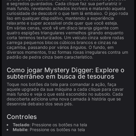
e segredos guardados. Cada clique faz sua perfuratriz ir
mais fundo, revelando achados incríveis e matando aquela
curiosidade de descobrir o que tem lá embaixo. O jogo roda
liso em qualquer dispositivo, mantendo a experiência
relaxante e super acessível onde quer que você esteja.
Em várias cenas, você vê um disco laranja gigante com
quatro espigões triangulares vermelhos girando enquanto
corta terrenos texturizados. Um veículo cinza sobre rodas
carrega pequenos blocos cúbicos brancos e cinzas na
caçamba, passando por vários ângulos. O fundo, em
diversos momentos, traz formas roxas irregulares contra um
padrão de pedra cinza bem característico.
Como jogar Mystery Digger: Explore o
subterrâneo em busca de tesouros
Toque nos botões da tela para comandar a ação, faça
aquele upgrade da sua máquina a cada clique para cavar
mais fundo e veja o que está escondido no subsolo. Cada
descoberta adiciona uma nova camada à história que se
desenrola debaixo dos seus pés.
Controles
Teclado
: Pressione os botões na tela
Mobile
: Pressione os botões na tela