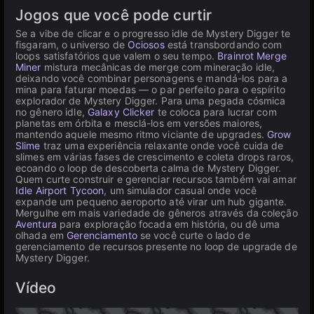
Jogos que você pode curtir
Se a vibe de clicar e o progresso idle de Mystery Digger te
fisgaram, o universo de
Ociosos
está transbordando com
loops satisfatórios que valem o seu tempo.
Brainrot Merge
Miner
mistura mecânicas de merge com mineração idle,
deixando você combinar personagens e mandá-los para a
mina para faturar moedas — o par perfeito para o espírito
explorador de Mystery Digger. Para uma pegada cósmica
no gênero idle,
Galaxy Clicker
te coloca para lucrar com
planetas em órbita e mesclá-los em versões maiores,
mantendo aquele mesmo ritmo viciante de upgrades.
Grow
Slime
traz uma experiência relaxante onde você cuida de
slimes em várias fases de crescimento e coleta drops raros,
ecoando o loop de descoberta calma de Mystery Digger.
Quem curte construir e gerenciar recursos também vai amar
Idle Airport Tycoon
, um simulador casual onde você
expande um pequeno aeroporto até virar um hub gigante.
Mergulhe em mais variedade de gêneros através da coleção
Aventura
para exploração focada em história, ou dê uma
olhada em
Gerenciamento
se você curte o lado de
gerenciamento de recursos presente no loop de upgrade de
Mystery Digger.
Vídeo