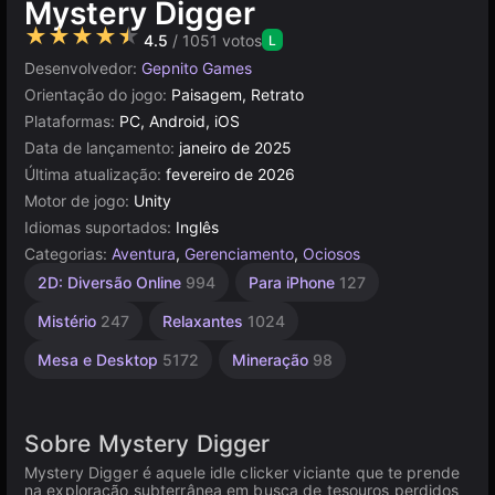
Mystery Digger
★★★★★
4.5
/ 1051 votos
L
Desenvolvedor:
Gepnito Games
Orientação do jogo:
Paisagem, Retrato
Plataformas:
PC, Android, iOS
Data de lançamento:
janeiro de 2025
Última atualização:
fevereiro de 2026
Motor de jogo:
Unity
Idiomas suportados:
Inglês
Categorias:
Aventura
,
Gerenciamento
,
Ociosos
Navegador
Android
Unity
2D: Diversão Online
994
Para iPhone
127
online
131
5030
3177
Mistério
247
Relaxantes
1024
Mesa e Desktop
5172
Mineração
98
Sobre Mystery Digger
Mystery Digger é aquele idle clicker viciante que te prende
na exploração subterrânea em busca de tesouros perdidos