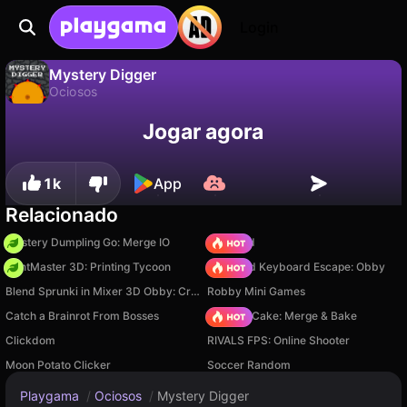
Login
Mystery Digger
Ociosos
Não
Salvar
Salve o progresso!
Mystery Digger é um jogo de ociosos gratuito de Gepnito Games. Jogue online na Playgama.
Jogar agora
1k
App
Relacionado
Mystery Dumpling Go: Merge IO
TB World
PrintMaster 3D: Printing Tycoon
+1 Speed Keyboard Escape: Obby
Blend Sprunki in Mixer 3D Obby: Create Your Own Sprunki
Robby Mini Games
Catch a Brainrot From Bosses
Piece of Cake: Merge & Bake
Clickdom
RIVALS FPS: Online Shooter
Moon Potato Clicker
Soccer Random
Playgama
/
Ociosos
/
Mystery Digger