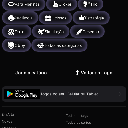
Para Meninas
Clicker
Tiro
Paciência
Ociosos
Estratégia
Terror
Simulação
Desenho
Obby
Todas as categorias
Jogo aleatório
Voltar ao Topo
Jogos no seu Celular ou Tablet
Em Alta
Todas as tags
Novos
Todas as séries