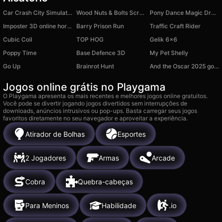
Car Crash City Simulator 3D
Wood Nuts & Bolts Screw Puzzle
Pony Dance Magic Dress Up
Imposter 3D online horror
Barry Prison Run
Traffic Craft Rider
Cubic Coil
TOP HOG
Gelik 6x6
Poppy Time
Base Defence 3D
My Pet Shelly
Go Up
Brainrot Hunt
And the Oscar 2025 goes to…
Jogos online grátis no Playgama
O Playgama apresenta os mais recentes e melhores jogos online gratuitos.
Você pode se divertir jogando jogos divertidos sem interrupções de
downloads, anúncios intrusivos ou pop-ups. Basta carregar seus jogos
favoritos diretamente no seu navegador e aproveitar a experiência.
Atirador de Bolhas
Esportes
2 Jogadores
Armas
Arcade
Cobra
Quebra-cabeças
Para Meninos
Habilidade
.io