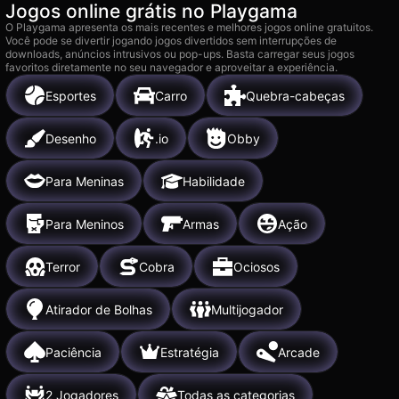
Jogos online grátis no Playgama
O Playgama apresenta os mais recentes e melhores jogos online gratuitos.
Você pode se divertir jogando jogos divertidos sem interrupções de
downloads, anúncios intrusivos ou pop-ups. Basta carregar seus jogos
favoritos diretamente no seu navegador e aproveitar a experiência.
Esportes
Carro
Quebra-cabeças
Desenho
.io
Obby
Para Meninas
Habilidade
Para Meninos
Armas
Ação
Terror
Cobra
Ociosos
Atirador de Bolhas
Multijogador
Paciência
Estratégia
Arcade
2 Jogadores
Todas as categorias