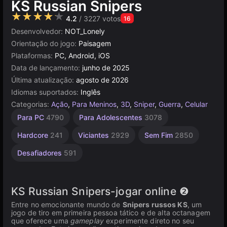
KS Russian Snipers
★★★★★
4.2
/ 3227 votos
16
Desenvolvedor:
NOT_Lonely
Orientação do jogo:
Paisagem
Plataformas:
PC, Android, iOS
Data de lançamento:
junho de 2025
Última atualização:
agosto de 2026
Idiomas suportados:
Inglês
Categorias:
Ação
,
Para Meninos
,
3D
,
Sniper
,
Guerra
,
Celular
Combate
Navegador
Unity
Mesa e
De 1
Alta
Para PC
4790
Para Adolescentes
3078
Desktop
Jogador
Qualidade
online
442
5030
3177
5173
4113
3574
Hardcore
241
Viciantes
2929
Sem Fim
2850
Desafiadores
591
KS Russian Snipers-jogar online ❷
Entre no emocionante mundo de
Snipers russos KS
, um
jogo de tiro em primeira pessoa tático e de alta octanagem
que oferece uma
gameplay
experimente direto no seu