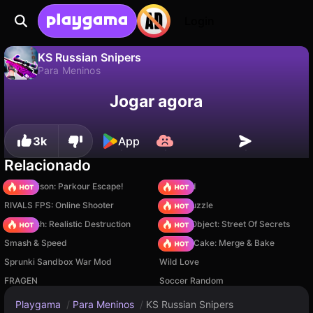
Login
KS Russian Snipers
Para Meninos
Não
Salvar
Salve o progresso!
KS Russian Snipers é um jogo de para meninos gratuito de NOT_Lonely. Jogue online na Playgama.
Jogar agora
3k
App
Relacionado
Barry Prison: Parkour Escape!
TB World
RIVALS FPS: Online Shooter
Arrow Puzzle
Car Crush: Realistic Destruction
Hidden Object: Street Of Secrets
Smash & Speed
Piece of Cake: Merge & Bake
Sprunki Sandbox War Mod
Wild Love
FRAGEN
Soccer Random
Playgama
/
Para Meninos
/
KS Russian Snipers