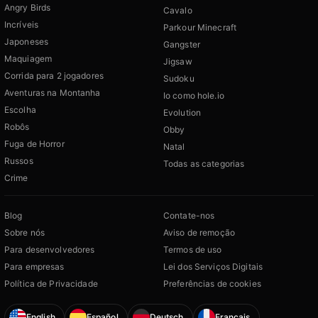
Angry Birds
Cavalo
Incríveis
Parkour Minecraft
Japoneses
Gangster
Maquiagem
Jigsaw
Corrida para 2 jogadores
Sudoku
Aventuras na Montanha
Io como hole.io
Escolha
Evolution
Robôs
Obby
Fuga de Horror
Natal
Russos
Todas as categorias
Crime
Blog
Contate-nos
Sobre nós
Aviso de remoção
Para desenvolvedores
Termos de uso
Para empresas
Lei dos Serviços Digitais
Política de Privacidade
Preferências de cookies
English
Español
Deutsch
Français