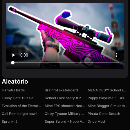
Aleatório
Harmful Birds
Brainrot skateboard
MEGA OBBY: School Escape
Funny Cats: Puzzle
School Love Story # 2
Poppy Playtime 5 - Assemble the Picture
Evolution of the Elements
Mine FPS shooter: Noob Arena
Mine Blogger Simulator 3D
Call Pomni right now!
Obby Tycoon Military Base
Pinata Color Smash
Sprunki 2
Super Sword - Noob Vs Zombies
Drive Mad