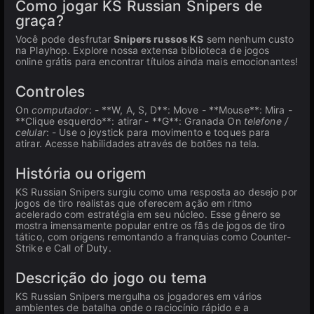
Como jogar KS Russian Snipers de
graça?
Você pode desfrutar
Snipers russos KS
sem nenhum custo
na Playhop. Explore nossa extensa biblioteca de jogos
online grátis para encontrar títulos ainda mais emocionantes!
Controles
On
computador
: - **W, A, S, D**: Move - **Mouse**: Mira -
**Clique esquerdo**: atirar - **G**: Granada On
telefone /
celular
: - Use o joystick para movimento e toques para
atirar. Acesse habilidades através de botões na tela.
História ou origem
KS Russian Snipers surgiu como uma resposta ao desejo por
jogos de tiro realistas que oferecem ação em ritmo
acelerado com estratégia em seu núcleo. Esse gênero se
mostra imensamente popular entre os fãs de jogos de tiro
tático, com origens remontando a franquias como Counter-
Strike e Call of Duty.
Descrição do jogo ou tema
KS Russian Snipers mergulha os jogadores em vários
ambientes de batalha onde o raciocínio rápido e a