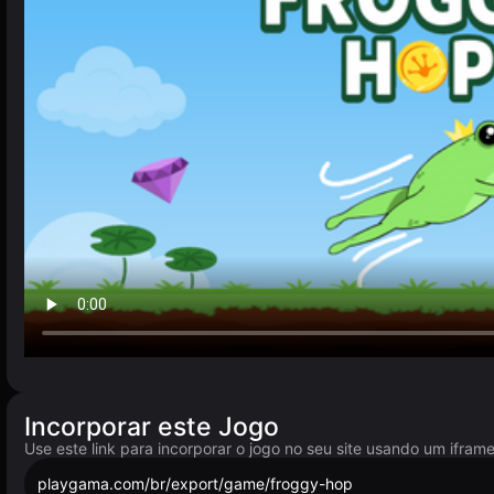
Incorporar este Jogo
Use este link para incorporar o jogo no seu site usando um ifram
playgama.com/br/export/game/froggy-hop