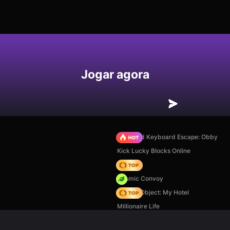
Jogar agora
+1 Speed Keyboard Escape: Obby
Kick Lucky Blocks Online
Hedgies
Cosmic Convoy
Hidden Object: My Hotel
Millionaire Life