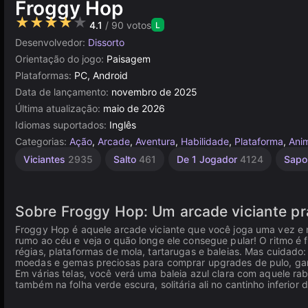
Froggy Hop
★★★★★
4.1
/ 90 votos
L
Desenvolvedor:
Dissorto
Orientação do jogo:
Paisagem
Plataformas:
PC, Android
Data de lançamento:
novembro de 2025
Última atualização:
maio de 2026
Idiomas suportados:
Inglês
Categorias:
Ação
,
Arcade
,
Aventura
,
Habilidade
,
Plataforma
,
Ani
Viciantes
2935
Salto
461
De 1 Jogador
4124
Sap
Sobre Froggy Hop: Um arcade viciante pr
Froggy Hop é aquele arcade viciante que você joga uma vez e 
rumo ao céu e veja o quão longe ele consegue pular! O ritmo é fr
régias, plataformas de mola, tartarugas e baleias. Mas cuidado:
moedas e gemas preciosas para comprar upgrades de pulo, ganh
Em várias telas, você verá uma baleia azul clara com aquele ra
também na folha verde escura, solitária ali no cantinho inferior