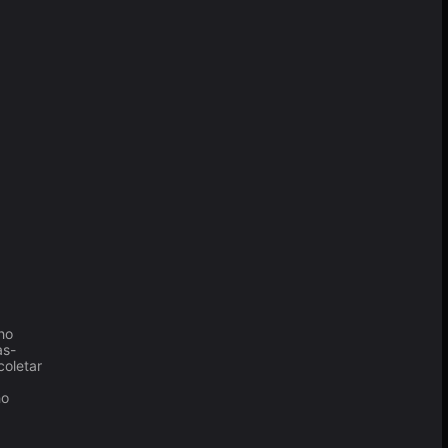
ho
as-
coletar
ho