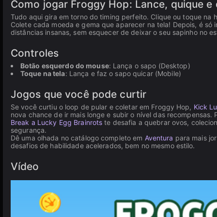
Como jogar Froggy Hop: Lance, quique e 
Tudo aqui gira em torno do timing perfeito. Clique ou toque na h
Colete cada moeda e gema que aparecer na tela! Depois, é só in
distâncias insanas, sem esquecer de deixar o seu sapinho no es
Controles
Botão esquerdo do mouse
: Lança o sapo (Desktop)
Toque na tela
: Lança e faz o sapo quicar (Mobile)
Jogos que você pode curtir
Se você curtiu o loop de pular e coletar em Froggy Hop,
Kick L
nova chance de ir mais longe e subir o nível das recompensas. 
Break a Lucky Egg Brainrots
te desafia a quebrar ovos, colecio
segurança.
Dê uma olhada no catálogo completo em
Aventura
para mais jor
desafios de habilidade acelerados, bem no mesmo estilo.
Vídeo