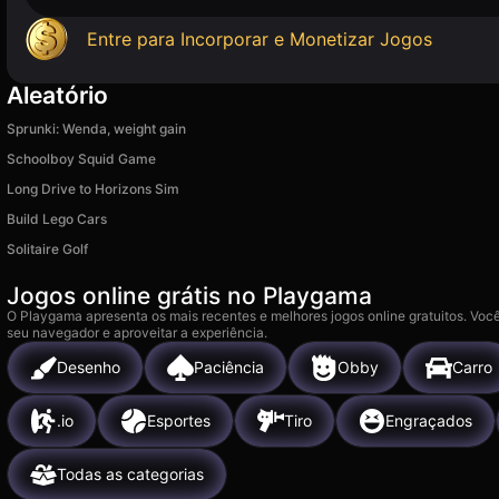
Entre para Incorporar e Monetizar Jogos
Aleatório
Sprunki: Wenda, weight gain
Schoolboy Squid Game
Long Drive to Horizons Sim
Build Lego Cars
Solitaire Golf
Jogos online grátis no Playgama
O Playgama apresenta os mais recentes e melhores jogos online gratuitos. Você
seu navegador e aproveitar a experiência.
Desenho
Paciência
Obby
Carro
.io
Esportes
Tiro
Engraçados
Todas as categorias