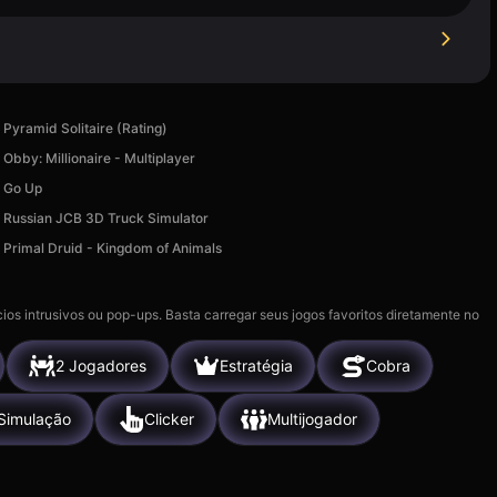
Pyramid Solitaire (Rating)
Obby: Millionaire - Multiplayer
Go Up
Russian JCB 3D Truck Simulator
Primal Druid - Kingdom of Animals
ios intrusivos ou pop-ups. Basta carregar seus jogos favoritos diretamente no
2 Jogadores
Estratégia
Cobra
Simulação
Clicker
Multijogador