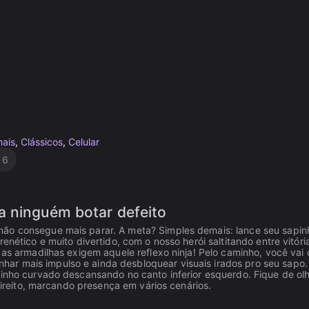
mais
,
Clássicos
,
Celular
o
6
a ninguém botar defeito
não consegue mais parar. A meta? Simples demais: lance seu sapin
enético e muito divertido, com o nosso herói saltitando entre vitóri
 as armadilhas exigem aquele reflexo ninja! Pelo caminho, você vai 
ar mais impulso e ainda desbloquear visuais irados pro seu sapo.
binho curvado descansando no canto inferior esquerdo. Fique de ol
 direito, marcando presença em vários cenários.