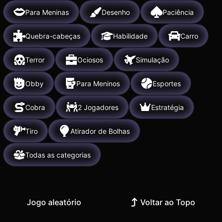
Para Meninas
Desenho
Paciência
Quebra-cabeças
Habilidade
Carro
Terror
Ociosos
Simulação
Obby
Para Meninos
Esportes
Cobra
2 Jogadores
Estratégia
Tiro
Atirador de Bolhas
Todas as categorias
Jogo aleatório
Voltar ao Topo