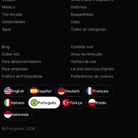
Médico
Gatinhos
Tiro Arcade
Raspadinhas
Celebridades
Obby
Água
Todas as categorias
Blog
Contate-nos
Sobre nós
Aviso de remoção
Para desenvolvedores
Termos de uso
Para empresas
Lei dos Serviços Digitais
Política de Privacidade
Preferências de cookies
English
Español
Deutsch
Français
Italiano
Português
Türkçe
Polski
Indonesia
© Playgama, 2026