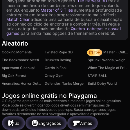
Playgama abrangem todo o gênero.
Tile Harvest 3D
traz a
mesma mecânica de combinar três com um toque colorido
em 3D, enquanto
Master of 3 Tiles
aumenta a profundidade
estratégica em tabuleiros progressivamente mais difíceis.
Match Clear
adiciona uma camada de busca e classificação
ao conhecido ciclo de encontrar e combinar três. Navegue
pelas categorias mais amplas de
Quebra-cabeças
e
casual
games
para ainda mais opções de treinamento cerebral.
Aleatório
Cooking Moments
Twisted Rope 3D
Dungeon Master - Cult & Craft
The Backrooms: Meeting with Italian Neuro Animals
Drunken Boxing
Sprunki: Wenda, weight gain
Apartment Cleanup!
Cards in Fool
Winx: The Magic of Friendship
Big Oak Forest
Crazy Gym
STAIR BALL
Anomalies: Horror Detective
Defender: Tanks Merge
Build Obby World
Jogos online grátis no Playgama
O Playgama apresenta os mais recentes e melhores jogos online gratuitos.
Você pode se divertir jogando jogos divertidos sem interrupções de
downloads, anúncios intrusivos ou pop-ups. Basta carregar seus jogos
favoritos diretamente no seu navegador e aproveitar a experiência.
.io
Engraçados
Armas