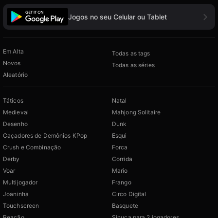
Jogos no seu Celular ou Tablet
Em Alta
Todas as tags
Novos
Todas as séries
Aleatório
Táticos
Natal
Medieval
Mahjong Solitaire
Desenho
Dunk
Caçadores de Demônios KPop
Esqui
Crush e Combinação
Forca
Derby
Corrida
Voar
Mario
Multijogador
Frango
Joaninha
Circo Digital
Touchscreen
Basquete
Reação
Sinuca para 2 jogadores