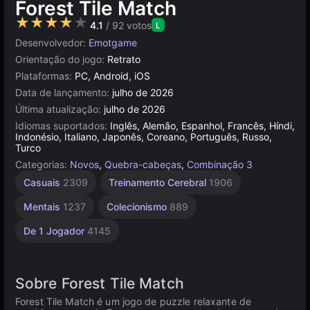
Forest Tile Match
★★★★★
4.1
/ 92 votos
L
Desenvolvedor:
Emotgame
Orientação do jogo:
Retrato
Plataformas:
PC, Android, iOS
Data de lançamento:
julho de 2026
Última atualização:
julho de 2026
Idiomas suportados:
Inglês, Alemão, Espanhol, Francês, Híndi,
Indonésio, Italiano, Japonês, Coreano, Português, Russo,
Turco
Categorias:
Novos
,
Quebra-cabeças
,
Combinação 3
Casuais
2309
Treinamento Cerebral
1906
Mentais
1237
Colecionismo
889
De 1 Jogador
4145
Sobre Forest Tile Match
Forest Tile Match é um jogo de puzzle relaxante de