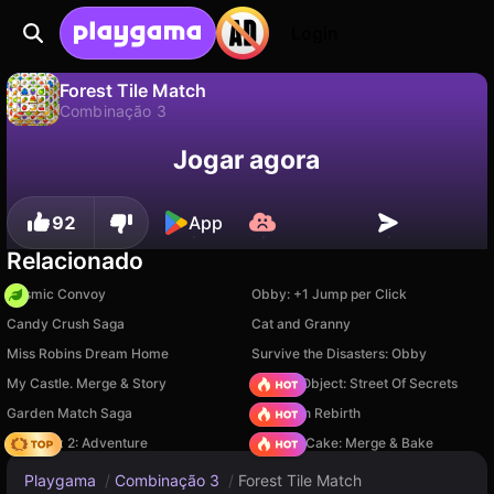
Login
Forest Tile Match
Combinação 3
Não
Salvar
Salve o progresso!
Forest Tile Match é um jogo de combinação 3 gratuito de Emotgame. Jogue online na Playgama.
Jogar agora
92
App
Relacionado
Cosmic Convoy
Obby: +1 Jump per Click
Candy Crush Saga
Cat and Granny
Miss Robins Dream Home
Survive the Disasters: Obby
My Castle. Merge & Story
Hidden Object: Street Of Secrets
Garden Match Saga
Stickman Rebirth
Vega Mix 2: Adventure
Piece of Cake: Merge & Bake
Playgama
/
Combinação 3
/
Forest Tile Match