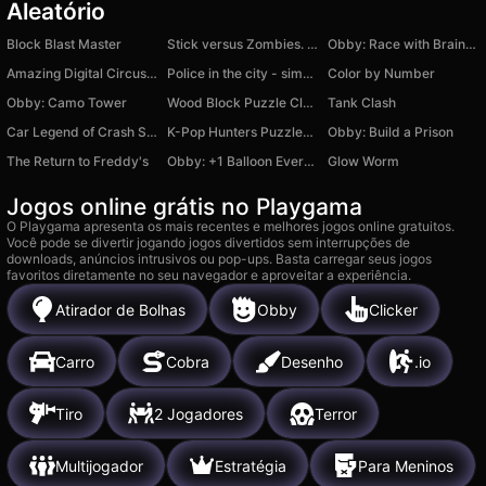
Aleatório
Block Blast Master
Stick versus Zombies. Survival.
Obby: Race with Brainrots
Amazing Digital Circus: Ragdoll Show!
Police in the city - simulator
Color by Number
Obby: Camo Tower
Wood Block Puzzle Classic
Tank Clash
Car Legend of Crash Sim
K-Pop Hunters Puzzles: Rumi Huntrix
Obby: Build a Prison
The Return to Freddy's
Obby: +1 Balloon Every Second
Glow Worm
Jogos online grátis no Playgama
O Playgama apresenta os mais recentes e melhores jogos online gratuitos.
Você pode se divertir jogando jogos divertidos sem interrupções de
downloads, anúncios intrusivos ou pop-ups. Basta carregar seus jogos
favoritos diretamente no seu navegador e aproveitar a experiência.
Atirador de Bolhas
Obby
Clicker
Carro
Cobra
Desenho
.io
Tiro
2 Jogadores
Terror
Multijogador
Estratégia
Para Meninos