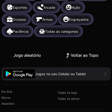
Esportes
Arcade
Ação
Ociosos
Armas
Engraçados
Paciência
Todas as categorias
Jogo aleatório
Voltar ao Topo
Jogos no seu Celular ou Tablet
Em Alta
Todas as tags
Novos
Todas as séries
Aleatório