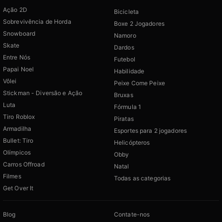
Ação 2D
Bicicleta
Sobrevivência de Horda
Boxe 2 Jogadores
Snowboard
Namoro
Skate
Dardos
Entre Nós
Futebol
Papai Noel
Habilidade
Vôlei
Peixe Come Peixe
Stickman - Diversão e Ação
Bruxas
Luta
Fórmula 1
Tiro Roblox
Piratas
Armadilha
Esportes para 2 jogadores
Bullet: Tiro
Helicópteros
Olímpicos
Obby
Carros Offroad
Natal
Filmes
Todas as categorias
Get Over It
Blog
Contate-nos