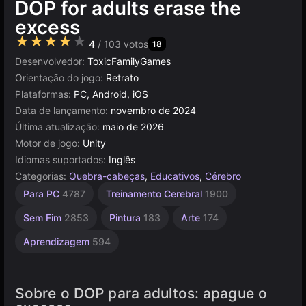
DOP for adults erase the
excess
★★★★★
4
/ 103 votos
18
Desenvolvedor:
ToxicFamilyGames
Orientação do jogo:
Retrato
Plataformas:
PC, Android, iOS
Data de lançamento:
novembro de 2024
Última atualização:
maio de 2026
Motor de jogo:
Unity
Idiomas suportados:
Inglês
Categorias:
Quebra-cabeças
,
Educativos
,
Cérebro
Mentais
Agilidade
Simples
Navegador
Unity
Mesa e
De 1
Alta
Para PC
4787
Treinamento Cerebral
1900
Desktop
Jogador
Qualidade
online
1231
1571
2594
5027
3177
4125
5173
3572
Sem Fim
2853
Pintura
183
Arte
174
Aprendizagem
594
Sobre o DOP para adultos: apague o