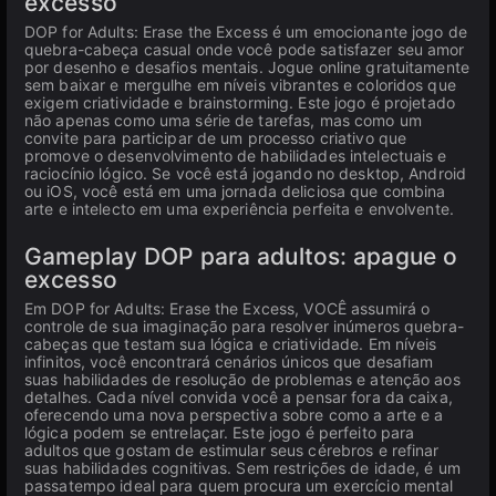
excesso
DOP for Adults: Erase the Excess é um emocionante jogo de
quebra-cabeça casual onde você pode satisfazer seu amor
por desenho e desafios mentais. Jogue online gratuitamente
sem baixar e mergulhe em níveis vibrantes e coloridos que
exigem criatividade e brainstorming. Este jogo é projetado
não apenas como uma série de tarefas, mas como um
convite para participar de um processo criativo que
promove o desenvolvimento de habilidades intelectuais e
raciocínio lógico. Se você está jogando no desktop, Android
ou iOS, você está em uma jornada deliciosa que combina
arte e intelecto em uma experiência perfeita e envolvente.
Gameplay DOP para adultos: apague o
excesso
Em DOP for Adults: Erase the Excess, VOCÊ assumirá o
controle de sua imaginação para resolver inúmeros quebra-
cabeças que testam sua lógica e criatividade. Em níveis
infinitos, você encontrará cenários únicos que desafiam
suas habilidades de resolução de problemas e atenção aos
detalhes. Cada nível convida você a pensar fora da caixa,
oferecendo uma nova perspectiva sobre como a arte e a
lógica podem se entrelaçar. Este jogo é perfeito para
adultos que gostam de estimular seus cérebros e refinar
suas habilidades cognitivas. Sem restrições de idade, é um
passatempo ideal para quem procura um exercício mental