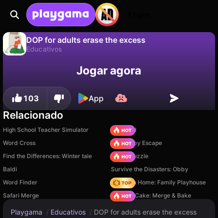
Login
DOP for adults erase the excess
Educativos
Não
Salvar
Salve o progresso!
DOP for adults erase the excess é um jogo de educativos gratuito de ToxicFamilyGames. Jogue online na Playgama.
Jogar agora
103
App
Relacionado
High School Teacher Simulator
TB World
Word Cross
Your Obby Escape
Find the Differences: Winter tale
Arrow Puzzle
Baldi
Survive the Disasters: Obby
Word Finder
My Town Home: Family Playhouse
Safari Merge
Piece of Cake: Merge & Bake
Playgama
/
Educativos
/
DOP for adults erase the excess