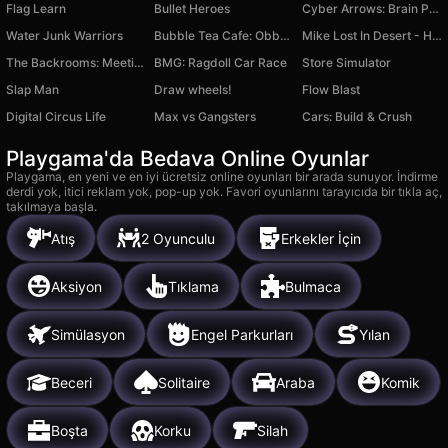
Flag Learn
Bullet Heroes
Cyber Arrows: Brain Puzzle Game
Water Junk Warriors
Bubble Tea Cafe: Obby 3D Simulator Tycoon
Mike Lost In Desert - Hidden Object
The Backrooms: Meeting with Labubu
BMG: Ragdoll Car Race
Store Simulator
Slap Man
Draw wheels!
Flow Blast
Digital Circus Life
Max vs Gangsters
Cars: Build & Crush
Playgama'da Bedava Online Oyunlar
Playgama, en yeni ve en iyi ücretsiz online oyunları bir arada sunuyor. İndirme
derdi yok, itici reklam yok, pop-up yok. Favori oyunlarını tarayıcıda bir tıkla aç,
takılmaya başla.
Atış
2 Oyunculu
Erkekler İçin
Aksiyon
Tıklama
Bulmaca
Simülasyon
Engel Parkurları
Yılan
Beceri
Solitaire
Araba
Komik
Boşta
Korku
Silah