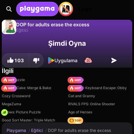
Login
DOP for adults erase the excess
Eğitici
Hayır
Kaydet
İlerlemeyi kaydet!
DOP for adults erase the excess, ToxicFamilyGames tarafından yapılmış ücretsiz bir eğitici oyunudur. Playgama'da oyna.
Şimdi Oyna
103
Uygulama
İlgili
Arrow Puzzle
TB World
Piece of Cake: Merge & Bake
+1 Speed Keyboard Escape: Obby
Cozy Crossword
Cat and Granny
MegaZuma
RIVALS FPS: Online Shooter
Arrows: Picture Puzzle
Age of Heroes
Good Sort Master: Triple Match
Hedgies
Playgama
/
Eğitici
/
DOP for adults erase the excess