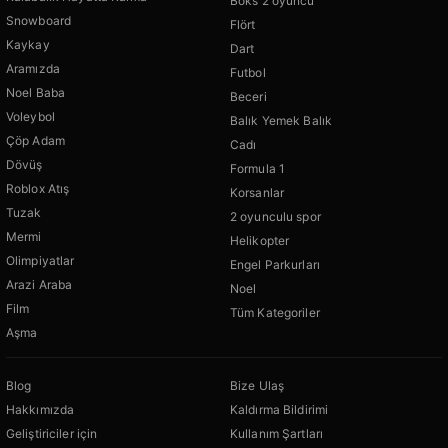
Boks 2 oyuncu
Snowboard
Flört
Kaykay
Dart
Aramızda
Futbol
Noel Baba
Beceri
Voleybol
Balık Yemek Balık
Çöp Adam
Cadı
Dövüş
Formula 1
Roblox Atış
Korsanlar
Tuzak
2 oyunculu spor
Mermi
Helikopter
Olimpiyatlar
Engel Parkurları
Arazi Araba
Noel
Film
Tüm Kategoriler
Aşma
Blog
Bize Ulaş
Hakkımızda
Kaldırma Bildirimi
Geliştiriciler için
Kullanım Şartları