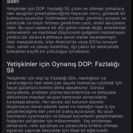
Silin
Yetişkinler için DOP: Fazlalığı Sil, çizim ve zihinsel zorluklara
olan sevginizi şımartabileceğiniz heyecan verici, gündelik bir
bulmaca oyunudur. İndirmeden ücretsiz çevrimiçi oynayın ve
yaratıcılık ve beyin fırtınası gerektiren canlı, renkli seviyelere
dalın. Bu oyun sadece bir dizi görev olarak değil, entelektüel
yeteneklerin ve mantıksal düşüncenin gelişimini destekleyen
yaratıcı bir sürece katılmaya davet olarak tasarlanmıştır.
İster masaüstünde, ister Android'de veya iOS'ta oynuyor
olun, sanatı ve zekayı kesintisiz, ilgi çekici bir deneyimde
birleştiren keyifli bir yolculuğun içindesiniz.
Yetişkinler için Oynanış DOP: Fazlalığı
Sil
Yetişkinler için dop'ta: Fazlalığı Silin, mantığınızı ve
yaratıcılığınızı test eden çok sayıda bulmacayı çözmek için
hayal gücünüzü kontrol altına alacaksınız. Sonsuz
seviyelerde, problem çözme becerilerinize ve detaylara
dikkatinize meydan okuyan benzersiz senaryolarla
karşılaşacaksınız. Her seviye sizi kutunun dışında
düşünmeye davet ederek sanat ve mantığın nasıl iç içe
geçebileceğine dair yeni bir bakış açısı sunar. Bu oyun
beyinlerini uyarmaktan ve bilişsel becerilerini geliştirmekten
hoşlanan yetişkinler için mükemmeldir. Yaş sınırlaması
olmaksızın, renk sıçraması ve yaratıcılıkla birlikte zihinsel
egzersiz yapmak isteyenler için ideal bir eğlencedir.