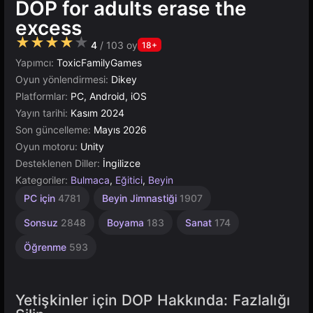
DOP for adults erase the
excess
★★★★★
4
/ 103 oy
18+
Yapımcı:
ToxicFamilyGames
Oyun yönlendirmesi:
Dikey
Platformlar:
PC, Android, iOS
Yayın tarihi:
Kasım 2024
Son güncelleme:
Mayıs 2026
Oyun motoru:
Unity
Desteklenen Diller:
İngilizce
Kategoriler:
Bulmaca
,
Eğitici
,
Beyin
Çeviklik
Masaüstü
Yüksek
Basit
Tarayıcı
Akıl
Unity
1
PC için
4781
Beyin Jimnastiği
1907
1237
Kişilik
1573
Çevrimiçi
Kaliteli
2593
5021
5171
4145
3569
3174
Sonsuz
2848
Boyama
183
Sanat
174
Öğrenme
593
Yetişkinler için DOP Hakkında: Fazlalığı