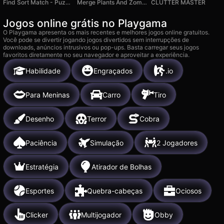
Find Sort Match - Puzzle
Merge Plants And Zombies
CLUTTER MASTER
Jogos online grátis no Playgama
O Playgama apresenta os mais recentes e melhores jogos online gratuitos.
Você pode se divertir jogando jogos divertidos sem interrupções de
downloads, anúncios intrusivos ou pop-ups. Basta carregar seus jogos
favoritos diretamente no seu navegador e aproveitar a experiência.
Habilidade
Engraçados
.io
Para Meninas
Carro
Tiro
Desenho
Terror
Cobra
Paciência
Simulação
2 Jogadores
Estratégia
Atirador de Bolhas
Esportes
Quebra-cabeças
Ociosos
Clicker
Multijogador
Obby