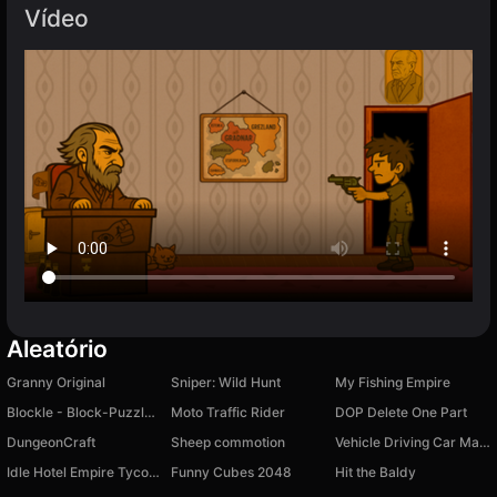
Vídeo
Aleatório
Granny Original
Sniper: Wild Hunt
My Fishing Empire
Blockle - Block-Puzzle Journey
Moto Traffic Rider
DOP Delete One Part
DungeonCraft
Sheep commotion
Vehicle Driving Car Master
Idle Hotel Empire Tycoon
Funny Cubes 2048
Hit the Baldy