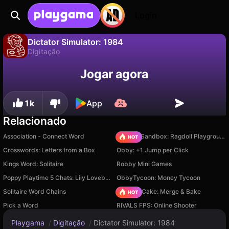
Login
Dictator Simulator: 1984
Digitação
Não
Salvar
Salve o progresso!
Dictator Simulator: 1984 é um jogo de digitação gratuito de Gortagon. Jogue online na Playgama.
Jogar agora
1k
App
Relacionado
Association - Connect Word
Sprunki Sandbox: Ragdoll Playground Mode
Crosswords: Letters from a Box
Obby: +1 Jump per Click
Kings Word: Solitaire
Robby Mini Games
Poppy Playtime 5 Chats: Lily Lovebraids and others
ObbyTycoon: Money Tycoon
Solitaire Word Chains
Piece of Cake: Merge & Bake
Pick a Word
RIVALS FPS: Online Shooter
Playgama
/
Digitação
/
Dictator Simulator: 1984