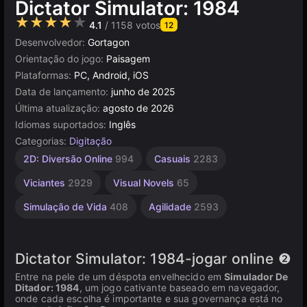
Dictator Simulator: 1984
★★★★★
4.1
/ 1158 votos
12
Desenvolvedor:
Gortagon
Orientação do jogo:
Paisagem
Plataformas:
PC, Android, iOS
Data de lançamento:
junho de 2025
Última atualização:
agosto de 2026
Idiomas suportados:
Inglês
Categorias:
Digitação
Verdadeiro
Construct
2D: Diversão Online
994
Casuais
2283
ou Falso
501
9
Viciantes
2929
Visual Novels
65
Simulação de Vida
408
Agilidade
2593
Dictator Simulator: 1984-jogar online ❷
Entre na pele de um déspota envelhecido em
Simulador De
Ditador: 1984
, um jogo cativante baseado em navegador,
onde cada escolha é importante e sua governança está no