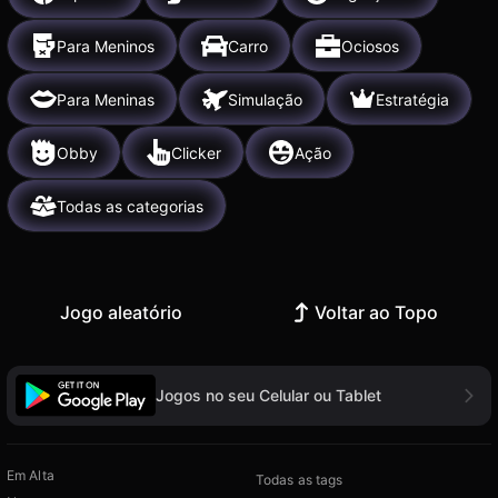
Para Meninos
Carro
Ociosos
Para Meninas
Simulação
Estratégia
Obby
Clicker
Ação
Todas as categorias
Jogo aleatório
Voltar ao Topo
Jogos no seu Celular ou Tablet
Em Alta
Todas as tags