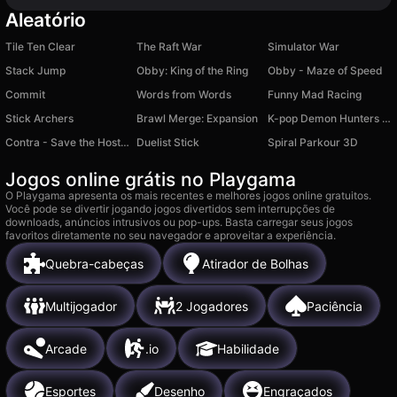
Aleatório
Tile Ten Clear
The Raft War
Simulator War
Stack Jump
Obby: King of the Ring
Obby - Maze of Speed
Commit
Words from Words
Funny Mad Racing
Stick Archers
Brawl Merge: Expansion
K-pop Demon Hunters Super Puzzles
Contra - Save the Hostages
Duelist Stick
Spiral Parkour 3D
Jogos online grátis no Playgama
O Playgama apresenta os mais recentes e melhores jogos online gratuitos.
Você pode se divertir jogando jogos divertidos sem interrupções de
downloads, anúncios intrusivos ou pop-ups. Basta carregar seus jogos
favoritos diretamente no seu navegador e aproveitar a experiência.
Quebra-cabeças
Atirador de Bolhas
Multijogador
2 Jogadores
Paciência
Arcade
.io
Habilidade
Esportes
Desenho
Engraçados