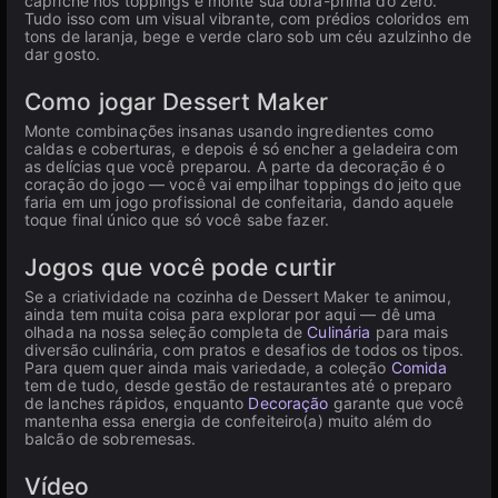
capriche nos toppings e monte sua obra-prima do zero.
Tudo isso com um visual vibrante, com prédios coloridos em
tons de laranja, bege e verde claro sob um céu azulzinho de
dar gosto.
Como jogar Dessert Maker
Monte combinações insanas usando ingredientes como
caldas e coberturas, e depois é só encher a geladeira com
as delícias que você preparou. A parte da decoração é o
coração do jogo — você vai empilhar toppings do jeito que
faria em um jogo profissional de confeitaria, dando aquele
toque final único que só você sabe fazer.
Jogos que você pode curtir
Se a criatividade na cozinha de Dessert Maker te animou,
ainda tem muita coisa para explorar por aqui — dê uma
olhada na nossa seleção completa de
Culinária
para mais
diversão culinária, com pratos e desafios de todos os tipos.
Para quem quer ainda mais variedade, a coleção
Comida
tem de tudo, desde gestão de restaurantes até o preparo
de lanches rápidos, enquanto
Decoração
garante que você
mantenha essa energia de confeiteiro(a) muito além do
balcão de sobremesas.
Vídeo