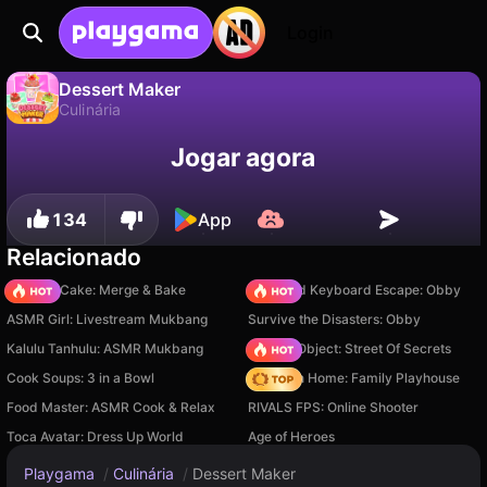
Login
Dessert Maker
Culinária
Não
Salvar
Salve o progresso!
Dessert Maker é um jogo de culinária gratuito de Bravestars. Jogue online na Playgama.
Jogar agora
134
App
Relacionado
Piece of Cake: Merge & Bake
+1 Speed Keyboard Escape: Obby
ASMR Girl: Livestream Mukbang
Survive the Disasters: Obby
Kalulu Tanhulu: ASMR Mukbang
Hidden Object: Street Of Secrets
Cook Soups: 3 in a Bowl
My Town Home: Family Playhouse
Food Master: ASMR Cook & Relax
RIVALS FPS: Online Shooter
Toca Avatar: Dress Up World
Age of Heroes
Playgama
/
Culinária
/
Dessert Maker