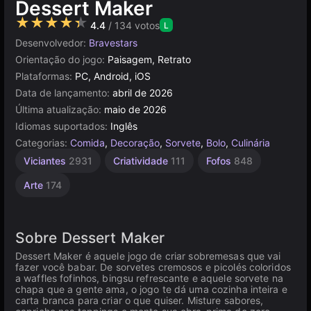
Dessert Maker
★★★★★
4.4
/ 134 votos
L
Desenvolvedor:
Bravestars
Orientação do jogo:
Paisagem, Retrato
Plataformas:
PC, Android, iOS
Data de lançamento:
abril de 2026
Última atualização:
maio de 2026
Idiomas suportados:
Inglês
Categorias:
Comida
,
Decoração
,
Sorvete
,
Bolo
,
Culinária
Viciantes
2931
Criatividade
111
Fofos
848
Arte
174
Sobre Dessert Maker
Dessert Maker é aquele jogo de criar sobremesas que vai
fazer você babar. De sorvetes cremosos e picolés coloridos
a waffles fofinhos, bingsu refrescante e aquele sorvete na
chapa que a gente ama, o jogo te dá uma cozinha inteira e
carta branca para criar o que quiser. Misture sabores,