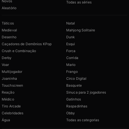
Novos
Todas as séries
Aleatório
Táticos
Natal
Medieval
Mahjong Solitaire
Desenho
Dunk
Caçadores de Demônios KPop
Esqui
Crush e Combinação
Forca
Derby
Corrida
Voar
Mario
Multijogador
Frango
Joaninha
Circo Digital
Touchscreen
Basquete
Reação
Sinuca para 2 jogadores
Médico
Gatinhos
Tiro Arcade
Raspadinhas
Celebridades
Obby
Água
Todas as categorias