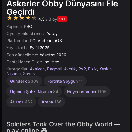
Askerler Obby Dünyasını Ele
Geçirdi
★★★★★
4.3
/ 3 oy
18+
Yapımcı:
RBG
Oyun yönlendirmesi:
Yatay
Platformlar:
PC, Android, iOS
Yayın tarihi:
Eylül 2025
Son güncelleme:
Ağustos 2026
Desteklenen Diller:
İngilizce
Kategoriler:
Aksiyon
,
Ragdoll
,
Avcılık
,
PvP
,
Fizik
,
Keskin
Nişancı
,
Savaş
Dövüş
Çeviklik
Gangster
Asker
Gündelik
2309
Fortnite Soygun
11
2593
441
72
34
Üçüncü Şahıs Nişancı
84
Heyecan Verici
1105
Atlama
462
Arena
166
Soldiers Took Over the Obby World —
play online 🎮