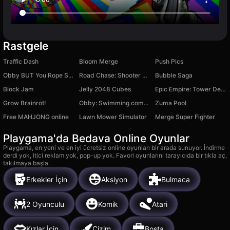
Rastgele
Traffic Dash
Bloom Merge
Push Pics
Obby BUT You Rope Swing!
Road Chase: Shooter Realistic Guns
Bubble Saga
Block Jam
Jelly 2048 Cubes
Epic Empire: Tower Defense
Grow Brainrot!
Obby: Swimming competition
Zuma Pool
Free MAHJONG online
Lawn Mower Simulator
Merge Super Fighter
Playgama'da Bedava Online Oyunlar
Playgama, en yeni ve en iyi ücretsiz online oyunları bir arada sunuyor. İndirme
derdi yok, itici reklam yok, pop-up yok. Favori oyunlarını tarayıcıda bir tıkla aç,
takılmaya başla.
Erkekler İçin
Aksiyon
Bulmaca
2 Oyunculu
Komik
Atari
Kızlar İçin
Çizim
Boşta