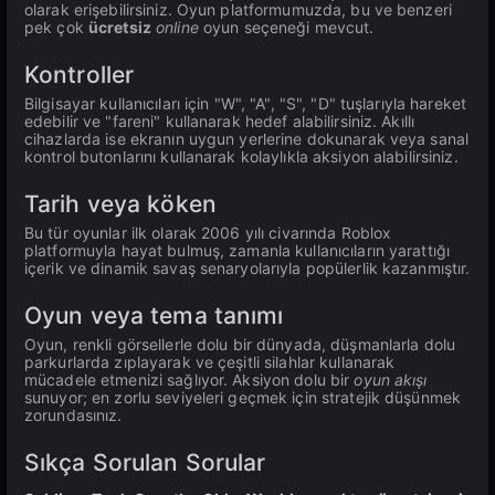
olarak erişebilirsiniz. Oyun platformumuzda, bu ve benzeri
pek çok
ücretsiz
online
oyun seçeneği mevcut.
Kontroller
Bilgisayar kullanıcıları için "W", "A", "S", "D" tuşlarıyla hareket
edebilir ve "fareni" kullanarak hedef alabilirsiniz. Akıllı
cihazlarda ise ekranın uygun yerlerine dokunarak veya sanal
kontrol butonlarını kullanarak kolaylıkla aksiyon alabilirsiniz.
Tarih veya köken
Bu tür oyunlar ilk olarak 2006 yılı civarında Roblox
platformuyla hayat bulmuş, zamanla kullanıcıların yarattığı
içerik ve dinamik savaş senaryolarıyla popülerlik kazanmıştır.
Oyun veya tema tanımı
Oyun, renkli görsellerle dolu bir dünyada, düşmanlarla dolu
parkurlarda zıplayarak ve çeşitli silahlar kullanarak
mücadele etmenizi sağlıyor. Aksiyon dolu bir
oyun akışı
sunuyor; en zorlu seviyeleri geçmek için stratejik düşünmek
zorundasınız.
Sıkça Sorulan Sorular