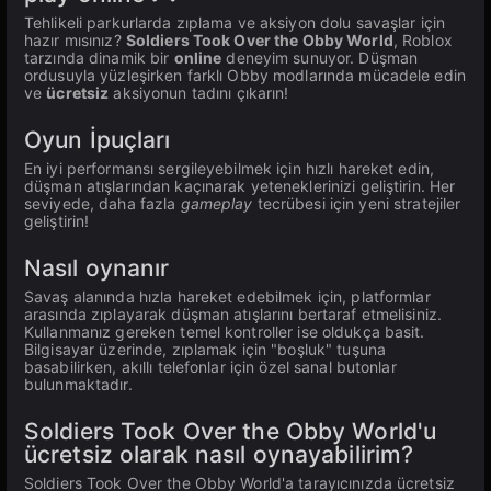
Tehlikeli parkurlarda zıplama ve aksiyon dolu savaşlar için
hazır mısınız?
Soldiers Took Over the Obby World
, Roblox
tarzında dinamik bir
online
deneyim sunuyor. Düşman
ordusuyla yüzleşirken farklı Obby modlarında mücadele edin
ve
ücretsiz
aksiyonun tadını çıkarın!
Oyun İpuçları
En iyi performansı sergileyebilmek için hızlı hareket edin,
düşman atışlarından kaçınarak yeteneklerinizi geliştirin. Her
seviyede, daha fazla
gameplay
tecrübesi için yeni stratejiler
geliştirin!
Nasıl oynanır
Savaş alanında hızla hareket edebilmek için, platformlar
arasında zıplayarak düşman atışlarını bertaraf etmelisiniz.
Kullanmanız gereken temel kontroller ise oldukça basit.
Bilgisayar üzerinde, zıplamak için "boşluk" tuşuna
basabilirken, akıllı telefonlar için özel sanal butonlar
bulunmaktadır.
Soldiers Took Over the Obby World'u
ücretsiz olarak nasıl oynayabilirim?
Soldiers Took Over the Obby World'a tarayıcınızda ücretsiz