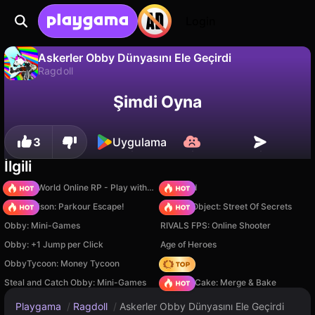
Login
Askerler Obby Dünyasını Ele Geçirdi
Ragdoll
Hayır
Kaydet
İlerlemeyi kaydet!
Askerler Obby Dünyasını Ele Geçirdi, RBG tarafından yapılmış ücretsiz bir ragdoll oyunudur. Playgama'da oyna.
Şimdi Oyna
3
Uygulama
İlgili
Sprunki World Online RP - Play with Friends!
TB World
Barry Prison: Parkour Escape!
Hidden Object: Street Of Secrets
Obby: Mini-Games
RIVALS FPS: Online Shooter
Obby: +1 Jump per Click
Age of Heroes
ObbyTycoon: Money Tycoon
Hedgies
Steal and Catch Obby: Mini-Games
Piece of Cake: Merge & Bake
Playgama
/
Ragdoll
/
Askerler Obby Dünyasını Ele Geçirdi