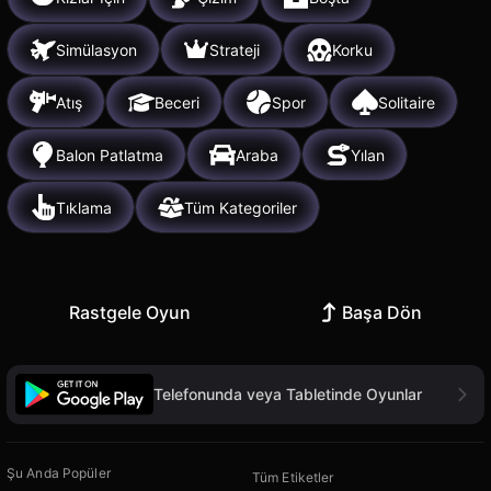
Simülasyon
Strateji
Korku
Atış
Beceri
Spor
Solitaire
Balon Patlatma
Araba
Yılan
Tıklama
Tüm Kategoriler
Rastgele Oyun
Başa Dön
Telefonunda veya Tabletinde Oyunlar
Şu Anda Popüler
Tüm Etiketler