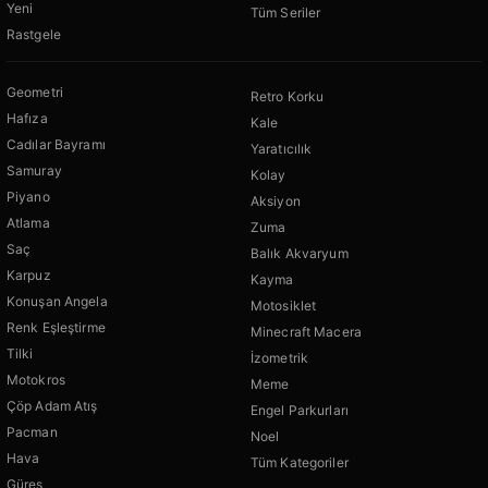
Yeni
Tüm Seriler
Rastgele
Geometri
Retro Korku
Hafıza
Kale
Cadılar Bayramı
Yaratıcılık
Samuray
Kolay
Piyano
Aksiyon
Atlama
Zuma
Saç
Balık Akvaryum
Karpuz
Kayma
Konuşan Angela
Motosiklet
Renk Eşleştirme
Minecraft Macera
Tilki
İzometrik
Motokros
Meme
Çöp Adam Atış
Engel Parkurları
Pacman
Noel
Hava
Tüm Kategoriler
Güreş