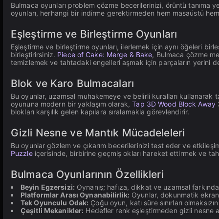
Bulmaca oyunları problem çözme becerilerinizi, örüntü tanıma y
oyunları, herhangi bir indirme gerektirmeden hem masaüstü hem d
Eşleştirme ve Birleştirme Oyunları
Eşleştirme ve birleştirme oyunları, ilerlemek için aynı öğeleri birle
birleştirirsiniz.
Piece of Cake: Merge & Bake
, Bulmaca çözme mekan
temizlemek ve tahtadaki engelleri aşmak için parçaların yerini değ
Blok ve Karo Bulmacaları
Bu oyunlar, uzamsal muhakemeye ve belirli kuralları kullanarak 
oyununa modern bir yaklaşım olarak,
Tap 3D Wood Block Away
3
blokları karşılık gelen kapılara sıralamakla görevlendirir.
Gizli Nesne ve Mantık Mücadeleleri
Bu oyunlar gözlem ve çıkarım becerilerinizi test eder ve etkileşi
Puzzle
içerisinde, birbirine geçmiş okları hareket ettirmek ve tah
Bulmaca Oyunlarının Özellikleri
Beyin Egzersizi:
Oynanış; hafıza, dikkat ve uzamsal farkındal
Platformlar Arası Oynanabilirlik:
Oyunlar, dokunmatik ekranlı 
Tek Oyunculu Odak:
Çoğu oyun, katı süre sınırları olmaksızın
Çeşitli Mekanikler:
Hedefler renk eşleştirmeden gizli nesne a