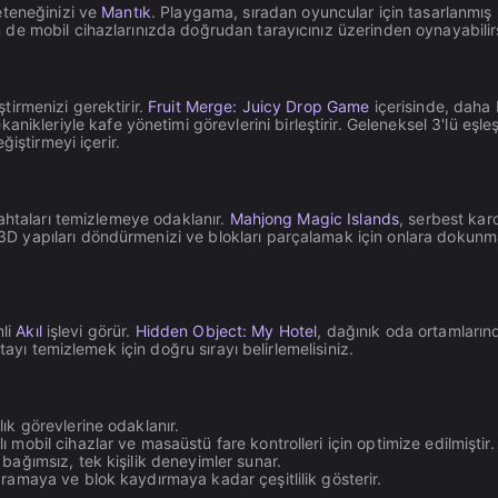
eteneğinizi ve
Mantık
. Playgama, sıradan oyuncular için tasarlanmış
e mobil cihazlarınızda doğrudan tarayıcınız üzerinden oynayabilirs
ştirmenizi gerektirir.
Fruit Merge: Juicy Drop Game
içerisinde, daha 
ikleriyle kafe yönetimi görevlerini birleştirir. Geleneksel 3'lü eşle
iştirmeyi içerir.
tahtaları temizlemeye odaklanır.
Mahjong Magic Islands
, serbest karo
D yapıları döndürmenizi ve blokları parçalamak için onlara dokunman
mli
Akıl
işlevi görür.
Hidden Object: My Hotel
, dağınık oda ortamlarınd
tayı temizlemek için doğru sırayı belirlemelisiniz.
ık görevlerine odaklanır.
mobil cihazlar ve masaüstü fare kontrolleri için optimize edilmiştir.
 bağımsız, tek kişilik deneyimler sunar.
ramaya ve blok kaydırmaya kadar çeşitlilik gösterir.