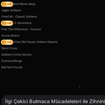
Tap 3D Wood Block Away
Jigpic Solitaire
FreeCell - Classic Solitaire
Vega Mix 2: Adventure
Find The Difference - Forever
Screw Match
Mystery of the Old House: Hidden Objects
Word Cross
Solitaire Crime Stories
Fortress Merge
Ball Sort Puzzle
İlgi Çekici Bulmaca Mücadeleleri ile Zihnini