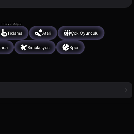
kılmaya başla.
Tıklama
Atari
Çok Oyunculu
maca
Simülasyon
Spor