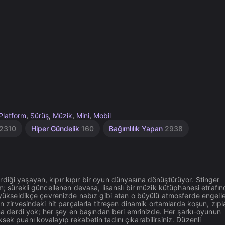
Platform
,
Sürüş
,
Müzik
,
Mini
,
Mobil
2310
Hiper Gündelik
160
Bağımlılık Yapan
2938
diği yaşayan, kıpır kıpır bir oyun dünyasına dönüştürüyor. Stinger
m; sürekli güncellenen devasa, lisanslı bir müzik kütüphanesi etrafı
im yükseldikçe çevrenizde nabız gibi atan o büyülü atmosferde engell
n zirvesindeki hit parçalarla titreşen dinamik ortamlarda koşun, zıpl
alma derdi yok; her şey en başından beri emrinizde. Her şarkı-oyunun
sek puanı kovalayıp rekabetin tadını çıkarabilirsiniz. Düzenli