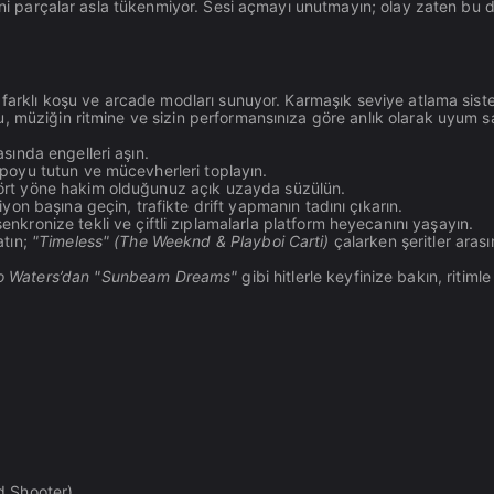
yeni parçalar asla tükenmiyor. Sesi açmayı unutmayın; olay zaten bu
 farklı koşu ve arcade modları sunuyor. Karmaşık seviye atlama siste
 müziğin ritmine ve sizin performansınıza göre anlık olarak uyum sa
asında engelleri aşın.
poyu tutun ve mücevherleri toplayın.
dört yöne hakim olduğunuz açık uzayda süzülün.
yon başına geçin, trafikte drift yapmanın tadını çıkarın.
 senkronize tekli ve çiftli zıplamalarla platform heyecanını yaşayın.
atın;
"Timeless" (The Weeknd & Playboi Carti)
çalarken şeritler aras
o Waters’dan "Sunbeam Dreams"
gibi hitlerle keyfinize bakın, ritimle
d Shooter)