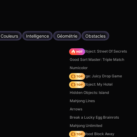
 Couleurs
Intelligence
Géométrie
Obstacles
Hidden Object: Street Of Secrets
Good Sort Master: Triple Match
Numicolor
Fruit Merge: Juicy Drop Game
Hidden Object: My Hotel
Hidden Objects: Island
Mahjong Lines
Arrows
Break a Lucky Egg Brainrots
Mahjong Unlimited
Tap 3D Wood Block Away