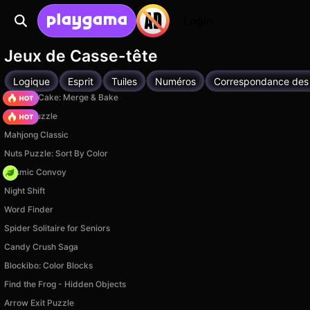
Login
Jeux de Casse-tête
Logique
Esprit
Tuiles
Numéros
Correspondance des
Piece of Cake: Merge & Bake
Arrow Puzzle
Mahjong Classic
Nuts Puzzle: Sort By Color
Cosmic Convoy
Night Shift
Word Finder
Spider Solitaire for Seniors
Candy Crush Saga
Blockibo: Color Blocks
Find the Frog - Hidden Objects
Arrow Exit Puzzle