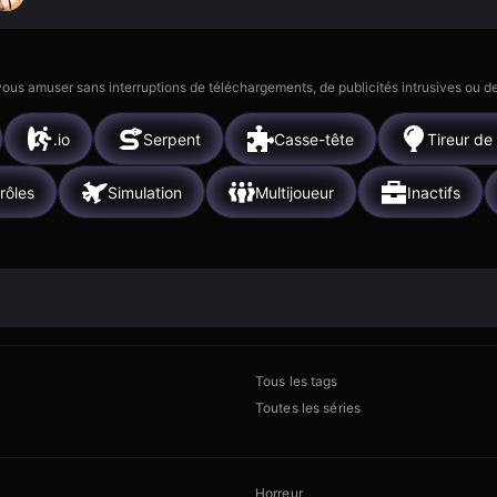
 vous amuser sans interruptions de téléchargements, de publicités intrusives ou
.io
Serpent
Casse-tête
Tireur de
rôles
Simulation
Multijoueur
Inactifs
Tous les tags
Toutes les séries
Horreur