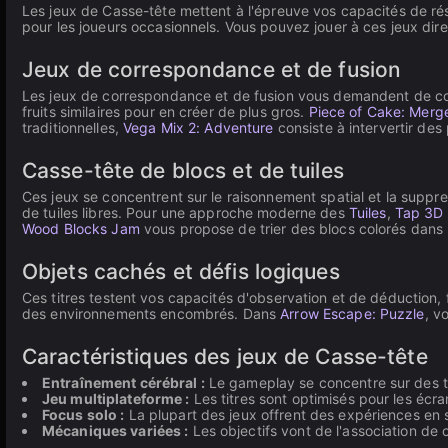
Les jeux de Casse-tête mettent à l'épreuve vos capacités de r
pour les joueurs occasionnels. Vous pouvez jouer à ces jeux di
Jeux de correspondance et de fusion
Les jeux de correspondance et de fusion vous demandent de c
fruits similaires pour en créer de plus gros.
Piece of Cake: Merg
traditionnelles,
Vega Mix 2: Adventure
consiste à intervertir des
Casse-tête de blocs et de tuiles
Ces jeux se concentrent sur le raisonnement spatial et la suppr
de tuiles libres. Pour une approche moderne des
Tuiles
,
Tap 3D
Wood Blocks Jam
vous propose de trier des blocs colorés dans 
Objets cachés et défis logiques
Ces titres testent vos capacités d'observation et de déductio
des environnements encombrés. Dans
Arrow Escape: Puzzle
, v
Caractéristiques des jeux de Casse-tête
Entraînement cérébral :
Le gameplay se concentre sur des tâ
Jeu multiplateforme :
Les titres sont optimisés pour les écran
Focus solo :
La plupart des jeux offrent des expériences en 
Mécaniques variées :
Les objectifs vont de l'association de 