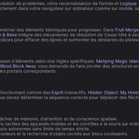
ésolution de problèmes, votre reconnaissance de formes et
Logique
.
rectement dans votre navigateur sur ordinateur comme sur mobile, 
ombiner des éléments identiques pour progresser. Dans
Fruit Merg
e & Bake
intègre des mécanismes de résolution de Casse-tête à de
 pièces pour effacer des lignes et surmonter les obstacles du platea
ession d'éléments selon des règles spécifiques.
Mahjong Magic Isla
 Wood Block Away
vous demande de faire pivoter des structures en
les portails correspondants.
n, fonctionnant comme des
Esprit
interactifs.
Hidden Object: My Hotel
ous devez déterminer la séquence correcte pour déplacer des flèche
ches de mémoire, d'attention et de conscience spatiale.
s tactiles des appareils mobiles et les contrôles à la souris sur ordi
solo autonomes sans limite de temps stricte.
couleurs et la recherche d'objets cachés aux blocs coulissants.