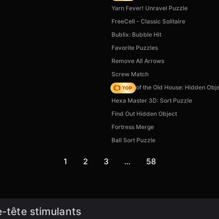
Yarn Fever! Unravel Puzzle
FreeCell - Classic Solitaire
Bublix: Bubble Hit
Favorite Puzzles
Remove All Arrows
Screw Match
Mystery of the Old House: Hidden Obj
Hexa Master 3D: Sort Puzzle
Find Out Hidden Object
Fortress Merge
Ball Sort Puzzle
1
2
3
…
58
e-tête stimulants