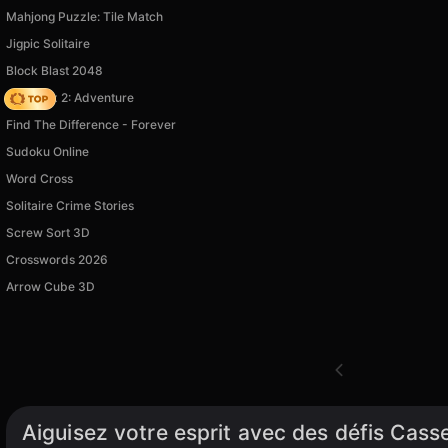
Mahjong Puzzle: Tile Match
Jigpic Solitaire
Block Blast 2048
Vega Mix 2: Adventure
Find The Difference - Forever
Sudoku Online
Word Cross
Solitaire Crime Stories
Screw Sort 3D
Crosswords 2026
Arrow Cube 3D
Aiguisez votre esprit avec des défis Cass