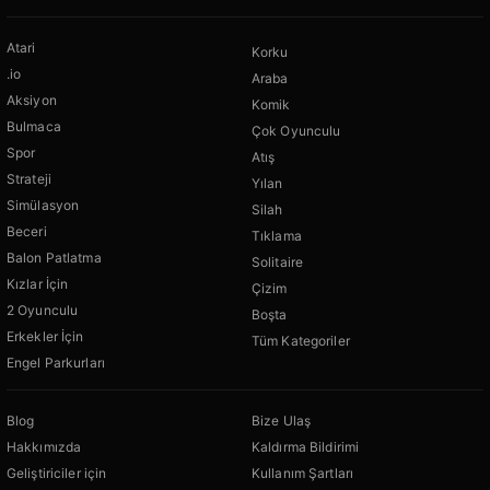
Atari
Korku
.io
Araba
Aksiyon
Komik
Bulmaca
Çok Oyunculu
Spor
Atış
Strateji
Yılan
Simülasyon
Silah
Beceri
Tıklama
Balon Patlatma
Solitaire
Kızlar İçin
Çizim
2 Oyunculu
Boşta
Erkekler İçin
Tüm Kategoriler
Engel Parkurları
Blog
Bize Ulaş
Hakkımızda
Kaldırma Bildirimi
Geliştiriciler için
Kullanım Şartları