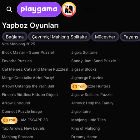
Login
Yapboz Oyunları
Bağlama
Çevrimiçi Mahjong Solitaire
Mücevher
Fayans
Vita Mahjong 2025
Block Master - Super Puzzle!
Jigpic Solitaire
Favorite Puzzles
Sandy Jam: Sand Puzzle
Cat Memes: Cats and Meme Puzzles!
Jigsaw Blocks
Merge Cocktails: A Hot Party!
Jigmerge Puzzles
Arrow! Untangle the Yarn Ball
K-Pop Puzzle Hunters
Firson's Riddles: Hidden Object
Jigsaw Solitaire Puzzle
Arrow Unbound
Arrows: Help the Family
Connect Puzzle Image
Jigsolitaire
TRAFFIC JAM ESCAPE 3D
Mahjong Little Tiles
Tap Arrows: New Levels
King of Mahjong
Mahjong Blossom
Dreamy Home