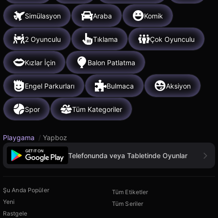
Simülasyon
Araba
Komik
2 Oyunculu
Tıklama
Çok Oyunculu
Kızlar İçin
Balon Patlatma
Engel Parkurları
Bulmaca
Aksiyon
Spor
Tüm Kategoriler
Playgama
/
Yapboz
Telefonunda veya Tabletinde Oyunlar
Şu Anda Popüler
Tüm Etiketler
Yeni
Tüm Seriler
Rastgele