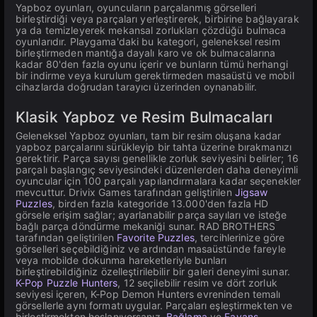
Yapboz oyunları, oyuncuların parçalanmış görselleri
birleştirdiği veya parçaları yerleştirerek, birbirine bağlayarak
ya da temizleyerek mekansal zorlukları çözdüğü bulmaca
oyunlarıdır. Playgama'daki bu kategori, geleneksel resim
birleştirmeden mantığa dayalı karo ve ok bulmacalarına
kadar 80'den fazla oyunu içerir ve bunların tümü herhangi
bir indirme veya kurulum gerektirmeden masaüstü ve mobil
cihazlarda doğrudan tarayıcı üzerinden oynanabilir.
Klasik Yapboz ve Resim Bulmacaları
Geleneksel Yapboz oyunları, tam bir resim oluşana kadar
yapboz parçalarını sürükleyip bir tahta üzerine bırakmanızı
gerektirir. Parça sayısı genellikle zorluk seviyesini belirler; 16
parçalı başlangıç seviyesindeki düzenlerden daha deneyimli
oyuncular için 100 parçalı yapılandırmalara kadar seçenekler
mevcuttur. Drivix Games tarafından geliştirilen
Jigsaw
Puzzles
, birden fazla kategoride 13.000'den fazla HD
görsele erişim sağlar; ayarlanabilir parça sayıları ve isteğe
bağlı parça döndürme mekaniği sunar. RAD BROTHERS
tarafından geliştirilen
Favorite Puzzles
, tercihlerinize göre
görselleri seçebildiğiniz ve ardından masaüstünde fareyle
veya mobilde dokunma hareketleriyle bunları
birleştirebildiğiniz özelleştirilebilir bir galeri deneyimi sunar.
K-Pop Puzzle Hunters
, 12 seçilebilir resim ve dört zorluk
seviyesi içeren, K-Pop Demon Hunters evreninden temalı
görsellerle aynı formatı uygular. Parçaları eşleştirmekten ve
birleştirmekten hoşlanıyorsanız,
Bağlama
ve
Fayans