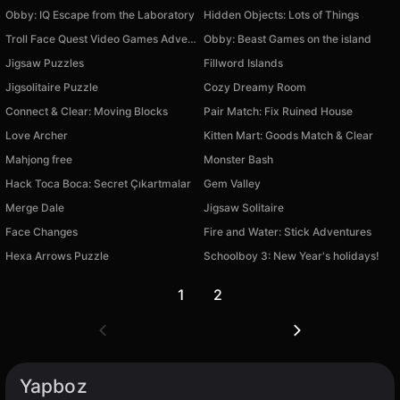
Obby: IQ Escape from the Laboratory
Hidden Objects: Lots of Things
Troll Face Quest Video Games Adventure Puzzle
Obby: Beast Games on the island
Jigsaw Puzzles
Fillword Islands
Jigsolitaire Puzzle
Cozy Dreamy Room
Connect & Clear: Moving Blocks
Pair Match: Fix Ruined House
Love Archer
Kitten Mart: Goods Match & Clear
Mahjong free
Monster Bash
Hack Toca Boca: Secret Çıkartmalar
Gem Valley
Merge Dale
Jigsaw Solitaire
Face Changes
Fire and Water: Stick Adventures
Hexa Arrows Puzzle
Schoolboy 3: New Year's holidays!
1
2
Yapboz