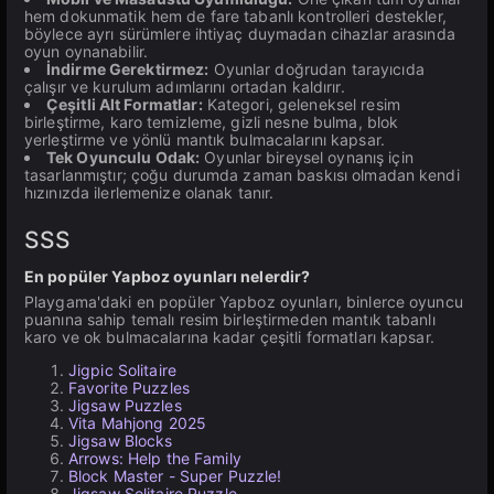
hem dokunmatik hem de fare tabanlı kontrolleri destekler,
böylece ayrı sürümlere ihtiyaç duymadan cihazlar arasında
oyun oynanabilir.
İndirme Gerektirmez:
Oyunlar doğrudan tarayıcıda
çalışır ve kurulum adımlarını ortadan kaldırır.
Çeşitli Alt Formatlar:
Kategori, geleneksel resim
birleştirme, karo temizleme, gizli nesne bulma, blok
yerleştirme ve yönlü mantık bulmacalarını kapsar.
Tek Oyunculu Odak:
Oyunlar bireysel oynanış için
tasarlanmıştır; çoğu durumda zaman baskısı olmadan kendi
hızınızda ilerlemenize olanak tanır.
SSS
En popüler Yapboz oyunları nelerdir?
Playgama'daki en popüler Yapboz oyunları, binlerce oyuncu
puanına sahip temalı resim birleştirmeden mantık tabanlı
karo ve ok bulmacalarına kadar çeşitli formatları kapsar.
Jigpic Solitaire
Favorite Puzzles
Jigsaw Puzzles
Vita Mahjong 2025
Jigsaw Blocks
Arrows: Help the Family
Block Master - Super Puzzle!
Jigsaw Solitaire Puzzle