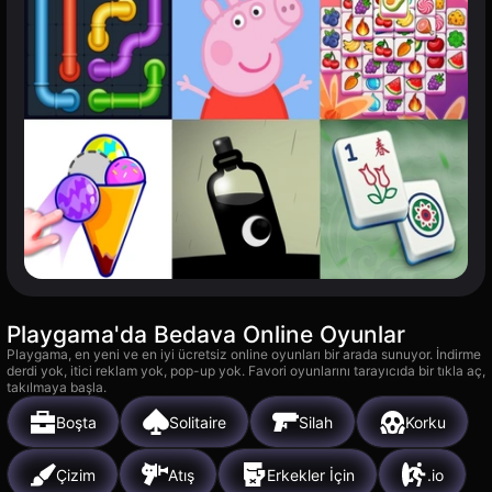
Playgama'da Bedava Online Oyunlar
Playgama, en yeni ve en iyi ücretsiz online oyunları bir arada sunuyor. İndirme
derdi yok, itici reklam yok, pop-up yok. Favori oyunlarını tarayıcıda bir tıkla aç,
takılmaya başla.
Boşta
Solitaire
Silah
Korku
Çizim
Atış
Erkekler İçin
.io