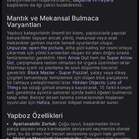
başlıklarını da ilgi çekici bulabilirsiniz.
Mantık ve Mekansal Bulmaca
Varyantları
Yapboz kategorisinin önemli bir kısmı, yapbozlarla yapısal
benzerlikler taşıyan ancak yönlü, mekansal veya sıralı
mekanikler getiren mantık temelli oyunlardan oluşur.
Unpuzzle: open the picture
, altta gizli kalmış bir resmi ortaya
çıkarmak için yönlü karolardan oluşan bir alanı doğru sırada
temizlemenizi gerektirir. Hem
Arrow Out
hem de
Super Arrow
Go!
, çarpışmalara neden olmadan bir ızgara üzerinden oklar
fırlatmayı içerir ve planlama ile sıralı düşünme becerisi
gerektirir.
Block Master - Super Puzzle!
, yatay veya dikey
çizgileri tamamlayıp temizlemek için düşen blok parçalarını
bir tahtaya yerleştirmenizi ister.
Hidden Objects: Lots of
Things
ise odağı görsel aramaya kaydırarak, 15 farklı konum
seti genelinde ayrıntılı sahneler içinde belirli öğeleri bulmanızı
talep eder. Benzer desen tanıma zorluklarından hoşlanan
oyuncular için
Hafıza
, benzer bilişsel mekanikler sunar.
Yapboz Özellikleri
Ayarlanabilir Zorluk:
Çoğu oyun, başlamadan önce
parça sayısını veya karmaşıklık seviyesini seçmenize olanak
tanır, bu da onları her beceri seviyesine uygun hale getirir.
Mobil ve Masaüstü Uyumluluğu:
Öne çıkan tüm oyunlar