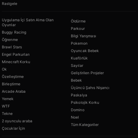
Rastgele
Uygulama İçi Satın Alma Olan
Öldürme
Oyunlar
Parkour
Buggy Racing
Bilgi Yarışması
Öğrenme
Pokemon
Brawl Stars
Oyuncak Bebek
Engel Parkurları
Kuaförlük
Minecraft Korku
Sayılar
Ok
Geliştirilen Projeler
Özelleştirme
Bebek
Birleştirme
Üçüncü Şahıs Nişancı
Arcade Araba
Paskalya
Yemek
Psikolojik Korku
WTF
Domino
Tekne
Noel
2 oyunculu araba
Tüm Kategoriler
Çocuklar İçin