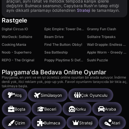
araçları, aynı rahat ve metodik tempoda karışık iplerle
değiştirir. Bulmaca seansınızı, Capybara Rush'ın talep ettiği
aynı dikkatli planlamayı ödüllendiren
Strateji
ile tamamlayın.
Rastgele
Digital Circus IO
Epic Empire: Tower Defense
Granny Fun Clash
WorDeck: Solitaire
Beam Drive
Solitaire Tripeaks
Cooking Mania
Find The Button: Obby!
Wall Grapple: Endless Climb
Noob - Superhero
Sea Battleship
Apple Worm - Greedy Puzzle Snake
REPO - The Original
Poppy Playtime 5: Defeat the Prototype
Sushi Puzzle
Playgama'da Bedava Online Oyunlar
Playgama, en yeni ve en iyi ücretsiz online oyunları bir arada sunuyor. İndirme
derdi yok, itici reklam yok, pop-up yok. Favori oyunlarını tarayıcıda bir tıkla aç,
takılmaya başla.
Atış
Simülasyon
Çok Oyunculu
Boşta
Beceri
Korku
Araba
Çizim
Bulmaca
Strateji
Atari