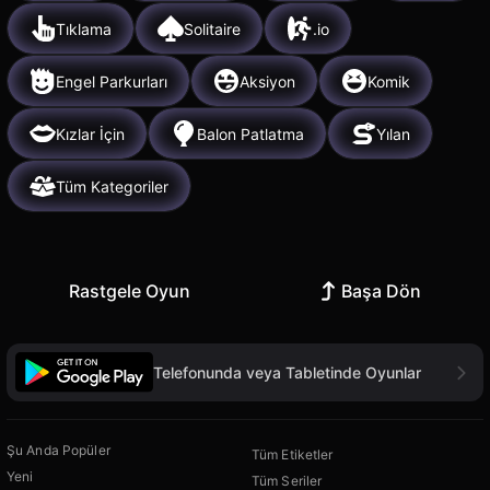
Tıklama
Solitaire
.io
Engel Parkurları
Aksiyon
Komik
Kızlar İçin
Balon Patlatma
Yılan
Tüm Kategoriler
Rastgele Oyun
Başa Dön
Telefonunda veya Tabletinde Oyunlar
Şu Anda Popüler
Tüm Etiketler
Yeni
Tüm Seriler