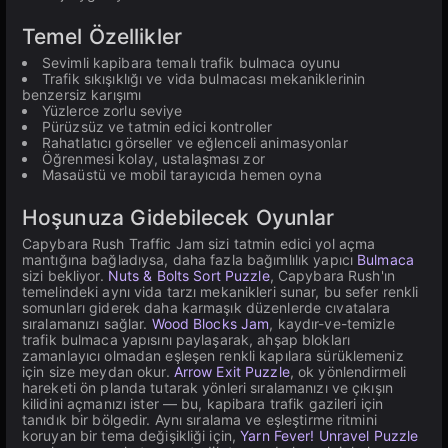
Temel Özellikler
Sevimli kapibara temalı trafik bulmaca oyunu
Trafik sıkışıklığı ve vida bulmacası mekaniklerinin
benzersiz karışımı
Yüzlerce zorlu seviye
Pürüzsüz ve tatmin edici kontroller
Rahatlatıcı görseller ve eğlenceli animasyonlar
Öğrenmesi kolay, ustalaşması zor
Masaüstü ve mobil tarayıcıda hemen oyna
Hoşunuza Gidebilecek Oyunlar
Capybara Rush Traffic Jam sizi tatmin edici yol açma
mantığına bağladıysa, daha fazla bağımlılık yapıcı
Bulmaca
sizi bekliyor.
Nuts & Bolts Sort Puzzle
, Capybara Rush'ın
temelindeki aynı vida tarzı mekanikleri sunar, bu sefer renkli
somunları giderek daha karmaşık düzenlerde cıvatalara
sıralamanızı sağlar.
Wood Blocks Jam
, kaydır-ve-temizle
trafik bulmaca yapısını paylaşarak, ahşap blokları
zamanlayıcı olmadan eşleşen renkli kapılara sürüklemeniz
için size meydan okur.
Arrow Exit Puzzle
, ok yönlendirmeli
hareketi ön planda tutarak yönleri sıralamanızı ve çıkışın
kilidini açmanızı ister — bu, kapibara trafik gazileri için
tanıdık bir bölgedir. Aynı sıralama ve eşleştirme ritmini
koruyan bir tema değişikliği için,
Yarn Fever! Unravel Puzzle