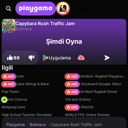
Login
Capybara Rush Traffic Jam
Bulmaca
Capybara Rush Traffic Jam, Rebox tarafından yapılmış ücretsiz bir bulmaca oyunudur. Playgama'da oyna.
Hayır
Kaydet
İlerlemeyi kaydet!
Şimdi Oyna
86
Uygulama
İlgili
Arrow Puzzle
Sprunki Sandbox: Ragdoll Playground Mode
Piece of Cake: Merge & Bake
+1 Speed Keyboard Escape: Obby
Pop Them!
Playground Man! Ragdoll Show!
Cosmic Convoy
Cat and Granny
Mahjong Lines
Stickman Rebirth
High School Teacher Simulator
RIVALS FPS: Online Shooter
Playgama
/
Bulmaca
/
Capybara Rush Traffic Jam