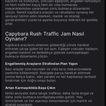
kaydırın ve döndürün, yolcuları eşleştirin, engelleri temizleyin
ve hem trafikten kaçış hem de vida bulmacası
mekaniklerinden yararlanan zorlu bulmaca düzenlerini
çözün. Renkli kapibara araçları ve rahatlatıcı oynanış her
seviyeyi tatmin edici kılarken, mantık ve strateji
gereksinimleri yüzlerce aşama boyunca istikrarlı bir şekilde
artar.
Capybara Rush Traffic Jam Nasıl
Oynanır?
Kapibara araçlarını oklarının gösterdiği yönde hareket
ettirerek çıkışa giden bir yol açın. Eşleşen yolcuları toplayın,
engelleri kaldırın ve ilerledikçe giderek karmaşıklaşan
bulmaca düzenlerini çözün.
Engellenmiş Araçların Etrafından Plan Yapın
Bazı araçlar özel nesneler ve vida tarzı mekanizmalarla
yerlerine kilitlenmiştir. Rastgele parça hareket ettirmek
yerine ileriye bakın, alan yaratın ve her kapibarayı serbest
bırakmak için doğru sırayı bulun.
Artan Karmaşıklıkla Başa Çıkın
İleriki seviyeler daha sıkışık trafikler, daha fazla engel ve
daha zorlu bulmaca konfigürasyonları getirir. Yolu
temizlemek ve her aşamayı tamamlamak için mantık ve
strateji uygulayın.