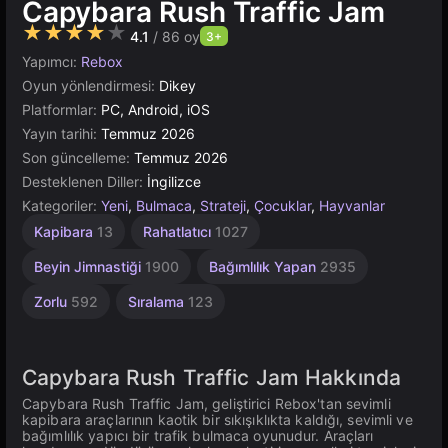
Capybara Rush Traffic Jam
★★★★★
4.1
/ 86 oy
3+
Yapımcı:
Rebox
Oyun yönlendirmesi:
Dikey
Platformlar:
PC, Android, iOS
Yayın tarihi:
Temmuz 2026
Son güncelleme:
Temmuz 2026
Desteklenen Diller:
İngilizce
Kategoriler:
Yeni
,
Bulmaca
,
Strateji
,
Çocuklar
,
Hayvanlar
Sevimli
Kapibara
13
Rahatlatıcı
1027
848
Beyin Jimnastiği
1900
Bağımlılık Yapan
2935
Zorlu
592
Sıralama
123
Capybara Rush Traffic Jam Hakkında
Capybara Rush Traffic Jam, geliştirici Rebox'tan sevimli
kapibara araçlarının kaotik bir sıkışıklıkta kaldığı, sevimli ve
bağımlılık yapıcı bir trafik bulmaca oyunudur. Araçları