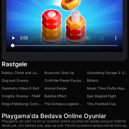
Rastgele
Robby: Climb and Jump Tower
Brainrots: Only Up
Schoolboy Escape 3: Summer Camp
Dog and Granny
Craft the Plane! Factory Simulator
Billiard
Geometry Vibes X-Ball
Animal Swipe
Music Tiles: Fluffy Hop Beat
5 nights: Granny - FNAF
Bubble Effect
Epic Ragdoll Fight
King of Mahjong: Connecting Tiles
The Octopus Legend: Merge Game
Tiny Football Cup
Playgama'da Bedava Online Oyunlar
Playgama, en yeni ve en iyi ücretsiz online oyunları bir arada sunuyor. İndirme
derdi yok, itici reklam yok, pop-up yok. Favori oyunlarını tarayıcıda bir tıkla aç,