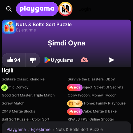
Login
Nuts & Bolts Sort Puzzle
Eşleştirme
Hayır
Kaydet
İlerlemeyi kaydet!
Nuts & Bolts Sort Puzzle, Freeway Games tarafından yapılmış ücretsiz bir eşleştirme oyunudur. Playgama'da oyna.
Şimdi Oyna
94
Uygulama
İlgili
Solitaire Classic Klondike
Survive the Disasters: Obby
Cosmic Convoy
Hidden Object: Street Of Secrets
Good Sort Master: Triple Match
ObbyTycoon: Money Tycoon
Screw Match
My Town Home: Family Playhouse
2048 Merge Blocks
Piece of Cake: Merge & Bake
Ball Sort Puzzle - Color Sort
RIVALS FPS: Online Shooter
Playgama
/
Eşleştirme
/
Nuts & Bolts Sort Puzzle