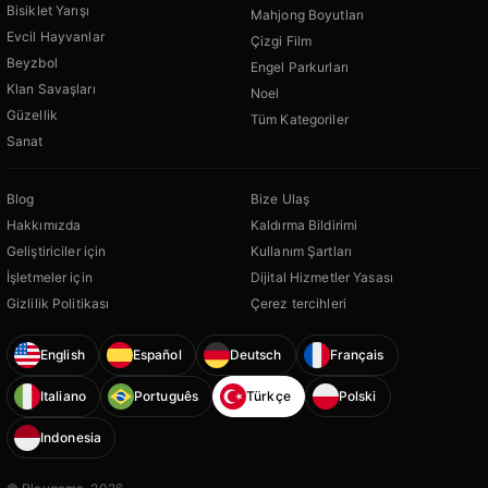
Bisiklet Yarışı
Mahjong Boyutları
Evcil Hayvanlar
Çizgi Film
Beyzbol
Engel Parkurları
Klan Savaşları
Noel
Güzellik
Tüm Kategoriler
Sanat
Blog
Bize Ulaş
Hakkımızda
Kaldırma Bildirimi
Geliştiriciler için
Kullanım Şartları
İşletmeler için
Dijital Hizmetler Yasası
Gizlilik Politikası
Çerez tercihleri
English
Español
Deutsch
Français
Italiano
Português
Türkçe
Polski
Indonesia