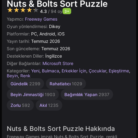
Nuts & Bolts Sort Puzzle
★★★★★
4.3
/ 94 oy
3+
Yapımcı:
Freeway Games
Oyun yönlendirmesi:
Dikey
Platformlar:
PC, Android, iOS
Yayın tarihi:
Temmuz 2026
Son güncelleme:
Temmuz 2026
Desteklenen Diller:
İngilizce
Diğer Bağlantılar:
Microsoft Store
Kategoriler:
Yeni
,
Bulmaca
,
Erkekler İçin
,
Çocuklar
,
Eşleştirme
,
Beyin
,
Renk
Meydan
1
Renk
Gündelik
2299
Rahatlatıcı
1029
Eşleştirme
Kişilik
Okuma
4131
429
274
Beyin Jimnastiği
1903
Bağımlılık Yapan
2937
Zorlu
592
Akıl
1235
Nuts & Bolts Sort Puzzle Hakkında
Freeway Games imzalı Nuts & Bolts Sort Puzzle, renkli