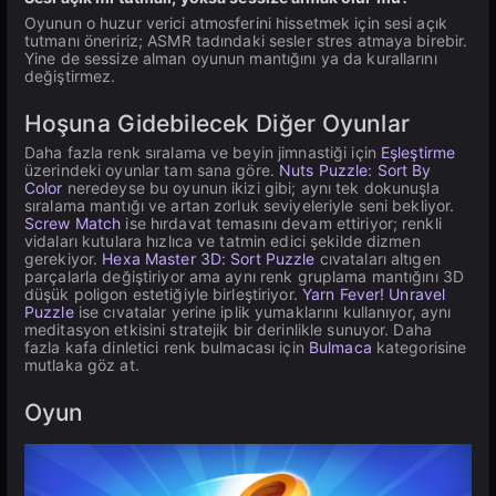
Oyunun o huzur verici atmosferini hissetmek için sesi açık
tutmanı öneririz; ASMR tadındaki sesler stres atmaya birebir.
Yine de sessize alman oyunun mantığını ya da kurallarını
değiştirmez.
Hoşuna Gidebilecek Diğer Oyunlar
Daha fazla renk sıralama ve beyin jimnastiği için
Eşleştirme
üzerindeki oyunlar tam sana göre.
Nuts Puzzle: Sort By
Color
neredeyse bu oyunun ikizi gibi; aynı tek dokunuşla
sıralama mantığı ve artan zorluk seviyeleriyle seni bekliyor.
Screw Match
ise hırdavat temasını devam ettiriyor; renkli
vidaları kutulara hızlıca ve tatmin edici şekilde dizmen
gerekiyor.
Hexa Master 3D: Sort Puzzle
cıvataları altıgen
parçalarla değiştiriyor ama aynı renk gruplama mantığını 3D
düşük poligon estetiğiyle birleştiriyor.
Yarn Fever! Unravel
Puzzle
ise cıvatalar yerine iplik yumaklarını kullanıyor, aynı
meditasyon etkisini stratejik bir derinlikle sunuyor. Daha
fazla kafa dinletici renk bulmacası için
Bulmaca
kategorisine
mutlaka göz at.
Oyun