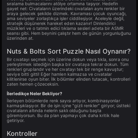
sıralama bulmacalarını atölye ortamına taşıyor. Hedefin
gayet net: Civataların üzerindeki cıvataları aynı renkler bir
araya gelecek şekilde dizmek. Kavraması çocuk oyuncağı,
ama seviyeler zorlaştıkça işler ciddileşiyor. Aceleyle değil,
stratejik düşünerek hareket eden kazanır! Dinlendirici
müzikleri ve o tatmin edici tıklama sesleri adeta bir ASMR
seansı gibi. Hem beynini çalıştır hem de günün yorgunluğunu
üzerinden at.
Nuts & Bolts Sort Puzzle Nasıl Oynanır?
Bir cıvatayı seçmek için üzerine dokun veya tıkla, sonra onu
yerleştirmek istediğin başka bir cıvataya tekrar dokun. Tüm
renkleri gruplandır ve her cıvatayı tek bir renge kavuştur;
seviye bitti gitti! Eğer hamlen kalmazsa ve cıvatalar
kilitlenirse oyun biter. İlk bölümler elinden tutacak, kontrolleri
zaten hemen çözeceksin.
İlerledikçe Neler Bekliyor?
İlerleyen bölümlerde renk sayısı artıyor, kombinasyonlar
karmaşıklaşıyor. Bir de işin içine "gizli renkler" giriyor; üstteki
cıvataların altında nelerin saklı olduğunu başta
göremiyorsun. Bu da plan yapmayı çok daha kritik hale
getiriyor.
Kontroller