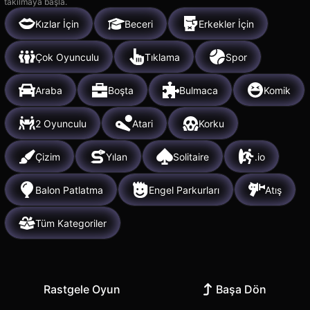
takılmaya başla.
Kızlar İçin
Beceri
Erkekler İçin
Çok Oyunculu
Tıklama
Spor
Araba
Boşta
Bulmaca
Komik
2 Oyunculu
Atari
Korku
Çizim
Yılan
Solitaire
.io
Balon Patlatma
Engel Parkurları
Atış
Tüm Kategoriler
Rastgele Oyun
Başa Dön