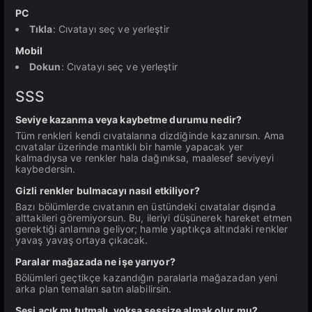
PC
Tıkla
: Cıvatayı seç ve yerleştir
Mobil
Dokun
: Cıvatayı seç ve yerleştir
SSS
Seviye kazanma veya kaybetme durumu nedir?
Tüm renkleri kendi cıvatalarına dizdiğinde kazanırsın. Ama
cıvatalar üzerinde mantıklı bir hamle yapacak yer
kalmadıysa ve renkler hala dağınıksa, maalesef seviyeyi
kaybedersin.
Gizli renkler bulmacayı nasıl etkiliyor?
Bazı bölümlerde cıvatanın en üstündeki cıvatalar dışında
alttakileri göremiyorsun. Bu, ileriyi düşünerek hareket etmen
gerektiği anlamına geliyor; hamle yaptıkça altındaki renkler
yavaş yavaş ortaya çıkacak.
Paralar mağazada ne işe yarıyor?
Bölümleri geçtikçe kazandığın paralarla mağazadan yeni
arka plan temaları satın alabilirsin.
Sesi açık mı tutmalı, yoksa sessize almak olur mu?