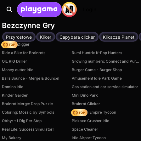
Login
Bezczynne Gry
Przyrostowe
Kliker
Capybara clicker
Klikacze Planet
Mystery Digger
Ride a Bike for Brainrots
Rumi Huntrix K-Pop Hunters
OIL RIG Driller
Growing numbers: Connect and Purify
Money cutter idle
Burger Game - Burger Shop
Balls Bounce - Merge & Bounce!
Amusement Idle Park Game
Domino Idle
Gas station and car service simulator
Kinder Garden
Mini Dino Park
Brainrot Merge: Drop Puzzle
Brainrot Clicker
Coloring: Mosaic by Symbols
Idle Train Empire Tycoon
Obby: +1 Dig Per Step
Pickaxe Crusher Idle
Real Life: Success Simulator!
Space Cleaner
My Bakery
Idle Airport Tycoon