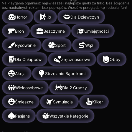
Na Playgama ogarniasz najświeższe i najlepsze gierki za friko. Bez ściągania,
bez nachalnych reklam, bez pop-upów. Wrzuć w przeglądarkę i odpalaj fun!
Horror
.io
Dla Dziewczyn
Broń
Bezczynne
Umiejętności
Rysowanie
Sport
Wąż
Dla Chłopców
Zręcznościowe
Obby
Akcja
Strzelanie Bąbelkami
Wieloosobowe
Dla 2 Graczy
Śmieszne
Symulacja
Kliker
Pasjans
Wszystkie kategorie