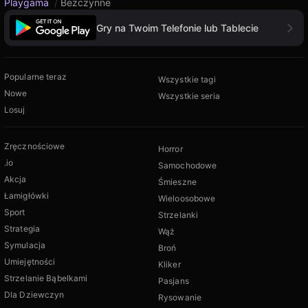
Playgama
/
Bezczynne
Gry na Twoim Telefonie lub Tablecie
Popularne teraz
Wszystkie tagi
Nowe
Wszystkie seria
Losuj
Zręcznościowe
Horror
.io
Samochodowe
Akcja
Śmieszne
Łamigłówki
Wieloosobowe
Sport
Strzelanki
Strategia
Wąż
Symulacja
Broń
Umiejętności
Kliker
Strzelanie Bąbelkami
Pasjans
Dla Dziewczyn
Rysowanie