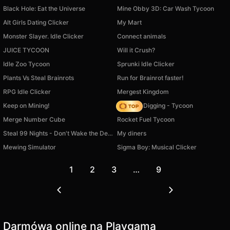
Black Hole: Eat the Universe
Mine Obby 3D: Car Wash Tycoon
Alt Girls Dating Clicker
My Mart
Monster Slayer. Idle Clicker
Connect animals
JUICE TYCOON
Will it Crush?
Idle Zoo Tycoon
Sprunki Idle Clicker
Plants Vs Steal Brainrots
Run for Brainrot faster!
RPG Idle Clicker
Mergest Kingdom
Keep on Mining!
Jurassic Digging - Tycoon
Merge Number Cube
Rocket Fuel Tycoon
Steal 99 Nights - Don't Wake the Deer!
My diners
Mewing Simulator
Sigma Boy: Musical Clicker
1
2
3
…
9
Darmówa online na Playgama