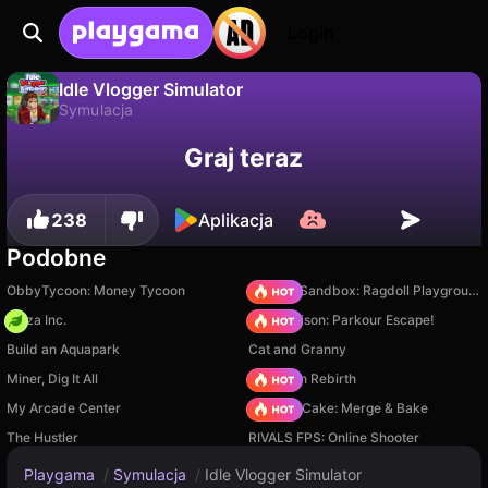
Login
Idle Vlogger Simulator
Symulacja
Idle Vlogger Simulator to darmowa gra symulacja od PlayCroc. Zagraj online na Playgama.
Nie
Zapisz
Zapisz postępy!
Graj teraz
238
Aplikacja
Podobne
ObbyTycoon: Money Tycoon
Sprunki Sandbox: Ragdoll Playground Mode
Pizza Inc.
Barry Prison: Parkour Escape!
Build an Aquapark
Cat and Granny
Miner, Dig It All
Stickman Rebirth
My Arcade Center
Piece of Cake: Merge & Bake
The Hustler
RIVALS FPS: Online Shooter
Playgama
/
Symulacja
/
Idle Vlogger Simulator