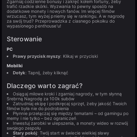
Zgarniaj codzienne bonusy i zakręć kołem fortuny, żeby
trafić rzadkie skórki. Wyzwania to pewny sposób na
dodatkowe monety i nowych fanów. Im więcej filmów
wrzucasz, tym wyżej pniemy się w rankingu. A w nagrodę
za swój trud? Przeprowadzka z ciasnego pokoiku do
wypasionego penthouse'u!
Sterowanie
PC
Prawy przycisk myszy
: Klikaj w przyciski
Mobilki
Dotyk
: Tapnij, żeby kliknąć
Dlaczego warto zagrać?
Osiągaj milowe kroki i zgarniaj nagrody, w tym słynną
Srebrną Nagrodę za 100k subów
Zatrudniaj ekipę i podkręcaj sprzęt, żeby jakość Twoich
filmów była nie do podrobienia
Płynnie przełączaj się między tematami – od gamingu po
memy i nie tylko – bez ograniczeń
Inwestuj zarobki w ulepszenia, a monety wideo w rozwój
swojego zespołu
Stary pokój
: Twój start w świecie wielkiej sławy