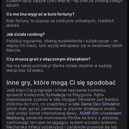
czasem opcji będzie tylko więcej – łącznie ze zmianą całego
lokum!
Co można wygrać w kole fortuny?
Koło fortuny to szansa na zdobycie unikalnych, rzadkich
skórek.
Jak działa ranking?
Publikuj regularnie, zbieraj wyświetlenia i subskrypcje – im
więcej ich masz, tym wyżej wdrapiesz się w światowej tabeli
liderów.
Czy muszę grać z włączonym dźwiękiem?
Nie ma takiej potrzeby! Gierka działa idealnie w każdej
wersji bez dźwięku.
Inne gry, które mogą Ci się spodobać
Jeśli kręci Cię progresja i klimat tworzenia kontentu,
sprawdź koniecznie
Symulacja
na Playgama. Pętla
inwestowania zysków w Idle Vlogger Simulator jest bardzo
zbliżona do того, co znajdziesz w
Idle Game Dev Simulator
,
gdzie mały garaż zamieniasz w prężnie działające studio.
Jeśli wolisz klimat internetowej sławy,
ASMR Girl: Livestream
Mukbang
zamienia montowanie filmów na live'y z jedzenia,
zachowując ten sam wciągający system wzrostu widowni.
Mechanika inflacji subskrypcji i zarobków przenosi się też