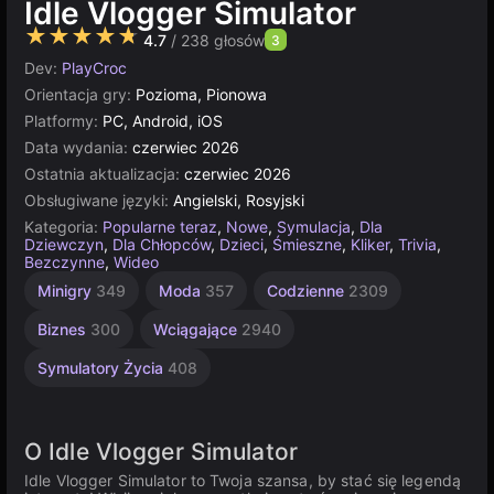
Idle Vlogger Simulator
★★★★★
4.7
/ 238 głosów
3
Dev:
PlayCroc
Orientacja gry:
Pozioma, Pionowa
Platformy:
PC, Android, iOS
Data wydania:
czerwiec 2026
Ostatnia aktualizacja:
czerwiec 2026
Obsługiwane języki:
Angielski, Rosyjski
Kategoria:
Popularne teraz
,
Nowe
,
Symulacja
,
Dla
Dziewczyn
,
Dla Chłopców
,
Dzieci
,
Śmieszne
,
Kliker
,
Trivia
,
Bezczynne
,
Wideo
Jednoosobowe
Przyrostowe
Proste
Łamigłówki
Minigry
349
Moda
357
Codzienne
2309
1573
197
565
4145
Biznes
300
Wciągające
2940
Symulatory Życia
408
O Idle Vlogger Simulator
Idle Vlogger Simulator to Twoja szansa, by stać się legendą