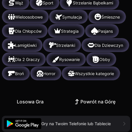
Wąż
Sport
Strzelanie Bąbelkami
Wieloosobowe
Symulacja
Śmieszne
Dla Chłopców
Strategia
Pasjans
Łamigłówki
Strzelanki
Dla Dziewczyn
Dla 2 Graczy
Rysowanie
Obby
Broń
Horror
Wszystkie kategorie
Losowa Gra
Powrót na Górę
Gry na Twoim Telefonie lub Tablecie