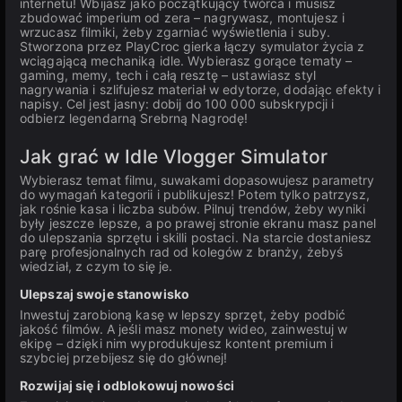
internetu! Wbijasz jako początkujący twórca i musisz
zbudować imperium od zera – nagrywasz, montujesz i
wrzucasz filmiki, żeby zgarniać wyświetlenia i suby.
Stworzona przez PlayCroc gierka łączy symulator życia z
wciągającą mechaniką idle. Wybierasz gorące tematy –
gaming, memy, tech i całą resztę – ustawiasz styl
nagrywania i szlifujesz materiał w edytorze, dodając efekty i
napisy. Cel jest jasny: dobij do 100 000 subskrypcji i
odbierz legendarną Srebrną Nagrodę!
Jak grać w Idle Vlogger Simulator
Wybierasz temat filmu, suwakami dopasowujesz parametry
do wymagań kategorii i publikujesz! Potem tylko patrzysz,
jak rośnie kasa i liczba subów. Pilnuj trendów, żeby wyniki
były jeszcze lepsze, a po prawej stronie ekranu masz panel
do ulepszania sprzętu i skilli postaci. Na starcie dostaniesz
parę profesjonalnych rad od kolegów z branży, żebyś
wiedział, z czym to się je.
Ulepszaj swoje stanowisko
Inwestuj zarobioną kasę w lepszy sprzęt, żeby podbić
jakość filmów. A jeśli masz monety wideo, zainwestuj w
ekipę – dzięki nim wyprodukujesz kontent premium i
szybciej przebijesz się do głównej!
Rozwijaj się i odblokowuj nowości