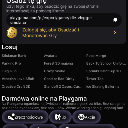
Osadź tę grę
Użyj tego linku, aby osadzić grę na swojej stronie
internetowej za pomocą iframe
playgama.com/pl/export/game/idle-vlogger-
simulator
Zaloguj się, aby Osadzać i
Monetować Gry
Losuj
Stickman Bank
Avataria
Pepe Merge
Parking Pro
Forest 3D majong
Back To School: Uniforms Edition
Luigi Run
Crazy Snake
Sprunki Catch-up 3D
Venetian Love Affair
Good or Bad Obby
Tower Tap
Creative Craft 3D
Standoff 2 Cases: Case Opening Simulator
Ice Skating Ballerina
Darmówa online na Playgama
Na Playgama ogarniasz najświeższe i najlepsze gierki za friko. Bez ściągania,
bez nachalnych reklam, bez pop-upów. Wrzuć w przeglądarkę i odpalaj fun!
Zręcznościowe
.io
Akcja