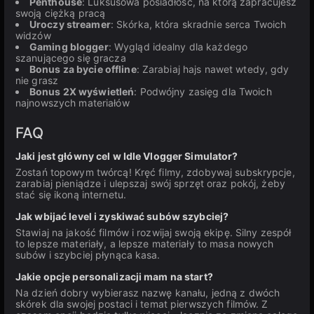
Penthouse
: Luksusowa posiadłość, na którą zapracujesz
swoją ciężką pracą
Uroczy streamer
: Skórka, która skradnie serca Twoich
widzów
Gaming blogger
: Wygląd idealny dla każdego
szanującego się gracza
Bonus za bycie offline
: Zarabiaj hajs nawet wtedy, gdy
nie grasz
Bonus 2X wyświetleń
: Podwójny zasięg dla Twoich
najnowszych materiałów
FAQ
Jaki jest główny cel w Idle Vlogger Simulator?
Zostań topowym twórcą! Kręć filmy, zdobywaj subskrypcje,
zarabiaj pieniądze i ulepszaj swój sprzęt oraz pokój, żeby
stać się ikoną internetu.
Jak wbijać level i zyskiwać subów szybciej?
Stawiaj na jakość filmów i rozwijaj swoją ekipę. Silny zespół
to lepsze materiały, a lepsze materiały to masa nowych
subów i szybciej płynąca kasa.
Jakie opcje personalizacji mam na start?
Na dzień dobry wybierasz nazwę kanału, jedną z dwóch
skórek dla swojej postaci i temat pierwszych filmów. Z