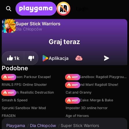
Login
Super Stick Warriors
Dla Chłopców
Nie
Zapisz
Zapisz postępy!
Super Stick Warriors to darmowa gra dla chłopców od LASTeamGames. Zagraj online na Playgama.
Graj teraz
1k
Aplikacja
Podobne
Barry Prison: Parkour Escape!
Sprunki Sandbox: Ragdoll Playground Mode
RIVALS FPS: Online Shooter
Playground Man! Ragdoll Show!
Car Crush: Realistic Destruction
Cat and Granny
Smash & Speed
Piece of Cake: Merge & Bake
Sprunki Sandbox War Mod
Imposter 3D online horror
FRAGEN
Age of Heroes
Playgama
/
Dla Chłopców
/
Super Stick Warriors