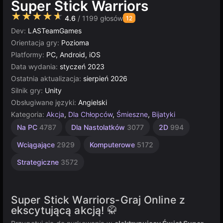
Super Stick Warriors
★★★★★
4.6
/ 1199 głosów
12
Dev:
LASTeamGames
Orientacja gry:
Pozioma
Platformy:
PC, Android, iOS
Data wydania:
styczeń 2023
Ostatnia aktualizacja:
sierpień 2026
Silnik gry:
Unity
Obsługiwane języki:
Angielski
Kategoria:
Akcja
,
Dla Chłopców
,
Śmieszne
,
Bijatyki
Pixel
Multiplayer
Unity
Na PC
4787
Dla Nastolatków
3077
2D
994
online
Art
5027
436
3177
Wciągające
2929
Komputerowe
5172
Strategiczne
3572
Super Stick Warriors-Graj Online z
ekscytującą akcją! 🥋