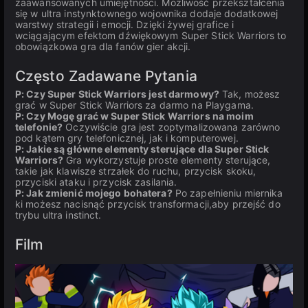
zaawansowanych umiejętności. Możliwość przekształcenia
się w ultra instynktownego wojownika dodaje dodatkowej
warstwy strategii i emocji. Dzięki żywej grafice i
wciągającym efektom dźwiękowym Super Stick Warriors to
obowiązkowa gra dla fanów gier akcji.
Często Zadawane Pytania
P: Czy Super Stick Warriors jest darmowy?
Tak, możesz
grać w Super Stick Warriors za darmo na Playgama.
P: Czy Mogę grać w Super Stick Warriors na moim
telefonie?
Oczywiście gra jest zoptymalizowana zarówno
pod kątem gry telefonicznej, jak i komputerowej.
P: Jakie są główne elementy sterujące dla Super Stick
Warriors?
Gra wykorzystuje proste elementy sterujące,
takie jak klawisze strzałek do ruchu, przycisk skoku,
przyciski ataku i przycisk zasilania.
P: Jak zmienić mojego bohatera?
Po zapełnieniu miernika
ki możesz nacisnąć przycisk transformacji,aby przejść do
trybu ultra instinct.
Film