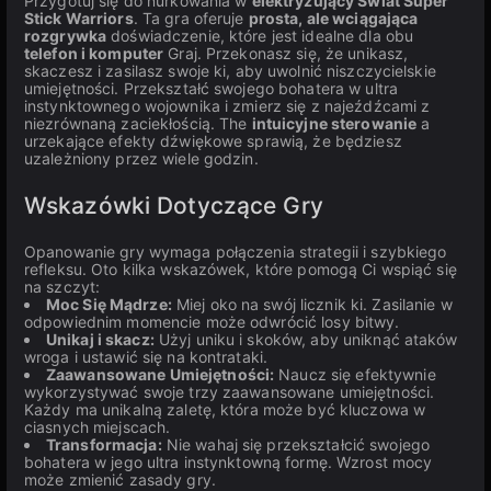
Przygotuj się do nurkowania w
elektryzujący Świat Super
Stick Warriors
. Ta gra oferuje
prosta, ale wciągająca
rozgrywka
doświadczenie, które jest idealne dla obu
telefon i komputer
Graj. Przekonasz się, że unikasz,
skaczesz i zasilasz swoje ki, aby uwolnić niszczycielskie
umiejętności. Przekształć swojego bohatera w ultra
instynktownego wojownika i zmierz się z najeźdźcami z
niezrównaną zaciekłością. The
intuicyjne sterowanie
a
urzekające efekty dźwiękowe sprawią, że będziesz
uzależniony przez wiele godzin.
Wskazówki Dotyczące Gry
Opanowanie gry wymaga połączenia strategii i szybkiego
refleksu. Oto kilka wskazówek, które pomogą Ci wspiąć się
na szczyt:
Moc Się Mądrze:
Miej oko na swój licznik ki. Zasilanie w
odpowiednim momencie może odwrócić losy bitwy.
Unikaj i skacz:
Użyj uniku i skoków, aby uniknąć ataków
wroga i ustawić się na kontrataki.
Zaawansowane Umiejętności:
Naucz się efektywnie
wykorzystywać swoje trzy zaawansowane umiejętności.
Każdy ma unikalną zaletę, która może być kluczowa w
ciasnych miejscach.
Transformacja:
Nie wahaj się przekształcić swojego
bohatera w jego ultra instynktowną formę. Wzrost mocy
może zmienić zasady gry.