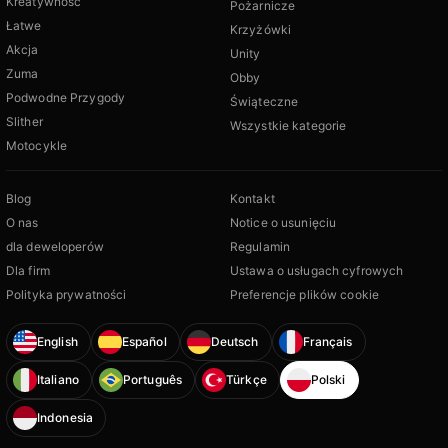
Kreatywność
Pożarnicze
Łatwe
Krzyżówki
Akcja
Unity
Zuma
Obby
Podwodne Przygody
Świąteczne
Slither
Wszystkie kategorie
Motocykle
Blog
Kontakt
O nas
Notice o usunięciu
dla deweloperów
Regulamin
Dla firm
Ustawa o usługach cyfrowych
Polityka prywatności
Preferencje plików cookie
English
Español
Deutsch
Français
Italiano
Português
Türkçe
Polski
Indonesia