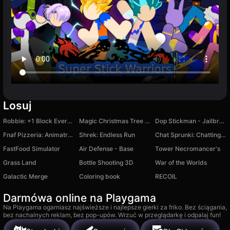
Losuj
Robbie: +1 Block Every Second
Magic Christmas Tree Match-3
Dop Stickman - Jailbreak
Fnaf Pizzeria: Animatronics Evolution
Shrek: Endless Run
Chat Sprunki: Chatting Phase
FastFood Simulator
Air Defense - Base
Tower Necromancer's
Grass Land
Bottle Shooting 3D
War of the Worlds
Galactic Merge
Coloring book
RECOIL
Darmówa online na Playgama
Na Playgama ogarniasz najświeższe i najlepsze gierki za friko. Bez ściągania,
bez nachalnych reklam, bez pop-upów. Wrzuć w przeglądarkę i odpalaj fun!