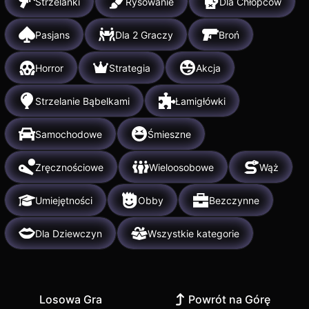
Strzelanki
Rysowanie
Dla Chłopców
Pasjans
Dla 2 Graczy
Broń
Horror
Strategia
Akcja
Strzelanie Bąbelkami
Łamigłówki
Samochodowe
Śmieszne
Zręcznościowe
Wieloosobowe
Wąż
Umiejętności
Obby
Bezczynne
Dla Dziewczyn
Wszystkie kategorie
Losowa Gra
Powrót na Górę