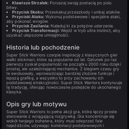
Klawisze Strzałek:
Poruszaj swoją postacią po polu
bitwy.
Przycisk Skoku:
Przeskakuj przeszkody i unikaj ataków.
Przyciski Ataku:
Wykonuj podstawowe i specjalne ataki,
aby pokonać wrogów.
Przycisk Zasilania:
Naładuj ki za potężne uderzenie.
Przycisk Transformacji:
Wejdź w tryb ultra instinct, aby
uzyskać ulepszone umiejętności.
Historia lub pochodzenie
Super Stick Warriors czerpie inspirację z klasycznych gier
walki stickman, które są popularne od lat. Gatunek po raz
pierwszy zyskał popularność na początku 2000 roku dzięki
prostej, ale uzależniającej mechanice. Z biegiem czasu gry
te ewoluowały, wprowadzając bardziej złożone funkcje i
lepszą grafikę, a wszystko to przy zachowaniu ich
podstawowej atrakcyjności. Super Stick Warriors kontynuuje
tę tradycję, oferując nowoczesne podejście do ukochanego
klasyka.
Opis gry lub motywu
Super Stick Warriors to pełna akcji gra, która łączy proste
sterowanie z wciągającą rozgrywką. Gra koncentruje się
wokół twojego bohatera, który musi odeprzeć fale
najeźdźców, używając kombinacji podstawowych i