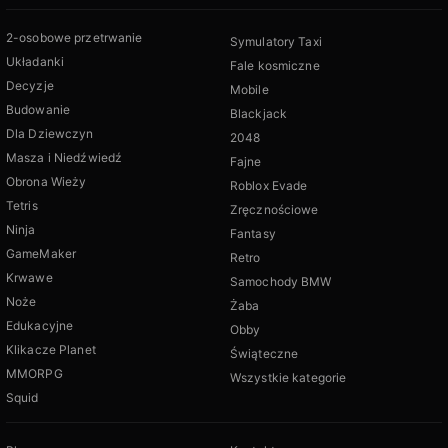
2-osobowe przetrwanie
Symulatory Taxi
Układanki
Fale kosmiczne
Decyzje
Mobile
Budowanie
Blackjack
Dla Dziewczyn
2048
Masza i Niedźwiedź
Fajne
Obrona Wieży
Roblox Evade
Tetris
Zręcznościowe
Ninja
Fantasy
GameMaker
Retro
Krwawe
Samochody BMW
Noże
Żaba
Edukacyjne
Obby
Klikacze Planet
Świąteczne
MMORPG
Wszystkie kategorie
Squid