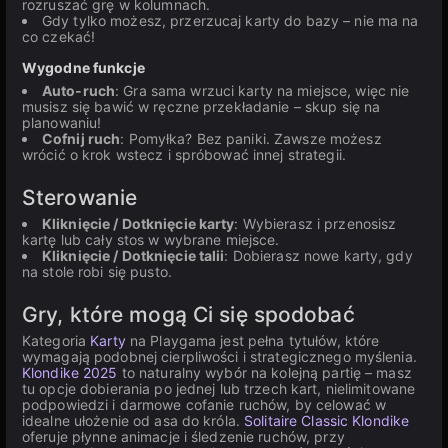
rozruszać grę w kolumnach.
Gdy tylko możesz, przerzucaj karty do bazy – nie ma na
co czekać!
Wygodne funkcje
Auto-ruch
: Gra sama wrzuci karty na miejsce, więc nie
musisz się bawić w ręczne przekładanie – skup się na
planowaniu!
Cofnij ruch
: Pomyłka? Bez paniki. Zawsze możesz
wrócić o krok wstecz i spróbować innej strategii.
Sterowanie
Kliknięcie / Dotknięcie karty
: Wybierasz i przenosisz
kartę lub cały stos w wybrane miejsce.
Kliknięcie / Dotknięcie talii
: Dobierasz nowe karty, gdy
na stole robi się pusto.
Gry, które mogą Ci się spodobać
Kategoria
Karty
na Playgama jest pełna tytułów, które
wymagają podobnej cierpliwości i strategicznego myślenia.
Klondike 2025
to naturalny wybór na kolejną partię – masz
tu opcje dobierania po jednej lub trzech kart, nielimitowane
podpowiedzi i darmowe cofanie ruchów, by celować w
idealne ułożenie od asa do króla.
Solitaire Classic Klondike
oferuje płynne animacje i śledzenie ruchów, przy