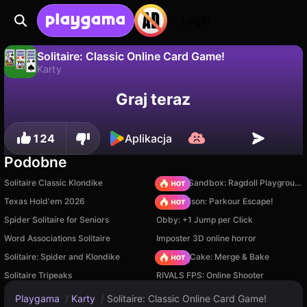
Login
Solitaire: Classic Online Card Game!
Karty
Nie
Zapisz
Zapisz postępy!
Solitaire: Classic Online Card Game! to darmowa gra karty od LampaGames. Zagraj online na Playgama.
Graj teraz
124
Aplikacja
Podobne
Solitaire Classic Klondike
Sprunki Sandbox: Ragdoll Playground Mode
Texas Hold'em 2026
Barry Prison: Parkour Escape!
Spider Solitaire for Seniors
Obby: +1 Jump per Click
Word Associations Solitaire
Imposter 3D online horror
Solitaire: Spider and Klondike
Piece of Cake: Merge & Bake
Solitaire Tripeaks
RIVALS FPS: Online Shooter
Playgama
/
Karty
/
Solitaire: Classic Online Card Game!