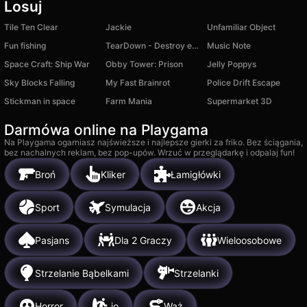
Losuj
Tile Ten Clear
Jackie
Unfamiliar Object
Fun fishing
TearDown - Destroy everything
Music Note
Space Craft: Ship War
Obby Tower: Prison
Jelly Poppys
Sky Blocks Falling
My Fast Brainrot
Police Drift Escape
Stickman in space
Farm Mania
Supermarket 3D
Darmówa online na Playgama
Na Playgama ogarniasz najświeższe i najlepsze gierki za friko. Bez ściągania,
bez nachalnych reklam, bez pop-upów. Wrzuć w przeglądarkę i odpalaj fun!
Broń
Kliker
Łamigłówki
Sport
Symulacja
Akcja
Pasjans
Dla 2 Graczy
Wieloosobowe
Strzelanie Bąbelkami
Strzelanki
Horror
.io
Wąż