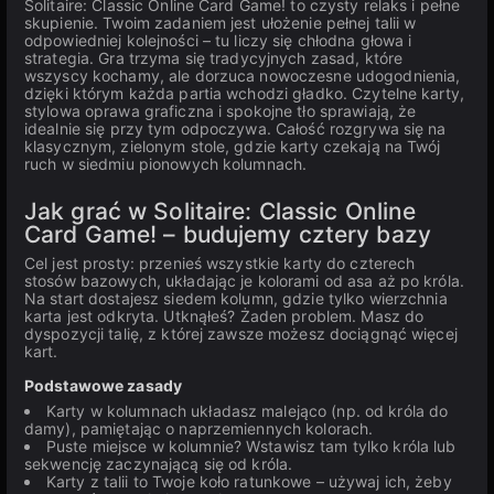
Solitaire: Classic Online Card Game! to czysty relaks i pełne
skupienie. Twoim zadaniem jest ułożenie pełnej talii w
odpowiedniej kolejności – tu liczy się chłodna głowa i
strategia. Gra trzyma się tradycyjnych zasad, które
wszyscy kochamy, ale dorzuca nowoczesne udogodnienia,
dzięki którym każda partia wchodzi gładko. Czytelne karty,
stylowa oprawa graficzna i spokojne tło sprawiają, że
idealnie się przy tym odpoczywa. Całość rozgrywa się na
klasycznym, zielonym stole, gdzie karty czekają na Twój
ruch w siedmiu pionowych kolumnach.
Jak grać w Solitaire: Classic Online
Card Game! – budujemy cztery bazy
Cel jest prosty: przenieś wszystkie karty do czterech
stosów bazowych, układając je kolorami od asa aż po króla.
Na start dostajesz siedem kolumn, gdzie tylko wierzchnia
karta jest odkryta. Utknąłeś? Żaden problem. Masz do
dyspozycji talię, z której zawsze możesz dociągnąć więcej
kart.
Podstawowe zasady
Karty w kolumnach układasz malejąco (np. od króla do
damy), pamiętając o naprzemiennych kolorach.
Puste miejsce w kolumnie? Wstawisz tam tylko króla lub
sekwencję zaczynającą się od króla.
Karty z talii to Twoje koło ratunkowe – używaj ich, żeby