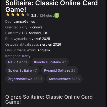
Solitaire: Classic Online Card
Game!
★★★★★
3.8
/ 124 głosy
7
Dev:
LampaGames
Orientacja gry:
Pionowa
Platformy:
PC, Android, iOS
Data wydania:
styczeń 2025
Ostatnia aktualizacja:
sierpień 2026
Obsługiwane języki:
Angielski
Kategoria:
Karty
Rosyjskie
Multiplayer
Na PC
4779
Klondike Solitaire
47
1796
5019
Spider Solitaire
47
Pyramid Solitaire
20
Zręcznościowe
2589
Komputerowe
5168
O grze Solitaire: Classic Online Card
Game!