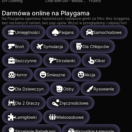
DIY Clothing
Chat with Girl - Messenger Simulator
Fruitris
Darmówa online na Playgama
Na Playgama ogarniasz najświeższe i najlepsze gierki za friko. Bez ściągania,
bez nachalnych reklam, bez pop-upów. Wrzuć w przeglądarkę i odpalaj fun!
Umiejętności
Pasjans
Samochodowe
Broń
Symulacja
Dla Chłopców
Bezczynne
Strzelanki
Kliker
Horror
Śmieszne
Akcja
Dla Dziewczyn
Obby
Rysowanie
Dla 2 Graczy
Zręcznościowe
Łamigłówki
Wieloosobowe
Strzelanie Bąbelkami
Wszystkie kategorie