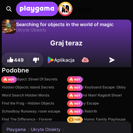
Login
Searching for objects in the world of magic
Ukryte Obiekty
Nie
Zapisz
Zapisz postępy!
Graj teraz
Searching for objects in the world of magic to darmowa gra ukryte obiekty od Robertovna. Zagraj online na Playgama.
449
Aplikacja
Podobne
Hidden Object: Street Of Secrets
TB World
Hidden Objects: Island Secrets
+1 Speed Keyboard Escape: Obby
Word Search Hidden Words
Playground Man! Ragdoll Show!
Find the Frog - Hidden Objects
Your Obby Escape
Schoolboy Runaway: room escape
Stickman Rebirth
Find The Difference - Forever
My Town Home: Family Playhouse
Playgama
/
Ukryte Obiekty
/