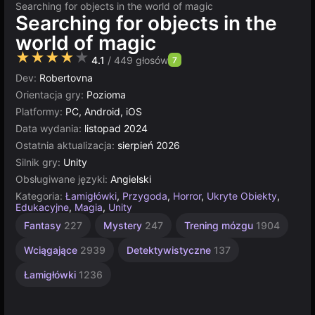
Searching for objects in the world of magic
Searching for objects in the
world of magic
★★★★★
4.1
/ 449 głosów
7
Dev:
Robertovna
Orientacja gry:
Pozioma
Platformy:
PC, Android, iOS
Data wydania:
listopad 2024
Ostatnia aktualizacja:
sierpień 2026
Silnik gry:
Unity
Obsługiwane języki:
Angielski
Kategoria:
Łamigłówki
,
Przygoda
,
Horror
,
Ukryte Obiekty
,
Edukacyjne
,
Magia
,
Unity
Zręcznościowe
Jednoosobowe
Unity
Fantasy
227
Mystery
247
Trening mózgu
1904
online
2593
4141
3175
Wciągające
2939
Detektywistyczne
137
Łamigłówki
1236