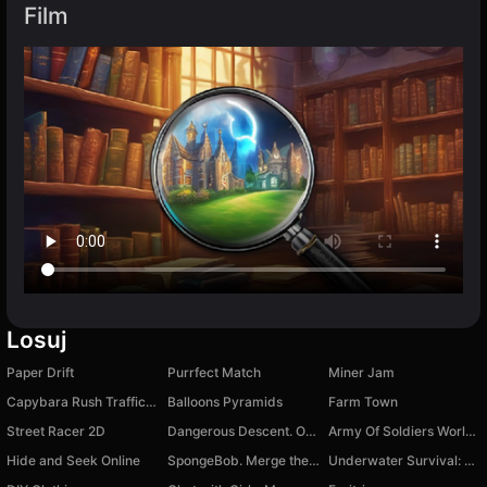
Film
Losuj
Paper Drift
Purrfect Match
Miner Jam
Capybara Rush Traffic Jam
Balloons Pyramids
Farm Town
Street Racer 2D
Dangerous Descent. Only Forward
Army Of Soldiers Worlds War
Hide and Seek Online
SpongeBob. Merge the Characters
Underwater Survival: Deep Dive