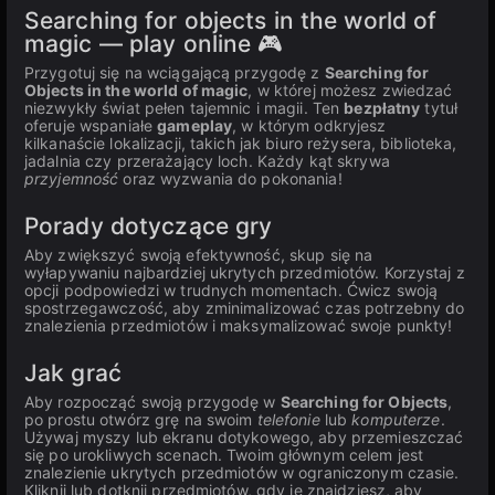
Searching for objects in the world of
magic — play online 🎮
Przygotuj się na wciągającą przygodę z
Searching for
Objects in the world of magic
, w której możesz zwiedzać
niezwykły świat pełen tajemnic i magii. Ten
bezpłatny
tytuł
oferuje wspaniałe
gameplay
, w którym odkryjesz
kilkanaście lokalizacji, takich jak biuro reżysera, biblioteka,
jadalnia czy przerażający loch. Każdy kąt skrywa
przyjemność
oraz wyzwania do pokonania!
Porady dotyczące gry
Aby zwiększyć swoją efektywność, skup się na
wyłapywaniu najbardziej ukrytych przedmiotów. Korzystaj z
opcji podpowiedzi w trudnych momentach. Ćwicz swoją
spostrzegawczość, aby zminimalizować czas potrzebny do
znalezienia przedmiotów i maksymalizować swoje punkty!
Jak grać
Aby rozpocząć swoją przygodę w
Searching for Objects
,
po prostu otwórz grę na swoim
telefonie
lub
komputerze
.
Używaj myszy lub ekranu dotykowego, aby przemieszczać
się po urokliwych scenach. Twoim głównym celem jest
znalezienie ukrytych przedmiotów w ograniczonym czasie.
Kliknij lub dotknij przedmiotów, gdy je znajdziesz, aby