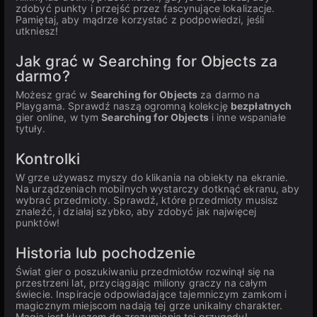
zdobyć punkty i przejść przez fascynujące lokalizacje.
Pamiętaj, aby mądrze korzystać z podpowiedzi, jeśli
utkniesz!
Jak grać w Searching for Objects za
darmo?
Możesz grać w
Searching for Objects
za darmo na
Playgama. Sprawdź naszą ogromną kolekcję
bezpłatnych
gier online, w tym
Searching for Objects
i inne wspaniałe
tytuły.
Kontrolki
W grze używasz myszy do klikania na obiekty na ekranie.
Na urządzeniach mobilnych wystarczy dotknąć ekranu, aby
wybrać przedmioty. Sprawdź, które przedmioty musisz
znaleźć, i działaj szybko, aby zdobyć jak najwięcej
punktów!
Historia lub pochodzenie
Świat gier o poszukiwaniu przedmiotów rozwinął się na
przestrzeni lat, przyciągając miliony graczy na całym
świecie. Inspiracje odpowiadające tajemniczym zamkom i
magicznym miejscom nadają tej grze unikalny charakter.
Magia jest kluczem do zrozumienia tej przygody!