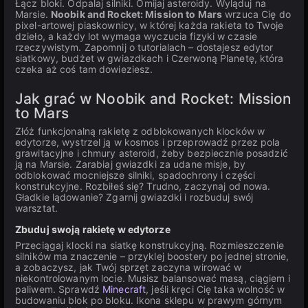
Łącz bloki. Odpalaj silniki. Omijaj asteroidy. Wyląduj na
Marsie.
Noobik and Rocket: Mission to Mars
wrzuca Cię do
pixel-artowej piaskownicy, w której każda rakieta to Twoje
dzieło, a każdy lot wymaga wyczucia fizyki w czasie
rzeczywistym. Zapomnij o tutorialach – dostajesz edytor
siatkowy, budżet w gwiazdkach i Czerwoną Planetę, która
czeka aż coś tam dowieziesz.
Jak grać w Noobik and Rocket: Mission
to Mars
Złóż funkcjonalną rakietę z odblokowanych klocków w
edytorze, wystrzel ją w kosmos i przeprowadź przez pola
grawitacyjne i chmury asteroid, żeby bezpiecznie posadzić
ją na Marsie. Zarabiaj gwiazdki za udane misje, by
odblokować mocniejsze silniki, spadochrony i części
konstrukcyjne. Rozbiłeś się? Trudno, zaczynaj od nowa.
Gładkie lądowanie? Zgarnij gwiazdki i rozbuduj swój
warsztat.
Zbuduj swoją rakietę w edytorze
Przeciągaj klocki na siatkę konstrukcyjną. Rozmieszczenie
silników ma znaczenie – przyklej boostery po jednej stronie,
a zobaczysz, jak Twój sprzęt zaczyna wirować w
niekontrolowanym locie. Musisz balansować masą, ciągiem i
paliwem. Sprawdź
Minecraft
, jeśli kręci Cię taka wolność w
budowaniu blok po bloku. Ikona sklepu w prawym górnym