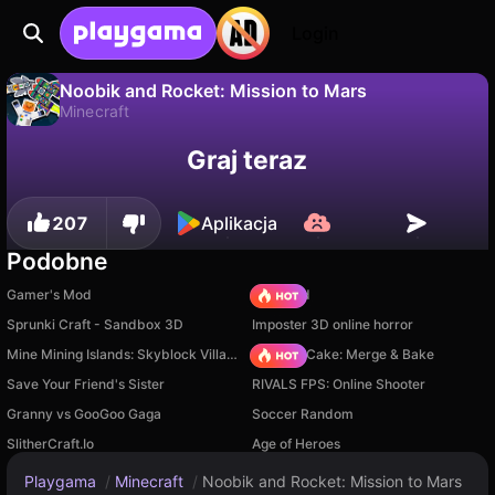
Login
Noobik and Rocket: Mission to Mars
Minecraft
Nie
Zapisz
Zapisz postępy!
Noobik and Rocket: Mission to Mars to darmowa gra minecraft od NiqtiD. Zagraj online na Playgama.
Graj teraz
207
Aplikacja
Podobne
Gamer's Mod
TB World
Sprunki Craft - Sandbox 3D
Imposter 3D online horror
Mine Mining Islands: Skyblock Village!
Piece of Cake: Merge & Bake
Save Your Friend's Sister
RIVALS FPS: Online Shooter
Granny vs GooGoo Gaga
Soccer Random
SlitherCraft.Io
Age of Heroes
Playgama
/
Minecraft
/
Noobik and Rocket: Mission to Mars