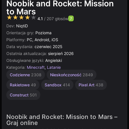
Noobik and Rocket: Mission
to Mars
★★★★★
4.1
/ 207 głosów
7
Dev:
NiqtiD
Orientacja gry:
Pozioma
Platformy:
PC, Android, iOS
Data wydania:
czerwiec 2025
Ostatnia aktualizacja:
sierpień 2026
Obsługiwane języki:
Angielski
Kategoria:
Minecraft
,
Latanie
Codzienne
2308
Nieskończoność
2849
Rakietowe
49
Sandbox
414
Pixel Art
438
Construct
501
Noobik and Rocket: Mission to Mars –
Graj online