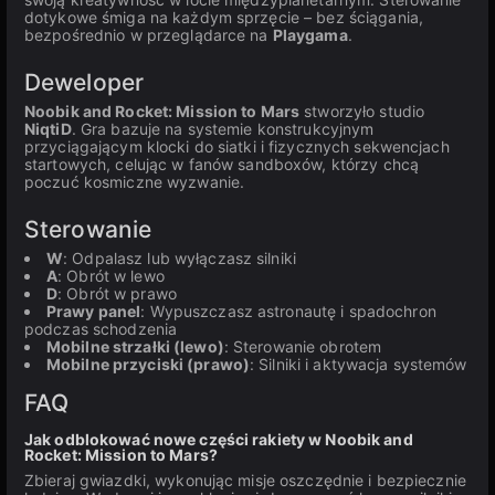
dotykowe śmiga na każdym sprzęcie – bez ściągania,
bezpośrednio w przeglądarce na
Playgama
.
Deweloper
Noobik and Rocket: Mission to Mars
stworzyło studio
NiqtiD
. Gra bazuje na systemie konstrukcyjnym
przyciągającym klocki do siatki i fizycznych sekwencjach
startowych, celując w fanów sandboxów, którzy chcą
poczuć kosmiczne wyzwanie.
Sterowanie
W
: Odpalasz lub wyłączasz silniki
A
: Obrót w lewo
D
: Obrót w prawo
Prawy panel
: Wypuszczasz astronautę i spadochron
podczas schodzenia
Mobilne strzałki (lewo)
: Sterowanie obrotem
Mobilne przyciski (prawo)
: Silniki i aktywacja systemów
FAQ
Jak odblokować nowe części rakiety w Noobik and
Rocket: Mission to Mars?
Zbieraj gwiazdki, wykonując misje oszczędnie i bezpiecznie