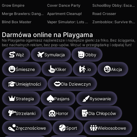
Grow Empire
Cover Dance Party
SchoolBoy Obby: Escape from Mom in Backrooms
Merge Brawlers: Dangerous Battle
Apartment Cleanup!
Road Crosser
Blind Box Master
Vaper Simulator: Lots of steam
Zomboblox: Survive the City with Friends
Darmówa online na Playgama
Na Playgama ogarniasz najświeższe i najlepsze gierki za friko. Bez ściągania,
bez nachalnych reklam, bez pop-upów. Wrzuć w przeglądarkę i odpalaj fun!
Wąż
Symulacja
Obby
Śmieszne
Kliker
.io
Akcja
Umiejętności
Dla Dziewczyn
Strategia
Pasjans
Rysowanie
Strzelanki
Horror
Dla Chłopców
Zręcznościowe
Sport
Wieloosobowe