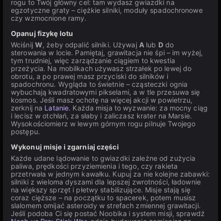
rogu to Twój główny cel: tam wydasz gwiazdki na
egzotyczne graty – ciężkie silniki, moduły spadochronowe
czy wzmocnione ramy.
Opanuj fizykę lotu
Wciśnij
W
, żeby odpalić silniki. Używaj
A
lub
D
do
sterowania w locie. Pamiętaj, grawitacja nie śpi – im wyżej,
tym trudniej, więc zarządzanie ciągiem to kwestia
przeżycia. Na mobilkach używasz strzałek po lewej do
obrotu, a po prawej masz przyciski do silników i
spadochronu. Wygląda to świetnie – cząsteczki ognia
wybuchają kwadratowymi pikselami, a w tle przesuwa się
kosmos. Jeśli masz ochotę na więcej akcji w powietrzu,
zerknij na
Latanie
. Każda misja to wyzwanie: za mocny ciąg
i lecisz w otchłań, za słaby i zaliczasz krater na Marsie.
Wysokościomierz w lewym górnym rogu pilnuje Twojego
postępu.
Wykonuj misje i zgarniaj części
Każde udane lądowanie to gwiazdki zależne od zużycia
paliwa, prędkości przyziemienia i tego, czy rakieta
przetrwała w jednym kawałku. Kupuj za nie kolejne zabawki:
silniki z wieloma dyszami dla lepszej zwrotności, ładownie
na większy sprzęt i płetwy stabilizujące. Misje stają się
coraz cięższe – na początku to spacerek, potem musisz
slalomem omijać asteroidy w strefach zmiennej grawitacji.
Jeśli podoba Ci się postać Noobika i system misji, sprawdź