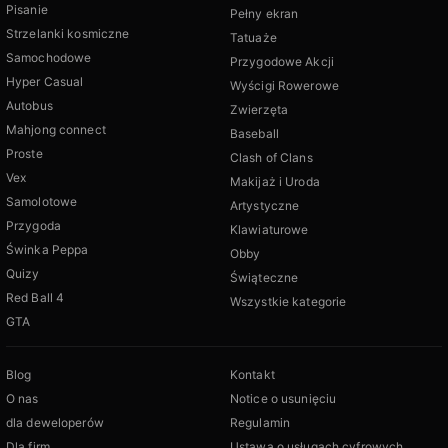
Pisanie
Pełny ekran
Strzelanki kosmiczne
Tatuaże
Samochodowe
Przygodowe Akcji
Hyper Casual
Wyścigi Rowerowe
Autobus
Zwierzęta
Mahjong connect
Baseball
Proste
Clash of Clans
Vex
Makijaż i Uroda
Samolotowe
Artystyczne
Przygoda
Klawiaturowe
Świnka Peppa
Obby
Quizy
Świąteczne
Red Ball 4
Wszystkie kategorie
GTA
Blog
Kontakt
O nas
Notice o usunięciu
dla deweloperów
Regulamin
Dla firm
Ustawa o usługach cyfrowych