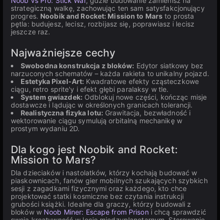
Noob vs Pro: Stick War
, gdzie budowanie zamienisz na
strategiczną walkę, zachowując ten sam satysfakcjonujący
progres.
Noobik and Rocket: Mission to Mars
to prosta
pętla: budujesz, lecisz, rozbijasz się, poprawiasz i lecisz
jeszcze raz.
Najważniejsze cechy
Swobodna konstrukcja z bloków:
Edytor siatkowy bez
narzuconych schematów – każda rakieta to unikalny pojazd.
Estetyka Pixel-Art:
Kwadratowe efekty cząsteczkowe
ciągu, retro sprite'y i efekt głębi paralaksy w tle.
System gwiazdek:
Odblokuj nowe części, kończąc misje
dostawcze i lądując w określonych granicach tolerancji.
Realistyczna fizyka lotu:
Grawitacja, bezwładność i
wektorowanie ciągu symulują orbitalną mechanikę w
prostym wydaniu 2D.
Dla kogo jest Noobik and Rocket:
Mission to Mars?
Dla dzieciaków i nastolatków, którzy kochają budować w
piaskownicach, fanów gier mobilnych szukających szybkich
sesji z zagadkami fizycznymi oraz każdego, kto chce
projektować statki kosmiczne bez czytania instrukcji
grubości książki. Idealne dla graczy, którzy budowali z
bloków w
Noob Miner: Escape from Prison
i chcą sprawdzić
swoją kreatywność w locie międzyplanetarnym. Sterowanie