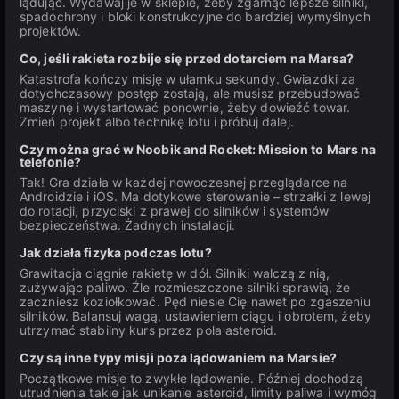
lądując. Wydawaj je w sklepie, żeby zgarnąć lepsze silniki,
spadochrony i bloki konstrukcyjne do bardziej wymyślnych
projektów.
Co, jeśli rakieta rozbije się przed dotarciem na Marsa?
Katastrofa kończy misję w ułamku sekundy. Gwiazdki za
dotychczasowy postęp zostają, ale musisz przebudować
maszynę i wystartować ponownie, żeby dowieźć towar.
Zmień projekt albo technikę lotu i próbuj dalej.
Czy można grać w Noobik and Rocket: Mission to Mars na
telefonie?
Tak! Gra działa w każdej nowoczesnej przeglądarce na
Androidzie i iOS. Ma dotykowe sterowanie – strzałki z lewej
do rotacji, przyciski z prawej do silników i systemów
bezpieczeństwa. Żadnych instalacji.
Jak działa fizyka podczas lotu?
Grawitacja ciągnie rakietę w dół. Silniki walczą z nią,
zużywając paliwo. Źle rozmieszczone silniki sprawią, że
zaczniesz koziołkować. Pęd niesie Cię nawet po zgaszeniu
silników. Balansuj wagą, ustawieniem ciągu i obrotem, żeby
utrzymać stabilny kurs przez pola asteroid.
Czy są inne typy misji poza lądowaniem na Marsie?
Początkowe misje to zwykłe lądowanie. Później dochodzą
utrudnienia takie jak unikanie asteroid, limity paliwa i wymóg